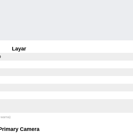
Layar
D
 warna)
Primary Camera