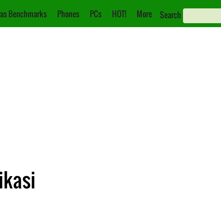
as Benchmarks
Phones
PCs
HOT!
More
Search
ikasi