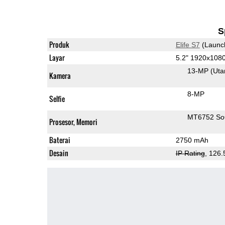
S
Produk
Elife S7
(Launc
Layar
5.2" 1920x10
13-MP
(Ut
Kamera
8-MP
Selfie
MT6752 S
Prosesor, Memori
Baterai
2750 mAh
Desain
IP Rating
, 126