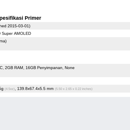
pesifikasi Primer
hed 2015-03-01)
80 Super AMOLED
ama)
oC
2GB RAM
16GB Penyimpanan
None
.5g
, 139.8x67.4x5.5 mm
(4.5oz)
(5.50 x 2.65 x 0.22 inches)