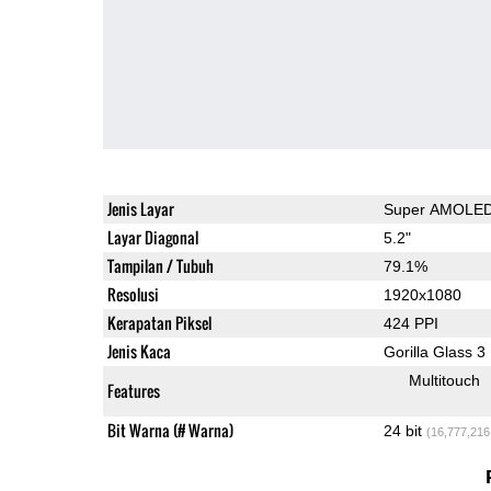
Jenis Layar
Super AMOLE
Layar Diagonal
5.2"
Tampilan / Tubuh
79.1%
Resolusi
1920x1080
Kerapatan Piksel
424 PPI
Jenis Kaca
Gorilla Glass 3
Multitouch
Features
Bit Warna (# Warna)
24 bit
(16,777,216