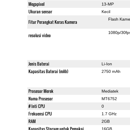
Megapixel
13-MP
Ukuran sensor
Kecil
Flash Kame
Fitur Perangkat Keras Kamera
1080p/30fp
resolusi video
Jenis Baterai
Li-Ion
Kapasitas Baterai (mAh)
2750 mAh
Prosesor Merek
Mediatek
Nama Prosesor
MT6752
# Inti CPU
0
Frekuensi CPU
1.7 GHz
RAM
2GB
Kapasitas Storage untuk Pemakai
16GB