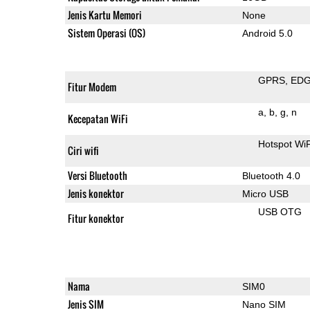
Jenis Kartu Memori
None
Sistem Operasi (OS)
Android 5.0
GPRS
ED
Fitur Modem
a
b
g
n
Kecepatan WiFi
Hotspot Wi
Ciri wifi
Versi Bluetooth
Bluetooth 4.0
Jenis konektor
Micro USB
USB OTG
Fitur konektor
Nama
SIM0
Jenis SIM
Nano SIM