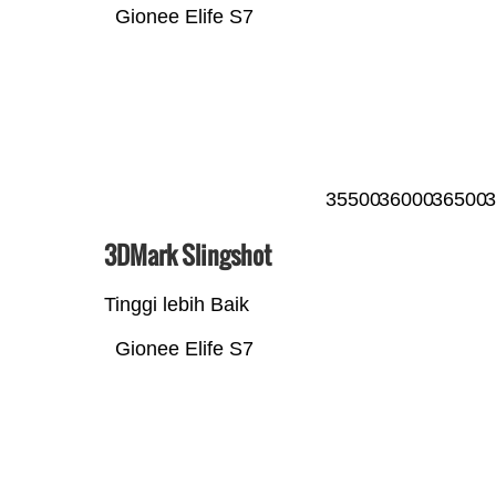
Gionee Elife S7
35500
36000
36500
3
3DMark Slingshot
Tinggi lebih Baik
Gionee Elife S7