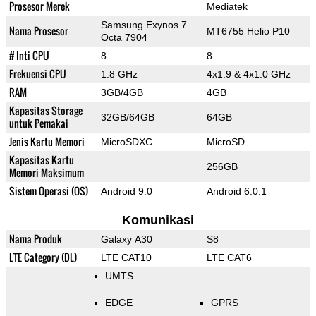
Prosesor Merek
Mediatek
Samsung Exynos 7
Nama Prosesor
MT6755 Helio P10
Octa 7904
# Inti CPU
8
8
Frekuensi CPU
1.8 GHz
4x1.9 & 4x1.0 GHz
RAM
3GB/4GB
4GB
Kapasitas Storage
32GB/64GB
64GB
untuk Pemakai
Jenis Kartu Memori
MicroSDXC
MicroSD
Kapasitas Kartu
256GB
Memori Maksimum
Sistem Operasi (OS)
Android 9.0
Android 6.0.1
Komunikasi
Nama Produk
Galaxy A30
S8
LTE Category (DL)
LTE CAT10
LTE CAT6
UMTS
EDGE
GPRS