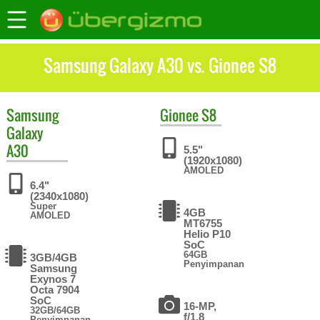
Samsung Galaxy A30 vs. Gionee S8
Samsung
Gionee
S8
Galaxy
A30
5.5"
(1920x1080)
AMOLED
6.4"
(2340x1080)
Super
4GB
AMOLED
MT6755
Helio P10
SoC
64GB
3GB/4GB
Penyimpanan
Samsung
Exynos 7
Octa 7904
SoC
16-MP,
32GB/64GB
f/1.8
Penyimpanan