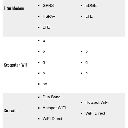
GPRS
EDGE
Fitur Modem
HSPA+
LTE
LTE
a
b
b
g
g
Kecepatan WiFi
n
n
ac
Dua Band
Hotspot WiFi
Hotspot WiFi
Ciri wifi
WiFi Direct
WiFi Direct