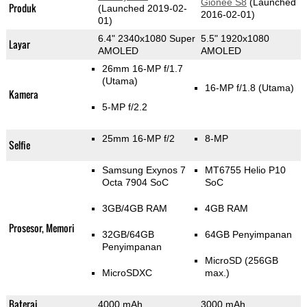
Gionee S8
(Launched
Produk
(Launched 2019-02-
2016-02-01)
01)
6.4" 2340x1080 Super
5.5" 1920x1080
Layar
AMOLED
AMOLED
26mm 16-MP f/1.7
(Utama)
16-MP f/1.8
(Utama)
Kamera
5-MP f/2.2
25mm 16-MP f/2
8-MP
Selfie
Samsung Exynos 7
MT6755 Helio P10
Octa 7904 SoC
SoC
3GB/4GB RAM
4GB RAM
Prosesor, Memori
32GB/64GB
64GB Penyimpanan
Penyimpanan
MicroSD (256GB
MicroSDXC
max.)
Baterai
4000 mAh
3000 mAh