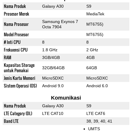
Nama Produk
Galaxy A30
S9
Prosesor Merek
MediaTek
Samsung Exynos 7
Nama Prosesor
MT6755)
Octa 7904
Model Prosesor
MT6755)
# Inti CPU
8
8
Frekuensi CPU
1.8 GHz
2 GHz
RAM
3GB/4GB
4GB
Kapasitas Storage
32GB/64GB
64GB
untuk Pemakai
Jenis Kartu Memori
MicroSDXC
MicroSDXC
Sistem Operasi (OS)
Android 9.0
Android 6.0
Komunikasi
Nama Produk
Galaxy A30
S9
LTE Category (DL)
LTE CAT10
LTE CAT6
Band LTE
38, 39, 40, 41
UMTS