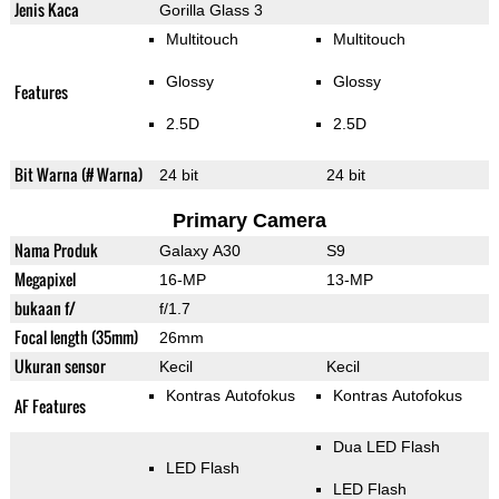
Jenis Kaca
Gorilla Glass 3
Multitouch
Multitouch
Glossy
Glossy
Features
2.5D
2.5D
Bit Warna (# Warna)
24 bit
24 bit
Primary Camera
Nama Produk
Galaxy A30
S9
Megapixel
16-MP
13-MP
bukaan f/
f/1.7
Focal length (35mm)
26mm
Ukuran sensor
Kecil
Kecil
Kontras Autofokus
Kontras Autofokus
AF Features
Dua LED Flash
LED Flash
LED Flash