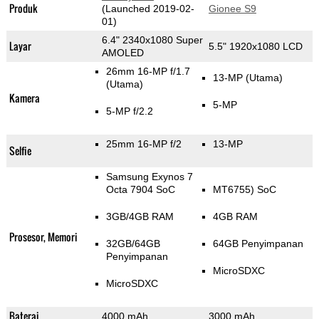
Produk
(Launched 2019-02-
Gionee S9
01)
6.4" 2340x1080 Super
Layar
5.5" 1920x1080 LCD
AMOLED
26mm 16-MP f/1.7
13-MP
(Utama)
(Utama)
Kamera
5-MP
5-MP f/2.2
25mm 16-MP f/2
13-MP
Selfie
Samsung Exynos 7
Octa 7904 SoC
MT6755) SoC
3GB/4GB RAM
4GB RAM
Prosesor, Memori
32GB/64GB
64GB Penyimpanan
Penyimpanan
MicroSDXC
MicroSDXC
Baterai
4000 mAh
3000 mAh