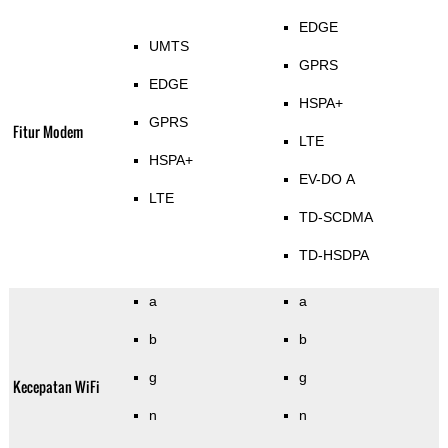
EDGE
UMTS
GPRS
EDGE
HSPA+
GPRS
Fitur Modem
LTE
HSPA+
EV-DO A
LTE
TD-SCDMA
TD-HSDPA
a
a
b
b
g
g
Kecepatan WiFi
n
n