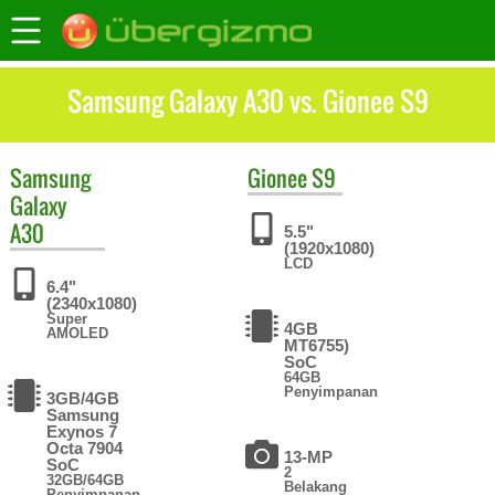
Samsung Galaxy A30 vs. Gionee S9
Samsung
Gionee
S9
Galaxy
A30
5.5"
(1920x1080)
LCD
6.4"
(2340x1080)
Super
4GB
AMOLED
MT6755)
SoC
64GB
Penyimpanan
3GB/4GB
Samsung
Exynos 7
Octa 7904
13-MP
SoC
2
32GB/64GB
Belakang
Penyimpanan