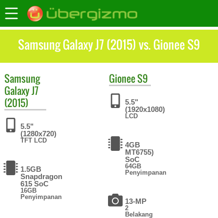
Samsung Galaxy J7 (2015) vs. Gionee S9
Samsung
Gionee
S9
Galaxy J7
(2015)
5.5"
(1920x1080)
LCD
5.5"
(1280x720)
TFT LCD
4GB
MT6755)
SoC
64GB
1.5GB
Penyimpanan
Snapdragon
615 SoC
16GB
Penyimpanan
13-MP
2
Belakang