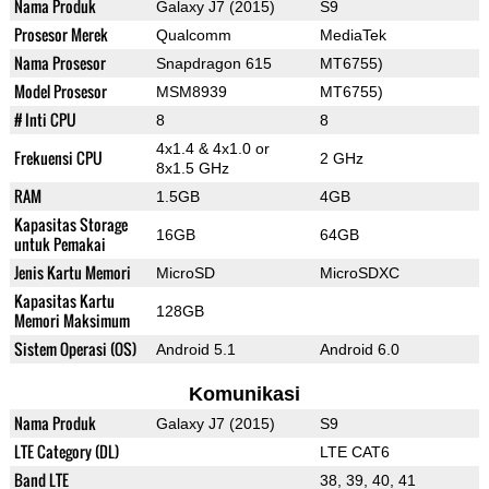
Nama Produk
Galaxy J7 (2015)
S9
Prosesor Merek
Qualcomm
MediaTek
Nama Prosesor
Snapdragon 615
MT6755)
Model Prosesor
MSM8939
MT6755)
# Inti CPU
8
8
4x1.4 & 4x1.0 or
Frekuensi CPU
2 GHz
8x1.5 GHz
RAM
1.5GB
4GB
Kapasitas Storage
16GB
64GB
untuk Pemakai
Jenis Kartu Memori
MicroSD
MicroSDXC
Kapasitas Kartu
128GB
Memori Maksimum
Sistem Operasi (OS)
Android 5.1
Android 6.0
Komunikasi
Nama Produk
Galaxy J7 (2015)
S9
LTE Category (DL)
LTE CAT6
Band LTE
38, 39, 40, 41