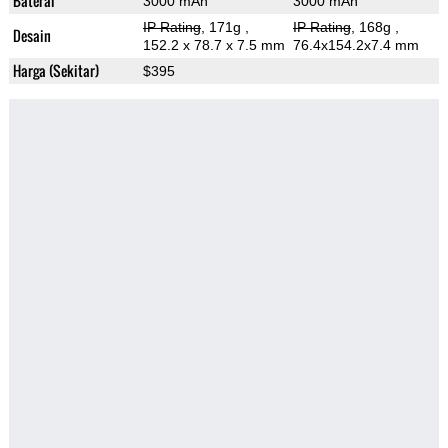
Baterai
3000 mAh
3000 mAh
IP Rating
, 171g
,
IP Rating
, 168g
,
Desain
152.2 x 78.7 x 7.5 mm
76.4x154.2x7.4 mm
Harga (Sekitar)
$395