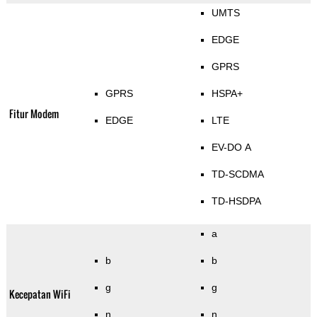
UMTS
EDGE
GPRS
GPRS
HSPA+
Fitur Modem
EDGE
LTE
EV-DO A
TD-SCDMA
TD-HSDPA
a
b
b
g
g
Kecepatan WiFi
n
n