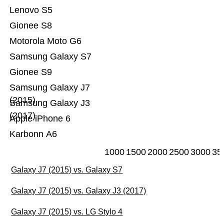
Lenovo S5
Gionee S8
Motorola Moto G6
Samsung Galaxy S7
Gionee S9
Samsung Galaxy J7
(2015)
Samsung Galaxy J3
(2017)
Apple iPhone 6
Karbonn A6
1000
1500
2000
2500
3000
35
Galaxy J7 (2015) vs. Galaxy S7
Galaxy J7 (2015) vs. Galaxy J3 (2017)
Galaxy J7 (2015) vs. LG Stylo 4