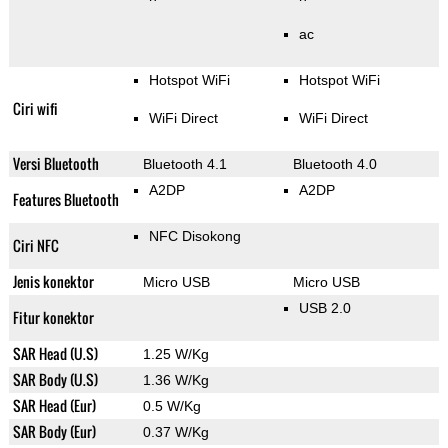
ac
Hotspot WiFi
Hotspot WiFi
Ciri wifi
WiFi Direct
WiFi Direct
Versi Bluetooth
Bluetooth 4.1
Bluetooth 4.0
A2DP
A2DP
Features Bluetooth
NFC Disokong
Ciri NFC
Jenis konektor
Micro USB
Micro USB
USB 2.0
Fitur konektor
SAR Head (U.S)
1.25 W/Kg
SAR Body (U.S)
1.36 W/Kg
SAR Head (Eur)
0.5 W/Kg
SAR Body (Eur)
0.37 W/Kg