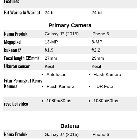
Features
Bit Warna (# Warna)
24 bit
24 bit
Primary Camera
Nama Produk
Galaxy J7 (2015)
iPhone 6
Megapixel
13-MP
8-MP
bukaan f/
f/1.9
f/2.2
Focal length (35mm)
27mm
29mm
Ukuran sensor
Kecil
Kecil
Autofocus
Flash Kamera
Fitur Perangkat Keras
Kamera
Flash Kamera
HDR Foto
1080p/30fps
1080p/60fps
resolusi video
Baterai
Nama Produk
Galaxy J7 (2015)
iPhone 6