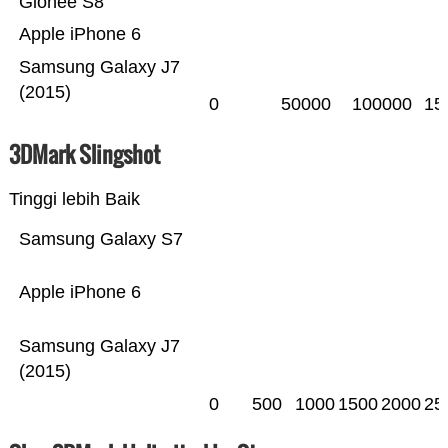
Gionee S8
Apple iPhone 6
Samsung Galaxy J7
(2015)
0
50000
100000
15
3DMark Slingshot
Tinggi lebih Baik
Samsung Galaxy S7
Apple iPhone 6
Samsung Galaxy J7
(2015)
0
500
1000
1500
2000
25