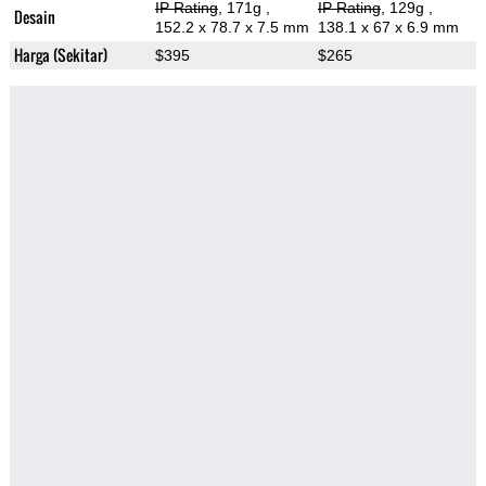
IP Rating
, 171g
,
IP Rating
, 129g
,
Desain
152.2 x 78.7 x 7.5 mm
138.1 x 67 x 6.9 mm
Harga (Sekitar)
$395
$265