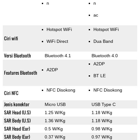
n
n
ac
Hotspot WiFi
Hotspot WiFi
Ciri wifi
WiFi Direct
Dua Band
Versi Bluetooth
Bluetooth 4.1
Bluetooth 4.0
A2DP
A2DP
Features Bluetooth
BT LE
NFC Disokong
NFC Disokong
Ciri NFC
Jenis konektor
Micro USB
USB Type C
SAR Head (U.S)
1.25 W/Kg
1.18 W/Kg
SAR Body (U.S)
1.36 W/Kg
1.18 W/Kg
SAR Head (Eur)
0.5 W/Kg
0.98 W/Kg
SAR Body (Eur)
0.37 W/Kg
0.97 W/Kg