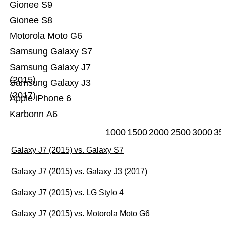
Gionee S9
Gionee S8
Motorola Moto G6
Samsung Galaxy S7
Samsung Galaxy J7
(2015)
Samsung Galaxy J3
(2017)
Apple iPhone 6
Karbonn A6
1000
1500
2000
2500
3000
35
Galaxy J7 (2015) vs. Galaxy S7
Galaxy J7 (2015) vs. Galaxy J3 (2017)
Galaxy J7 (2015) vs. LG Stylo 4
Galaxy J7 (2015) vs. Motorola Moto G6