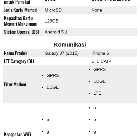
untuk Pemakai
Jenis Kartu Memori
MicroSD
None
Kapasitas Kartu
128GB
Memori Maksimum
Sistem Operasi (OS)
Android 5.1
Komunikasi
Nama Produk
Galaxy J7 (2015)
iPhone 6
LTE Category (DL)
LTE CAT4
GPRS
GPRS
EDGE
Fitur Modem
EDGE
LTE
a
b
b
g
g
Kecepatan WiFi