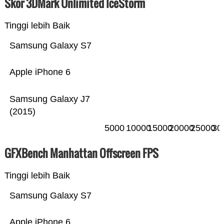
Skor 3DMark Unlimited IceStorm
Tinggi lebih Baik
Samsung Galaxy S7
Apple iPhone 6
Samsung Galaxy J7
(2015)
5000
10000
15000
20000
25000
30
GFXBench Manhattan Offscreen FPS
Tinggi lebih Baik
Samsung Galaxy S7
Apple iPhone 6