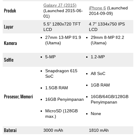
Galaxy J7 (2015)
iPhone 6
(Launched
Produk
(Launched 2015-06-
2014-09-09)
01)
5.5" 1280x720 TFT
4.7" 1334x750 IPS
Layar
LCD
LCD
27mm 13-MP f/1.9
29mm 8-MP f/2.2
Kamera
(Utama)
(Utama)
5-MP
1.2-MP
Selfie
Snapdragon 615
A8 SoC
SoC
1GB RAM
1.5GB RAM
Prosesor, Memori
16GB/64GB/128GB
16GB Penyimpanan
Penyimpanan
MicroSD (128GB
None
max.)
Baterai
3000 mAh
1810 mAh