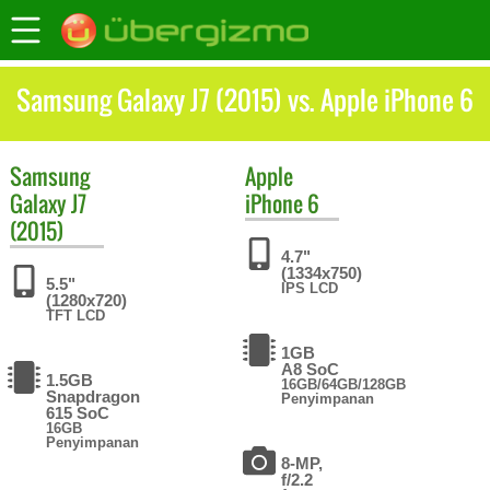
Samsung Galaxy J7 (2015) vs. Apple iPhone 6
Samsung
Apple
Galaxy J7
iPhone 6
(2015)
4.7"
(1334x750)
5.5"
IPS LCD
(1280x720)
TFT LCD
1GB
A8 SoC
1.5GB
16GB/64GB/128GB
Snapdragon
Penyimpanan
615 SoC
16GB
Penyimpanan
8-MP,
f/2.2