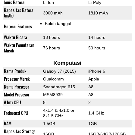
Jenis Baterai
Li-Ion
Li-Poly
Kapasitas Baterai
3000 mAh
1810 mAh
(mAh)
Boleh tanggal
Baterai Features
Waktu Bicara
18 hours
14 hours
Waktu Pemutaran
76 hours
50 hours
Musik
Komputasi
Nama Produk
Galaxy J7 (2015)
iPhone 6
Prosesor Merek
Qualcomm
Apple
Nama Prosesor
Snapdragon 615
A8
Model Prosesor
MSM8939
A8
# Inti CPU
8
2
4x1.4 & 4x1.0 or
Frekuensi CPU
1.4 GHz
8x1.5 GHz
RAM
1.5GB
1GB
Kapasitas Storage
16GB
16GB/64GB/128GB