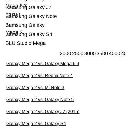
Mega 6.3
Samsung Galaxy J7
(2015)
Samsung Galaxy Note
5
Samsung Galaxy
Mega 2
Samsung Galaxy S4
BLU Studio Mega
2000
2500
3000
3500
4000
45
Galaxy Mega 2 vs. Galaxy Mega 6.3
Galaxy Mega 2 vs. Redmi Note 4
Galaxy Mega 2 vs. Mi Note 3
Galaxy Mega 2 vs. Galaxy Note 5
Galaxy Mega 2 vs. Galaxy J7 (2015)
Galaxy Mega 2 vs. Galaxy S4