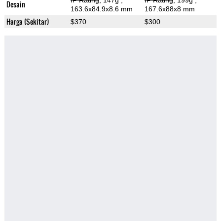
IP Rating
, 147g
,
IP Rating
, 199g
,
Desain
163.6x84.9x8.6 mm
167.6x88x8 mm
Harga (Sekitar)
$370
$300