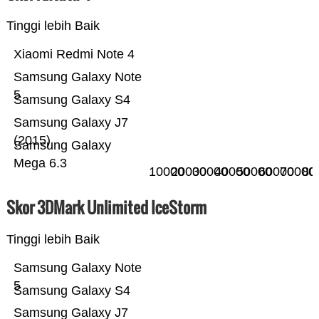
Tinggi lebih Baik
Xiaomi Redmi Note 4
Samsung Galaxy Note
5
Samsung Galaxy S4
Samsung Galaxy J7
(2015)
Samsung Galaxy
Mega 6.3
10000
20000
30000
40000
50000
60000
70000
80
Skor 3DMark Unlimited IceStorm
Tinggi lebih Baik
Samsung Galaxy Note
5
Samsung Galaxy S4
Samsung Galaxy J7