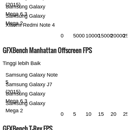
(2015)
Samsung Galaxy
Mega 6.3
Samsung Galaxy
Mega 2
Xiaomi Redmi Note 4
0
5000
10000
15000
20000
25
GFXBench Manhattan Offscreen FPS
Tinggi lebih Baik
Samsung Galaxy Note
5
Samsung Galaxy J7
(2015)
Samsung Galaxy
Mega 6.3
Samsung Galaxy
Mega 2
0
5
10
15
20
25
GFXBench T-Rex FPS