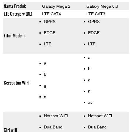
Nama Produk
Galaxy Mega 2
Galaxy Mega 6.3
LTE Category (DL)
LTE CAT4
LTE CAT3
GPRS
GPRS
EDGE
EDGE
Fitur Modem
LTE
LTE
a
a
b
b
g
Kecepatan WiFi
g
n
n
ac
Hotspot WiFi
Hotspot WiFi
Dua Band
Dua Band
Ciri wifi