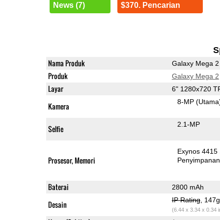
News (7)
$370. Pencarian
S
Nama Produk
Galaxy Mega 2
Produk
Galaxy Mega 2
Layar
6" 1280x720 T
8-MP
(Utama
Kamera
2.1-MP
Selfie
Exynos 4415
Prosesor, Memori
Penyimpana
Baterai
2800 mAh
IP Rating
, 147
Desain
(6.44 x 3.34 x 0.34 