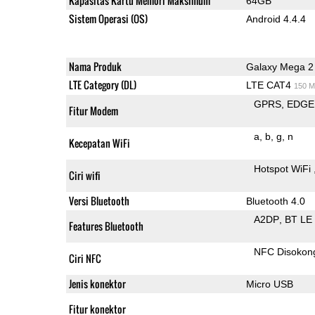
Kapasitas Kartu Memori Maksimum
64GB
Sistem Operasi (OS)
Android 4.4.4
Nama Produk
Galaxy Mega 2
LTE Category (DL)
LTE CAT4
150 M
GPRS
EDGE
Fitur Modem
a
b
g
n
Kecepatan WiFi
Hotspot WiFi
Ciri wifi
Versi Bluetooth
Bluetooth 4.0
A2DP
BT LE
Features Bluetooth
NFC Disokon
Ciri NFC
Jenis konektor
Micro USB
Fitur konektor