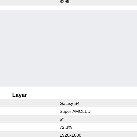
$299
Layar
Galaxy S4
Super AMOLED
5"
72.3%
1920x1080