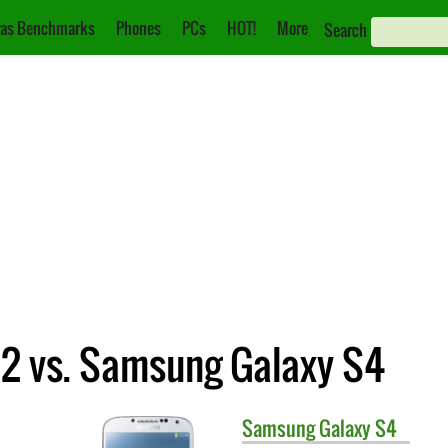
as Benchmarks
Phones
PCs
HOT!
More
Search
2 vs. Samsung Galaxy S4
Samsung
Galaxy S4