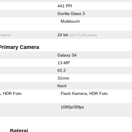
441 PPI
Gorilla Glass 3
Multitouch
24 bit
 warna)
(16,777,216 warna)
Primary Camera
Galaxy S4
13-MP
f/2.2
31mm
Kecil
a
HDR Foto
Flash Kamera
HDR Foto
1080p/30fps
Baterai