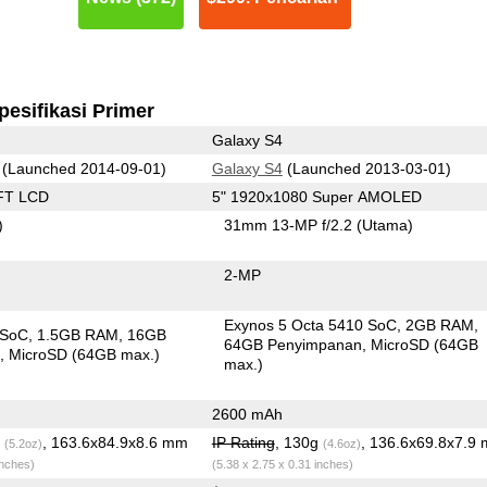
pesifikasi Primer
Galaxy S4
(Launched 2014-09-01)
Galaxy S4
(Launched 2013-03-01)
FT LCD
5" 1920x1080 Super AMOLED
)
31mm 13-MP f/2.2
(Utama)
2-MP
Exynos 5 Octa 5410 SoC
2GB RAM
 SoC
1.5GB RAM
16GB
64GB Penyimpanan
MicroSD (64GB
n
MicroSD (64GB max.)
max.)
2600 mAh
g
, 163.6x84.9x8.6 mm
IP Rating
, 130g
, 136.6x69.8x7.9
(5.2oz)
(4.6oz)
inches)
(5.38 x 2.75 x 0.31 inches)