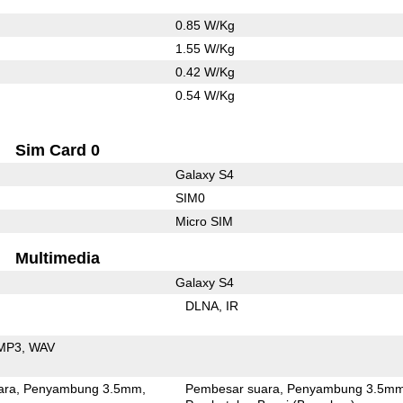
0.85 W/Kg
1.55 W/Kg
0.42 W/Kg
0.54 W/Kg
Sim Card 0
Galaxy S4
SIM0
Micro SIM
Multimedia
Galaxy S4
DLNA
IR
MP3
WAV
ara
Penyambung 3.5mm
Pembesar suara
Penyambung 3.5m