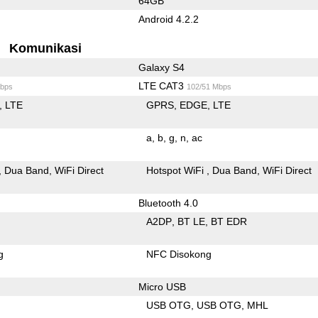
64GB
Android 4.2.2
Komunikasi
Galaxy S4
LTE CAT3
bps
102/51 Mbps
LTE
GPRS
EDGE
LTE
a
b
g
n
ac
Dua Band
WiFi Direct
Hotspot WiFi
Dua Band
WiFi Direct
Bluetooth 4.0
A2DP
BT LE
BT EDR
g
NFC Disokong
Micro USB
USB OTG
USB OTG
MHL