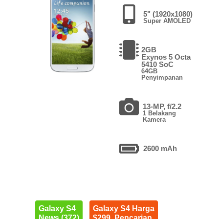
5" (1920x1080)
Super AMOLED
2GB
Exynos 5 Octa
5410 SoC
64GB
Penyimpanan
13-MP, f/2.2
1 Belakang
Kamera
2600 mAh
Galaxy S4
Galaxy S4 Harga
News (372)
$299. Pencarian