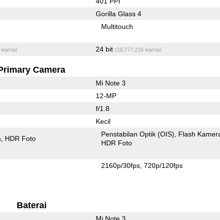
401 PPI
Gorilla Glass 4
Multitouch
24 bit
 warna)
(16,777,216 warna)
Primary Camera
Mi Note 3
12-MP
f/1.8
Kecil
Penstabilan Optik (OIS)
Flash Kamer
a
HDR Foto
HDR Foto
2160p/30fps
720p/120fps
Baterai
Mi Note 3