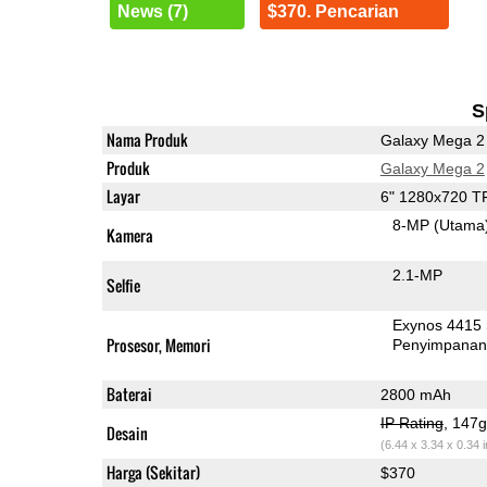
News (7)
$370. Pencarian
S
Nama Produk
Galaxy Mega 2
Produk
Galaxy Mega 2
Layar
6" 1280x720 T
8-MP
(Utama
Kamera
2.1-MP
Selfie
Exynos 4415
Prosesor, Memori
Penyimpana
Baterai
2800 mAh
IP Rating
, 147
Desain
(6.44 x 3.34 x 0.34 
Harga (Sekitar)
$370