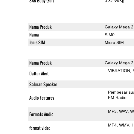
SAR Body (Eur)
0.37 W/Kg
Nama Produk
Galaxy Mega 2
Nama
SIM0
Jenis SIM
Micro SIM
Nama Produk
Galaxy Mega 2
VIBRATION
Daftar Alert
Saluran Speaker
Pembesar su
Audio Features
FM Radio
MP3
WAV
W
Formats Audio
MP4
WMV
H
format video