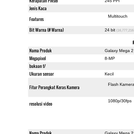
Kerapatan Piksel
245 PPI
Jenis Kaca
Multitouch
Features
Bit Warna (# Warna)
24 bit
(16,777,216
Nama Produk
Galaxy Mega 2
Megapixel
8-MP
bukaan f/
Ukuran sensor
Kecil
Flash Kamer
Fitur Perangkat Keras Kamera
1080p/30fps
resolusi video
Nama Produk
Galaxy Mega 2