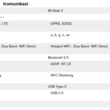
Komunikasi
Mi Note 3
bps
LTE
GPRS
EDGE
a
b
g
n
ac
Dua Band
WiFi Direct
Hotspot WiFi
Dua Band
WiFi Direct
Bluetooth 5.0
A2DP
BT LE
g
NFC Disokong
USB Type C
USB 2.0