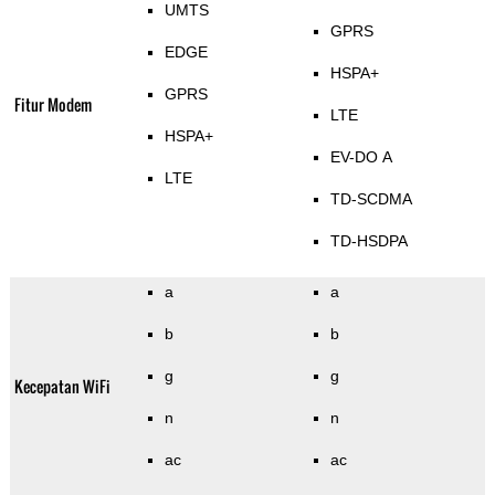
UMTS
GPRS
EDGE
HSPA+
GPRS
Fitur Modem
LTE
HSPA+
EV-DO A
LTE
TD-SCDMA
TD-HSDPA
a
a
b
b
g
g
Kecepatan WiFi
n
n
ac
ac