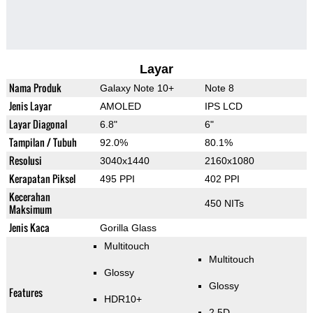
Layar
Nama Produk
Galaxy Note 10+
Note 8
Jenis Layar
AMOLED
IPS LCD
Layar Diagonal
6.8"
6"
Tampilan / Tubuh
92.0%
80.1%
Resolusi
3040x1440
2160x1080
Kerapatan Piksel
495 PPI
402 PPI
Kecerahan
450 NITs
Maksimum
Jenis Kaca
Gorilla Glass
Multitouch
Multitouch
Glossy
Glossy
Features
HDR10+
2.5D