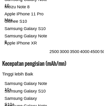
10
Meizu Note 8
Apple iPhone 11 Pro
Max
Gionee S10
Samsung Galaxy S10
Samsung Galaxy Note
8
Apple iPhone XR
2500
3000
3500
4000
4500
50
Kecepatan pengisian (mAh/mn)
Tinggi lebih Baik
Samsung Galaxy Note
10+
Samsung Galaxy S10
Samsung Galaxy
S10+