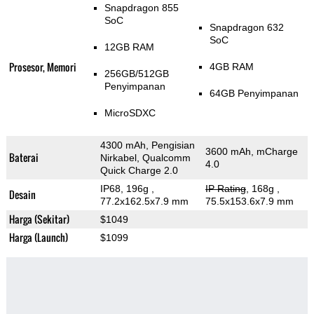
Snapdragon 855
SoC
Snapdragon 632
SoC
12GB RAM
Prosesor, Memori
4GB RAM
256GB/512GB
Penyimpanan
64GB Penyimpanan
MicroSDXC
4300 mAh, Pengisian
3600 mAh, mCharge
Baterai
Nirkabel, Qualcomm
4.0
Quick Charge 2.0
IP68, 196g
,
IP Rating
, 168g
,
Desain
77.2x162.5x7.9 mm
75.5x153.6x7.9 mm
Harga (Sekitar)
$1049
Harga (Launch)
$1099