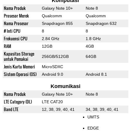
Komputasi
Nama Produk
Galaxy Note 10+
Note 8
Prosesor Merek
Qualcomm
Qualcomm
Nama Prosesor
Snapdragon 855
Snapdragon 632
# Inti CPU
8
8
Frekuensi CPU
2.84 GHz
1.8 GHz
RAM
12GB
4GB
Kapasitas Storage
256GB/512GB
64GB
untuk Pemakai
Jenis Kartu Memori
MicroSDXC
Sistem Operasi (OS)
Android 9.0
Android 8.1
Komunikasi
Nama Produk
Galaxy Note 10+
Note 8
LTE Category (DL)
LTE CAT20
Band LTE
12, 38, 39, 40, 41
34, 38, 39, 40, 41
UMTS
EDGE