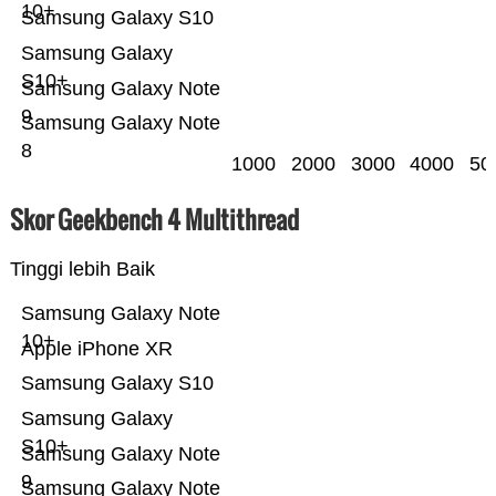
10+
Samsung Galaxy S10
Samsung Galaxy
S10+
Samsung Galaxy Note
9
Samsung Galaxy Note
8
1000
2000
3000
4000
50
Skor Geekbench 4 Multithread
Tinggi lebih Baik
Samsung Galaxy Note
10+
Apple iPhone XR
Samsung Galaxy S10
Samsung Galaxy
S10+
Samsung Galaxy Note
9
Samsung Galaxy Note