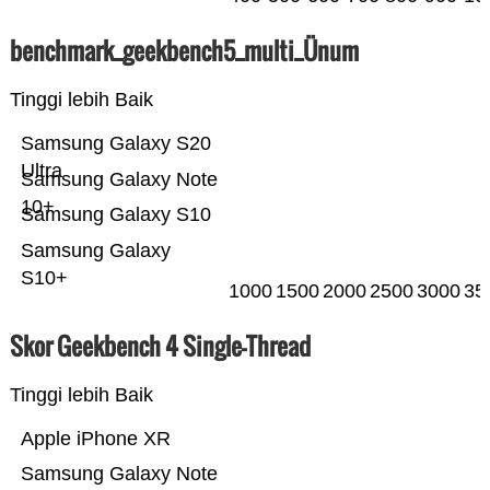
benchmark_geekbench5_multi_Ünum
Tinggi lebih Baik
Samsung Galaxy S20
Ultra
Samsung Galaxy Note
10+
Samsung Galaxy S10
Samsung Galaxy
S10+
1000
1500
2000
2500
3000
35
Skor Geekbench 4 Single-Thread
Tinggi lebih Baik
Apple iPhone XR
Samsung Galaxy Note