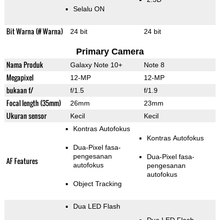
Selalu ON
Bit Warna (# Warna)
24 bit
24 bit
Primary Camera
Nama Produk
Galaxy Note 10+
Note 8
Megapixel
12-MP
12-MP
bukaan f/
f/1.5
f/1.9
Focal length (35mm)
26mm
23mm
Ukuran sensor
Kecil
Kecil
Kontras Autofokus
Kontras Autofokus
Dua-Pixel fasa-
pengesanan
Dua-Pixel fasa-
AF Features
autofokus
pengesanan
autofokus
Object Tracking
Dua LED Flash