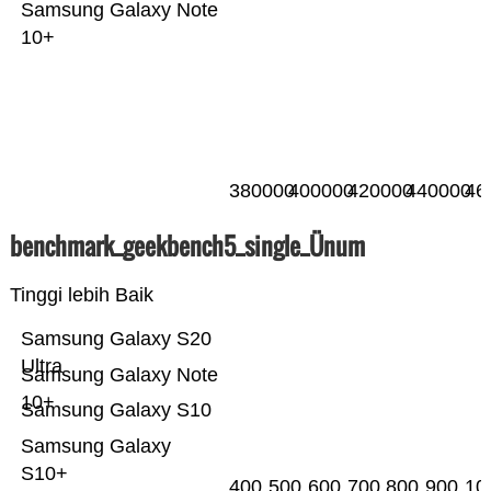
Samsung Galaxy Note
10+
380000
400000
420000
440000
46
benchmark_geekbench5_single_Ünum
Tinggi lebih Baik
Samsung Galaxy S20
Ultra
Samsung Galaxy Note
10+
Samsung Galaxy S10
Samsung Galaxy
S10+
400
500
600
700
800
900
10