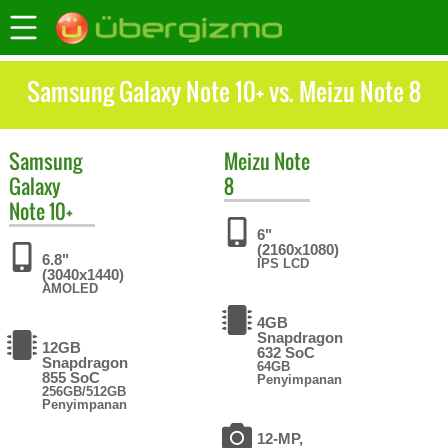
Samsung Galaxy Note 10+ vs. Meizu Note 8
Samsung
Meizu
Note
Galaxy
8
Note 10+
6"
(2160x1080)
6.8"
IPS LCD
(3040x1440)
AMOLED
4GB
Snapdragon
12GB
632 SoC
Snapdragon
64GB
855 SoC
Penyimpanan
256GB/512GB
Penyimpanan
12-MP,