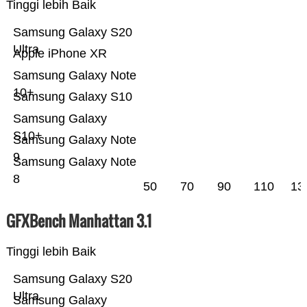
Tinggi lebih Baik
Samsung Galaxy S20
Ultra
Apple iPhone XR
Samsung Galaxy Note
10+
Samsung Galaxy S10
Samsung Galaxy
S10+
Samsung Galaxy Note
9
Samsung Galaxy Note
8
50
70
90
110
13
GFXBench Manhattan 3.1
Tinggi lebih Baik
Samsung Galaxy S20
Ultra
Samsung Galaxy