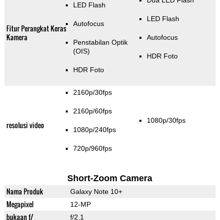
Dua LED Flash
LED Flash
LED Flash
Autofocus
Fitur Perangkat Keras
Kamera
Autofocus
Penstabilan Optik
(OIS)
HDR Foto
HDR Foto
2160p/30fps
2160p/60fps
1080p/30fps
resolusi video
1080p/240fps
720p/960fps
Short-Zoom Camera
Nama Produk
Galaxy Note 10+
Megapixel
12-MP
bukaan f/
f/2.1