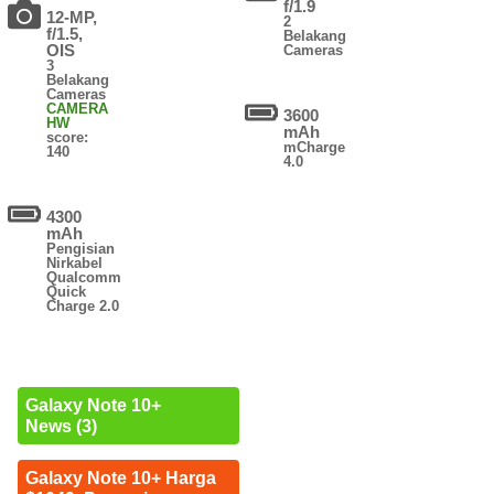
f/1.9
12-MP,
2
f/1.5,
Belakang
OIS
Cameras
3
Belakang
Cameras
CAMERA
3600
HW
mAh
score:
mCharge
140
4.0
4300
mAh
Pengisian
Nirkabel
Qualcomm
Quick
Charge 2.0
Galaxy Note 10+
News (3)
Galaxy Note 10+ Harga