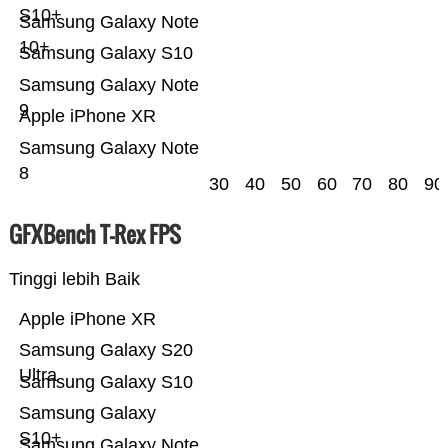
S10+
Samsung Galaxy Note
10+
Samsung Galaxy S10
Samsung Galaxy Note
9
Apple iPhone XR
Samsung Galaxy Note
8
30
40
50
60
70
80
90
GFXBench T-Rex FPS
Tinggi lebih Baik
Apple iPhone XR
Samsung Galaxy S20
Ultra
Samsung Galaxy S10
Samsung Galaxy
S10+
Samsung Galaxy Note