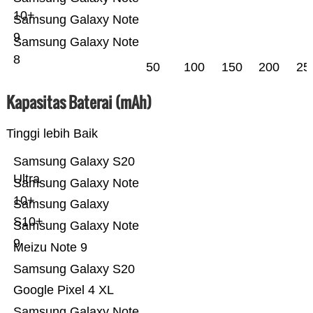
10+
Samsung Galaxy Note
9
Samsung Galaxy Note
8
50
100
150
200
25
Kapasitas Baterai (mAh)
Tinggi lebih Baik
Samsung Galaxy S20
Ultra
Samsung Galaxy Note
10+
Samsung Galaxy
S10+
Samsung Galaxy Note
9
Meizu Note 9
Samsung Galaxy S20
Google Pixel 4 XL
Samsung Galaxy Note