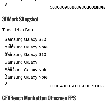
8
5000
6000
7000
8000
9000
10000
11000
12
3DMark Slingshot
Tinggi lebih Baik
Samsung Galaxy S20
Ultra
Samsung Galaxy Note
10+
Samsung Galaxy S10
Samsung Galaxy
S10+
Samsung Galaxy Note
9
Samsung Galaxy Note
8
3000
4000
5000
6000
7000
80
GFXBench Manhattan Offscreen FPS