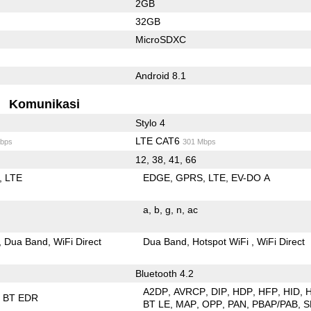
2GB
32GB
MicroSDXC
Android 8.1
Komunikasi
Stylo 4
LTE CAT6
bps
301 Mbps
12, 38, 41, 66
LTE
EDGE
GPRS
LTE
EV-DO A
a
b
g
n
ac
Dua Band
WiFi Direct
Dua Band
Hotspot WiFi
WiFi Direct
Bluetooth 4.2
A2DP
AVRCP
DIP
HDP
HFP
HID
BT EDR
BT LE
MAP
OPP
PAN
PBAP/PAB
S