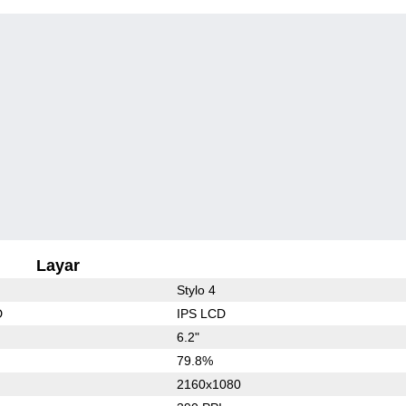
Layar
Stylo 4
D
IPS LCD
6.2"
79.8%
2160x1080