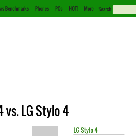
as Benchmarks
Phones
PCs
HOT!
More
Search
 vs. LG Stylo 4
LG
Stylo 4