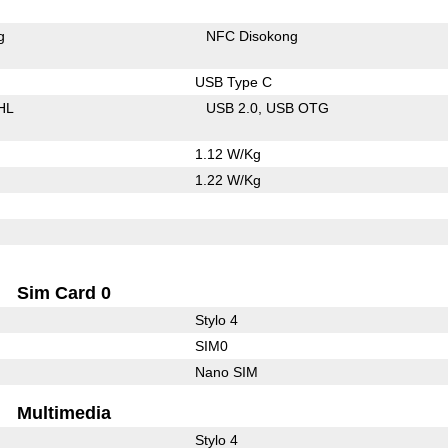
g
NFC Disokong
USB Type C
HL
USB 2.0
USB OTG
1.12 W/Kg
1.22 W/Kg
Sim Card 0
Stylo 4
SIM0
Nano SIM
Multimedia
Stylo 4