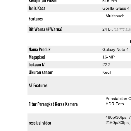
Kerapatan Piksel
515 PPI
Jenis Kaca
Gorilla Glass 4
Multitouch
Features
Bit Warna (# Warna)
24 bit
(16,777,216
Nama Produk
Galaxy Note 4
Megapixel
16-MP
bukaan f/
f/2.2
Ukuran sensor
Kecil
AF Features
Penstabilan O
Fitur Perangkat Keras Kamera
HDR Foto
480p/30fps
7
resolusi video
2160p/30fps