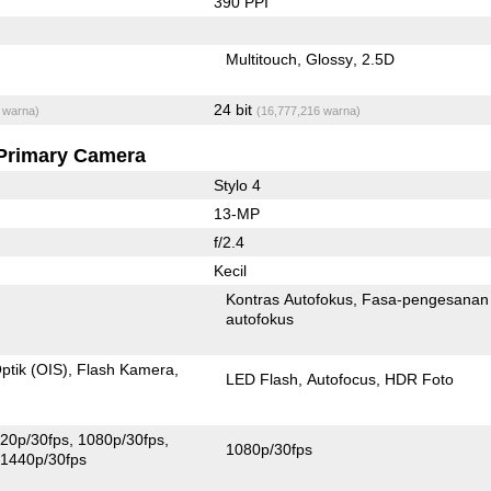
390 PPI
Multitouch
Glossy
2.5D
24 bit
 warna)
(16,777,216 warna)
Primary Camera
Stylo 4
13-MP
f/2.4
Kecil
Kontras Autofokus
Fasa-pengesanan
autofokus
ptik (OIS)
Flash Kamera
LED Flash
Autofocus
HDR Foto
20p/30fps
1080p/30fps
1080p/30fps
1440p/30fps