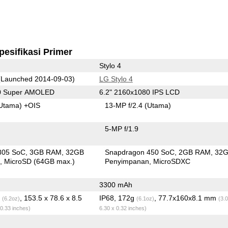
pesifikasi Primer
Stylo 4
Launched 2014-09-03)
LG Stylo 4
40 Super AMOLED
6.2" 2160x1080 IPS LCD
Utama)
+OIS
13-MP f/2.4
(Utama)
5-MP f/1.9
805 SoC
3GB RAM
32GB
Snapdragon 450 SoC
2GB RAM
32
n
MicroSD (64GB max.)
Penyimpanan
MicroSDXC
3300 mAh
g
, 153.5 x 78.6 x 8.5
IP68, 172g
, 77.7x160x8.1 mm
(6.2oz)
(6.1oz)
(3.
 0.33 inches)
6.30 x 0.32 inches)