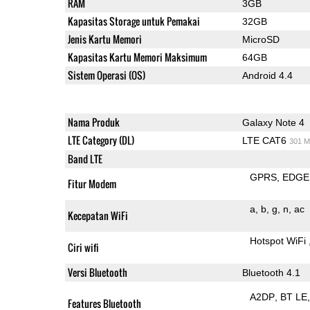
RAM
3GB
Kapasitas Storage untuk Pemakai
32GB
Jenis Kartu Memori
MicroSD
Kapasitas Kartu Memori Maksimum
64GB
Sistem Operasi (OS)
Android 4.4
Nama Produk
Galaxy Note 4
LTE Category (DL)
LTE CAT6
301 M
Band LTE
GPRS
EDGE
Fitur Modem
a
b
g
n
ac
Kecepatan WiFi
Hotspot WiFi
Ciri wifi
Versi Bluetooth
Bluetooth 4.1
A2DP
BT LE
Features Bluetooth