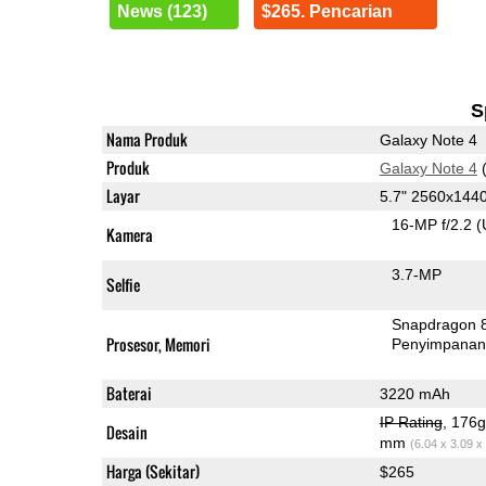
News (123)
$265. Pencarian
S
Nama Produk
Galaxy Note 4
Produk
Galaxy Note 4
(
Layar
5.7" 2560x14
16-MP f/2.2
(
Kamera
3.7-MP
Selfie
Snapdragon 
Prosesor, Memori
Penyimpana
Baterai
3220 mAh
IP Rating
, 176
Desain
mm
(6.04 x 3.09 x
Harga (Sekitar)
$265