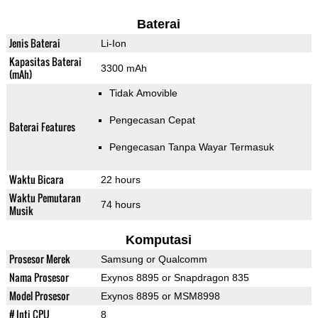
Baterai
Jenis Baterai
Li-Ion
Kapasitas Baterai
3300 mAh
(mAh)
Tidak Amovible
Pengecasan Cepat
Baterai Features
Pengecasan Tanpa Wayar Termasuk
Waktu Bicara
22 hours
Waktu Pemutaran
74 hours
Musik
Komputasi
Prosesor Merek
Samsung or Qualcomm
Nama Prosesor
Exynos 8895 or Snapdragon 835
Model Prosesor
Exynos 8895 or MSM8998
# Inti CPU
8