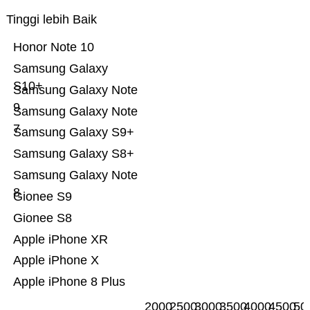
Tinggi lebih Baik
Honor Note 10
Samsung Galaxy
S10+
Samsung Galaxy Note
9
Samsung Galaxy Note
7
Samsung Galaxy S9+
Samsung Galaxy S8+
Samsung Galaxy Note
8
Gionee S9
Gionee S8
Apple iPhone XR
Apple iPhone X
Apple iPhone 8 Plus
2000
2500
3000
3500
4000
4500
50