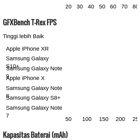
20
30
40
50
60
70
80
GFXBench T-Rex FPS
Tinggi lebih Baik
Apple iPhone XR
Samsung Galaxy
S10+
Samsung Galaxy Note
9
Apple iPhone X
Samsung Galaxy Note
8
Samsung Galaxy S8+
Samsung Galaxy Note
7
50
100
150
200
25
Kapasitas Baterai (mAh)