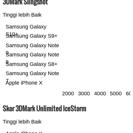
3DMark Slingshot
Tinggi lebih Baik
Samsung Galaxy
S10+
Samsung Galaxy S9+
Samsung Galaxy Note
9
Samsung Galaxy Note
8
Samsung Galaxy S8+
Samsung Galaxy Note
7
Apple iPhone X
2000
3000
4000
5000
60
Skor 3DMark Unlimited IceStorm
Tinggi lebih Baik