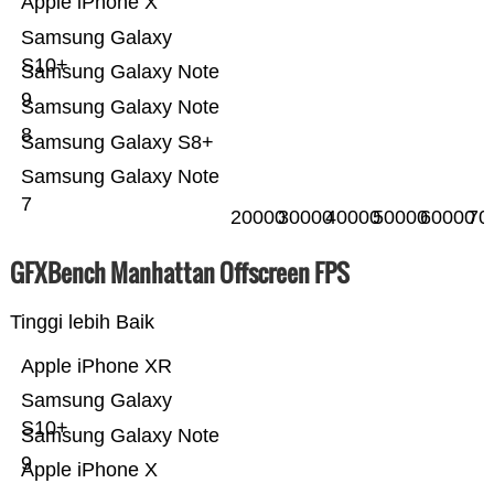
Apple iPhone X
Samsung Galaxy
S10+
Samsung Galaxy Note
9
Samsung Galaxy Note
8
Samsung Galaxy S8+
Samsung Galaxy Note
7
20000
30000
40000
50000
60000
70
GFXBench Manhattan Offscreen FPS
Tinggi lebih Baik
Apple iPhone XR
Samsung Galaxy
S10+
Samsung Galaxy Note
9
Apple iPhone X