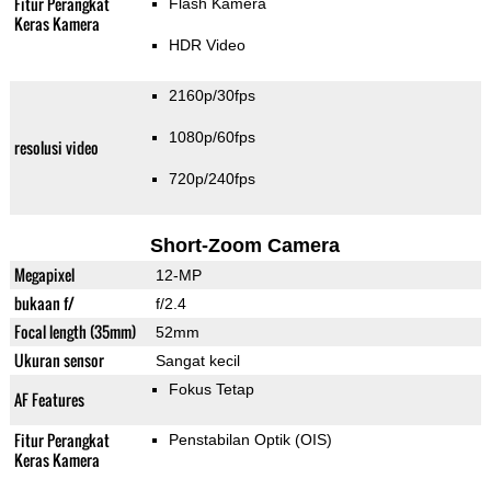
Fitur Perangkat
Flash Kamera
Keras Kamera
HDR Video
2160p/30fps
1080p/60fps
resolusi video
720p/240fps
Short-Zoom Camera
Megapixel
12-MP
bukaan f/
f/2.4
Focal length (35mm)
52mm
Ukuran sensor
Sangat kecil
Fokus Tetap
AF Features
Fitur Perangkat
Penstabilan Optik (OIS)
Keras Kamera