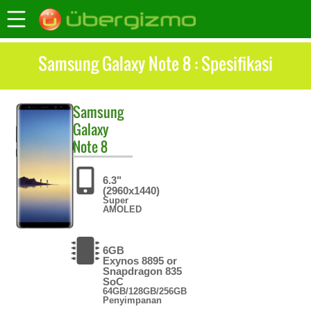
Samsung Galaxy Note 8 : Spesifikasi
Samsung
Galaxy
Note 8
6.3"
(2960x1440)
Super
AMOLED
6GB
Exynos 8895 or
Snapdragon 835
SoC
64GB/128GB/256GB
Penyimpanan