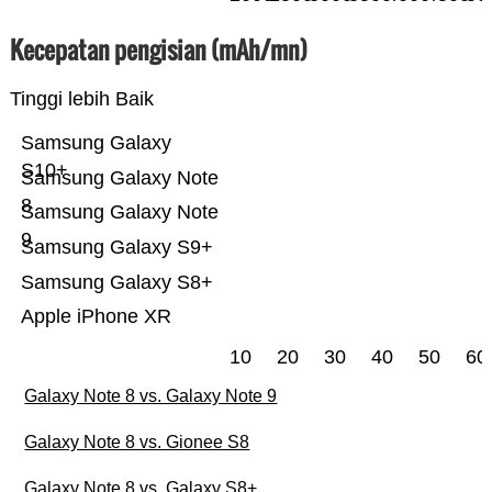
Kecepatan pengisian (mAh/mn)
Tinggi lebih Baik
Samsung Galaxy
S10+
Samsung Galaxy Note
8
Samsung Galaxy Note
9
Samsung Galaxy S9+
Samsung Galaxy S8+
Apple iPhone XR
10
20
30
40
50
60
Galaxy Note 8 vs. Galaxy Note 9
Galaxy Note 8 vs. Gionee S8
Galaxy Note 8 vs. Galaxy S8+