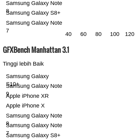
Samsung Galaxy Note
8
Samsung Galaxy S8+
Samsung Galaxy Note
7
40
60
80
100
120
GFXBench Manhattan 3.1
Tinggi lebih Baik
Samsung Galaxy
S10+
Samsung Galaxy Note
9
Apple iPhone XR
Apple iPhone X
Samsung Galaxy Note
8
Samsung Galaxy Note
7
Samsung Galaxy S8+