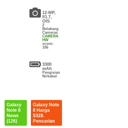
12-MP,
f/1.7,
OIS
2
Belakang
Cameras
CAMERA
HW
score:
106
3300
mAh
Pengisian
Nirkabel
Galaxy
Galaxy Note
Note 8
8 Harga
News
$328.
(126)
Pencarian