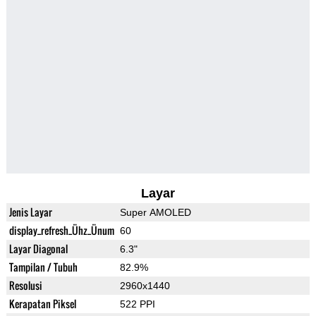
Layar
Jenis Layar
Super AMOLED
display_refresh_Ühz_Ünum
60
Layar Diagonal
6.3"
Tampilan / Tubuh
82.9%
Resolusi
2960x1440
Kerapatan Piksel
522 PPI