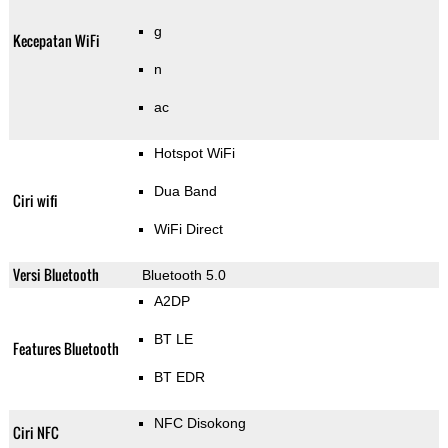
g
Kecepatan WiFi
n
ac
Hotspot WiFi
Dua Band
Ciri wifi
WiFi Direct
Versi Bluetooth
Bluetooth 5.0
A2DP
BT LE
Features Bluetooth
BT EDR
NFC Disokong
Ciri NFC