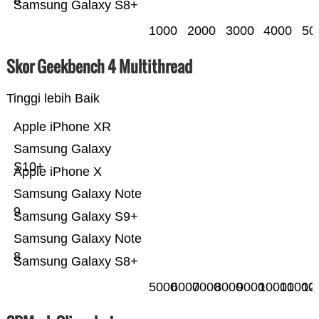
8
Samsung Galaxy S8+
1000
2000
3000
4000
50
Skor Geekbench 4 Multithread
Tinggi lebih Baik
Apple iPhone XR
Samsung Galaxy
S10+
Apple iPhone X
Samsung Galaxy Note
9
Samsung Galaxy S9+
Samsung Galaxy Note
8
Samsung Galaxy S8+
5000
6000
7000
8000
9000
10000
11000
12