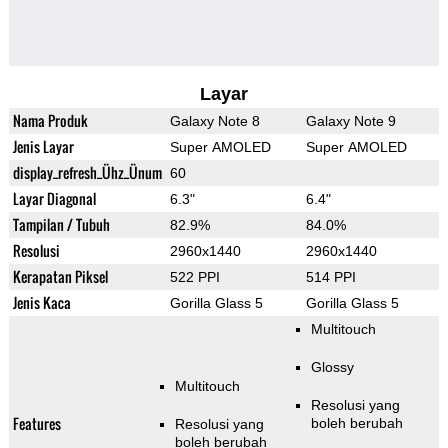
Layar
Nama Produk
Galaxy Note 8
Galaxy Note 9
Jenis Layar
Super AMOLED
Super AMOLED
display_refresh_Ühz_Ünum
60
Layar Diagonal
6.3"
6.4"
Tampilan / Tubuh
82.9%
84.0%
Resolusi
2960x1440
2960x1440
Kerapatan Piksel
522 PPI
514 PPI
Jenis Kaca
Gorilla Glass 5
Gorilla Glass 5
Multitouch
Glossy
Multitouch
Resolusi yang
Features
boleh berubah
Resolusi yang
boleh berubah