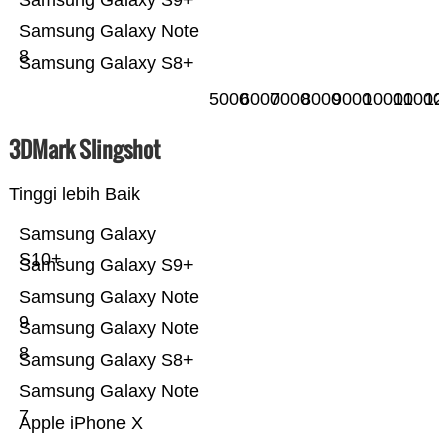
Samsung Galaxy S9+
Samsung Galaxy Note
8
Samsung Galaxy S8+
5000
6000
7000
8000
9000
10000
11000
12
3DMark Slingshot
Tinggi lebih Baik
Samsung Galaxy
S10+
Samsung Galaxy S9+
Samsung Galaxy Note
9
Samsung Galaxy Note
8
Samsung Galaxy S8+
Samsung Galaxy Note
7
Apple iPhone X