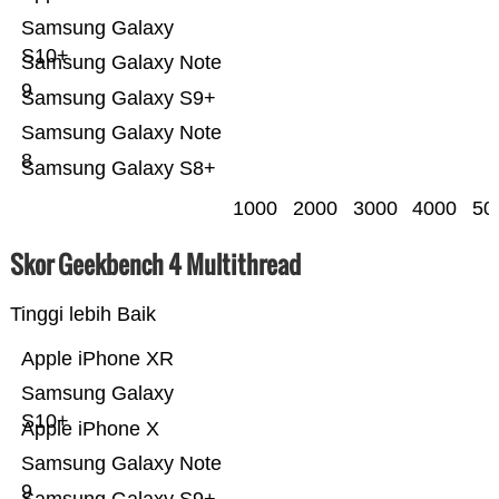
Samsung Galaxy
S10+
Samsung Galaxy Note
9
Samsung Galaxy S9+
Samsung Galaxy Note
8
Samsung Galaxy S8+
1000
2000
3000
4000
50
Skor Geekbench 4 Multithread
Tinggi lebih Baik
Apple iPhone XR
Samsung Galaxy
S10+
Apple iPhone X
Samsung Galaxy Note
9