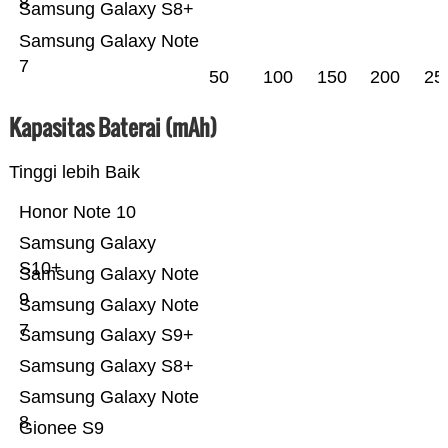
8
Samsung Galaxy S8+
Samsung Galaxy Note
7
50
100
150
200
25
Kapasitas Baterai (mAh)
Tinggi lebih Baik
Honor Note 10
Samsung Galaxy
S10+
Samsung Galaxy Note
9
Samsung Galaxy Note
7
Samsung Galaxy S9+
Samsung Galaxy S8+
Samsung Galaxy Note
8
Gionee S9