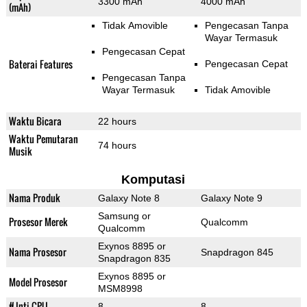
3300 mAh
4000 mAh
(mAh)
Tidak Amovible
Pengecasan Tanpa
Wayar Termasuk
Pengecasan Cepat
Baterai Features
Pengecasan Cepat
Pengecasan Tanpa
Wayar Termasuk
Tidak Amovible
Waktu Bicara
22 hours
Waktu Pemutaran
74 hours
Musik
Komputasi
Nama Produk
Galaxy Note 8
Galaxy Note 9
Samsung or
Prosesor Merek
Qualcomm
Qualcomm
Exynos 8895 or
Nama Prosesor
Snapdragon 845
Snapdragon 835
Exynos 8895 or
Model Prosesor
MSM8998
# Inti CPU
8
8