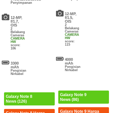
Penyimpanan
12-MP,
12-MP,
f/1.5,
f/1.7,
OIS
OIS
2
Belakang
2
Cameras
Belakang
CAMERA
Cameras
HW
CAMERA
score:
HW
115
score:
106
4000
3300
mAh
mAh
Pengisian
Nirkabel
Pengisian
Nirkabel
Galaxy Note 9
Galaxy Note 8
News (86)
News (126)
Galaxy Note 9 Harga