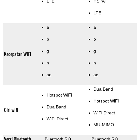
LTE
HSPA+
LTE
a
a
b
b
g
g
Kecepatan WiFi
n
n
ac
ac
Dua Band
Hotspot WiFi
Hotspot WiFi
Dua Band
Ciri wifi
WiFi Direct
WiFi Direct
MU-MIMO
Versi Bluetooth
Bluetooth 5.0
Bluetooth 5.0