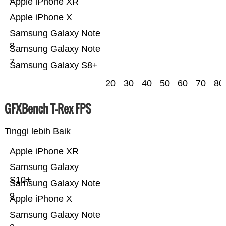
Apple iPhone XR
Apple iPhone X
Samsung Galaxy Note
8
Samsung Galaxy Note
7
Samsung Galaxy S8+
20
30
40
50
60
70
80
GFXBench T-Rex FPS
Tinggi lebih Baik
Apple iPhone XR
Samsung Galaxy
S10+
Samsung Galaxy Note
9
Apple iPhone X
Samsung Galaxy Note