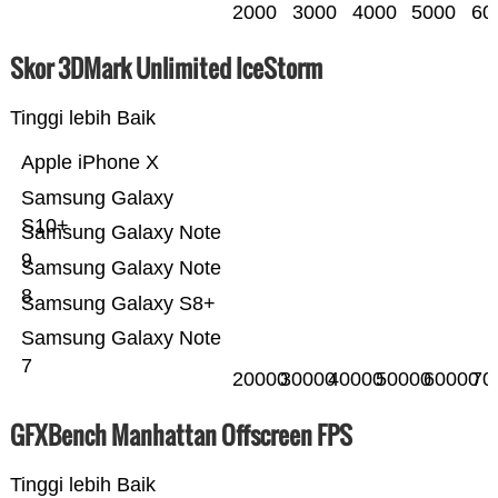
2000
3000
4000
5000
60
Skor 3DMark Unlimited IceStorm
Tinggi lebih Baik
Apple iPhone X
Samsung Galaxy
S10+
Samsung Galaxy Note
9
Samsung Galaxy Note
8
Samsung Galaxy S8+
Samsung Galaxy Note
7
20000
30000
40000
50000
60000
70
GFXBench Manhattan Offscreen FPS
Tinggi lebih Baik