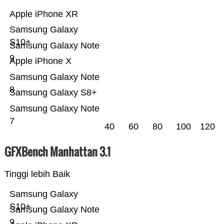
Apple iPhone XR
Samsung Galaxy
S10+
Samsung Galaxy Note
9
Apple iPhone X
Samsung Galaxy Note
8
Samsung Galaxy S8+
Samsung Galaxy Note
7
40
60
80
100
120
GFXBench Manhattan 3.1
Tinggi lebih Baik
Samsung Galaxy
S10+
Samsung Galaxy Note
9