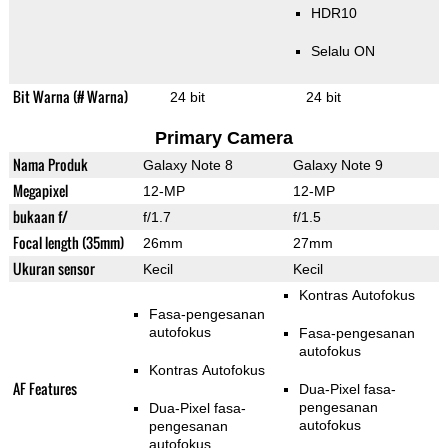
HDR10
Selalu ON
Bit Warna (# Warna)
24 bit
24 bit
Primary Camera
Nama Produk
Galaxy Note 8
Galaxy Note 9
Megapixel
12-MP
12-MP
bukaan f/
f/1.7
f/1.5
Focal length (35mm)
26mm
27mm
Ukuran sensor
Kecil
Kecil
Kontras Autofokus
Fasa-pengesanan
autofokus
Fasa-pengesanan
autofokus
Kontras Autofokus
AF Features
Dua-Pixel fasa-
pengesanan
Dua-Pixel fasa-
autofokus
pengesanan
autofokus