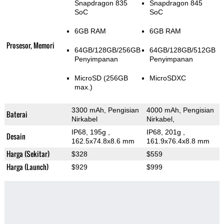
Snapdragon 835
Snapdragon 845
SoC
SoC
6GB RAM
6GB RAM
Prosesor, Memori
64GB/128GB/256GB
64GB/128GB/512GB
Penyimpanan
Penyimpanan
MicroSD (256GB
MicroSDXC
max.)
3300 mAh, Pengisian
4000 mAh, Pengisian
Baterai
Nirkabel
Nirkabel,
IP68, 195g
,
IP68, 201g
,
Desain
162.5x74.8x8.6 mm
161.9x76.4x8.8 mm
Harga (Sekitar)
$328
$559
Harga (Launch)
$929
$999