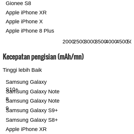
Gionee S8
Apple iPhone XR
Apple iPhone X
Apple iPhone 8 Plus
2000
2500
3000
3500
4000
4500
50
Kecepatan pengisian (mAh/mn)
Tinggi lebih Baik
Samsung Galaxy
S10+
Samsung Galaxy Note
8
Samsung Galaxy Note
9
Samsung Galaxy S9+
Samsung Galaxy S8+
Apple iPhone XR