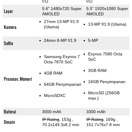
01)
01)
5.6" 1480x720 Super
5.5" 1920x1080 Super
Layar
AMOLED
AMOLED
27mm 13-MP f/1.9
13-MP f/1.9
(Utama)
Kamera
(Utama)
24mm 8-MP f/1.9
5-MP
Selfie
Exynos 7580 Octa
Samsung Exynos 7
SoC
Octa 7870 SoC
3GB RAM
4GB RAM
Prosesor, Memori
16GB Penyimpanan
64GB Penyimpanan
MicroSD (256GB
MicroSDXC
max.)
Baterai
3000 mAh
3300 mAh
IP Rating
, 153g
,
IP Rating
, 169g
,
Desain
70.2x149.3x8.2 mm
151.7x76x7.8 mm