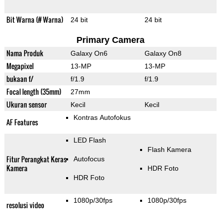
Bit Warna (# Warna)
24 bit
24 bit
Primary Camera
Nama Produk
Galaxy On6
Galaxy On8
Megapixel
13-MP
13-MP
bukaan f/
f/1.9
f/1.9
Focal length (35mm)
27mm
Ukuran sensor
Kecil
Kecil
Kontras Autofokus
AF Features
LED Flash
Flash Kamera
Fitur Perangkat Keras
Autofocus
Kamera
HDR Foto
HDR Foto
1080p/30fps
1080p/30fps
resolusi video