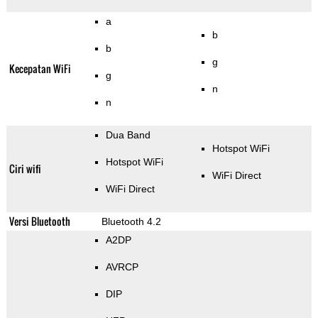
a
b
b
g
Kecepatan WiFi
g
n
n
Dua Band
Hotspot WiFi
Hotspot WiFi
Ciri wifi
WiFi Direct
WiFi Direct
Versi Bluetooth
Bluetooth 4.2
A2DP
AVRCP
DIP