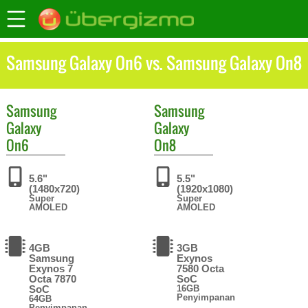
Samsung Galaxy On6 vs. Samsung Galaxy On8
Samsung
Samsung
Galaxy
Galaxy
On6
On8
5.6"
5.5"
(1480x720)
(1920x1080)
Super
Super
AMOLED
AMOLED
4GB
3GB
Samsung
Exynos
Exynos 7
7580 Octa
Octa 7870
SoC
SoC
16GB
Penyimpanan
64GB
Penyimpanan