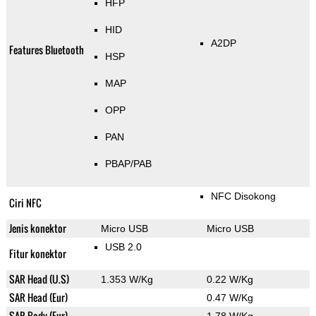
HFP
HID
A2DP
Features Bluetooth
HSP
MAP
OPP
PAN
PBAP/PAB
NFC Disokong
Ciri NFC
Jenis konektor
Micro USB
Micro USB
USB 2.0
Fitur konektor
SAR Head (U.S)
1.353 W/Kg
0.22 W/Kg
SAR Head (Eur)
0.47 W/Kg
SAR Body (Eur)