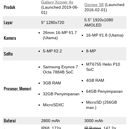
Galaxy Xcover 4s
Gionee S8
(Launched
Produk
(Launched 2019-06-
2016-02-01)
01)
5.5" 1920x1080
Layar
5" 1280x720
AMOLED
26mm 16-MP f/1.7
16-MP f/1.8
(Utama)
Kamera
(Utama)
5-MP f/2.2
8-MP
Selfie
MT6755 Helio P10
Samsung Exynos 7
SoC
Octa 7884B SoC
4GB RAM
3GB RAM
Prosesor, Memori
64GB Penyimpanan
32GB Penyimpanan
MicroSD (256GB
MicroSDXC
max.)
Baterai
2800 mAh
3000 mAh
IP68, 172g
,
IP Rating
, 147.2g
,