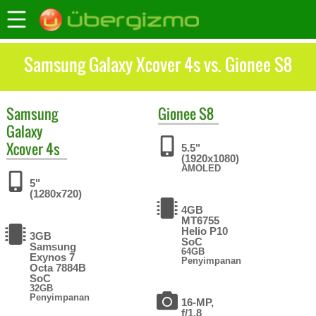
Samsung Galaxy Xcover 4s vs. Gionee S8
Samsung
Gionee
S8
Galaxy
Xcover 4s
5.5"
(1920x1080)
AMOLED
5"
(1280x720)
4GB
MT6755
Helio P10
3GB
SoC
Samsung
64GB
Exynos 7
Penyimpanan
Octa 7884B
SoC
32GB
Penyimpanan
16-MP,
f/1.8