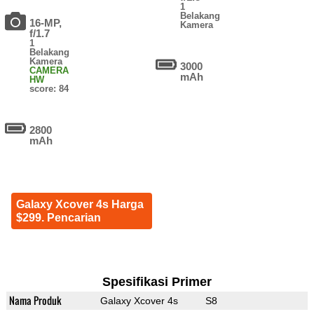
1
Belakang
16-MP,
Kamera
f/1.7
1
Belakang
Kamera
3000
CAMERA
mAh
HW
score: 84
2800
mAh
Galaxy Xcover 4s Harga
$299. Pencarian
Spesifikasi Primer
Nama Produk
Galaxy Xcover 4s
S8