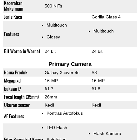
Kecerahan
500 NITs
Maksimum
Jenis Kaca
Gorilla Glass 4
Multitouch
Multitouch
Features
Glossy
Bit Warna (# Warna)
24 bit
24 bit
Primary Camera
Nama Produk
Galaxy Xcover 4s
S8
Megapixel
16-MP
16-MP
bukaan f/
f/1.7
f/1.8
Focal length (35mm)
26mm
Ukuran sensor
Kecil
Kecil
Kontras Autofokus
AF Features
LED Flash
Flash Kamera
Fitur Perangkat Keras
Autofocus