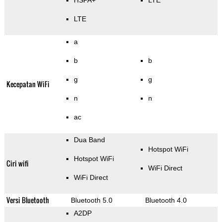
HSPA+
LTE
LTE
a
b
b
g
g
Kecepatan WiFi
n
n
ac
Dua Band
Hotspot WiFi
Hotspot WiFi
Ciri wifi
WiFi Direct
WiFi Direct
Versi Bluetooth
Bluetooth 5.0
Bluetooth 4.0
A2DP