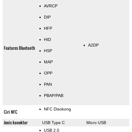
AVRCP
DIP
HFP
HID
A2DP
Features Bluetooth
HSP
MAP
OPP
PAN
PBAP/PAB
NFC Disokong
Ciri NFC
Jenis konektor
USB Type C
Micro USB
USB 2.0