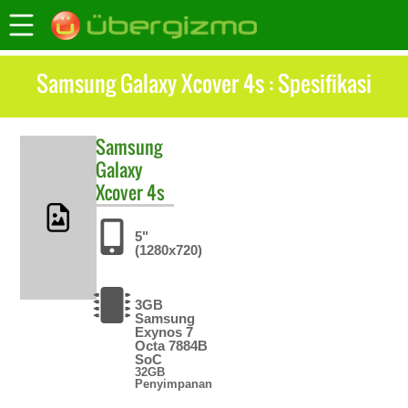
Samsung Galaxy Xcover 4s : Spesifikasi
Samsung
Galaxy
Xcover 4s
5"
(1280x720)
3GB
Samsung
Exynos 7
Octa 7884B
SoC
32GB
Penyimpanan