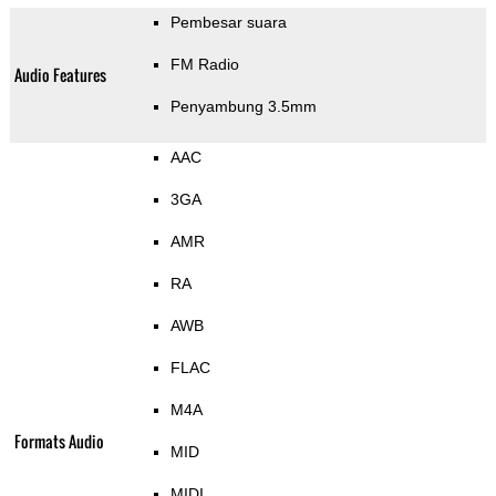
Pembesar suara
FM Radio
Audio Features
Penyambung 3.5mm
AAC
3GA
AMR
RA
AWB
FLAC
M4A
Formats Audio
MID
MIDI