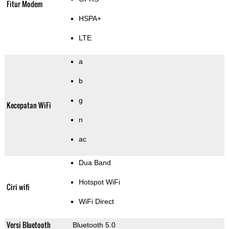
Fitur Modem
HSPA+
LTE
a
b
g
Kecepatan WiFi
n
ac
Dua Band
Hotspot WiFi
Ciri wifi
WiFi Direct
Versi Bluetooth
Bluetooth 5.0