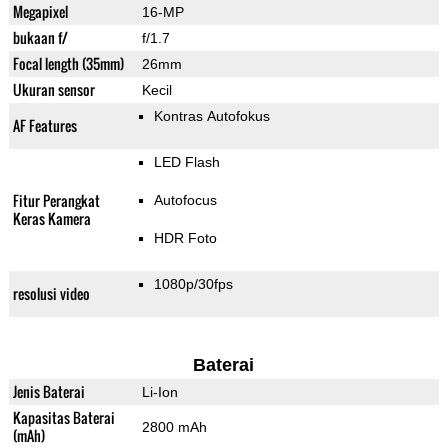
Megapixel
16-MP
bukaan f/
f/1.7
Focal length (35mm)
26mm
Ukuran sensor
Kecil
Kontras Autofokus
AF Features
LED Flash
Fitur Perangkat
Autofocus
Keras Kamera
HDR Foto
1080p/30fps
resolusi video
Baterai
Jenis Baterai
Li-Ion
Kapasitas Baterai
2800 mAh
(mAh)