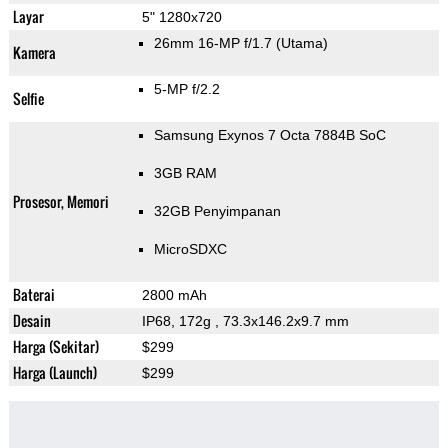
Layar
5" 1280x720
26mm 16-MP f/1.7
(Utama)
Kamera
5-MP f/2.2
Selfie
Samsung Exynos 7 Octa 7884B SoC
3GB RAM
Prosesor, Memori
32GB Penyimpanan
MicroSDXC
Baterai
2800 mAh
Desain
IP68, 172g
, 73.3x146.2x9.7 mm
Harga (Sekitar)
$299
Harga (Launch)
$299