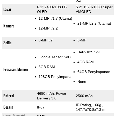
01)
6.1" 2400x1080 P-
5.2" 1920x1080 Super
Layar
OLED
AMOLED
12-MP f/1.7
(Utama)
21-MP f/2.2
(Utama)
Kamera
12-MP f/2.2
8-MP f/2
5-MP
Selfie
Helio X25 SoC
Google Tensor SoC
4GB RAM
6GB RAM
Prosesor, Memori
64GB Penyimpanan
128GB Penyimpanan
None
4680 mAh, Power
Baterai
2560 mAh
Delivery 3.0
IP Rating
, 160g
,
Desain
IP67
147.7x70.8x7.3 mm