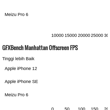
Meizu Pro 6
10000
15000
20000
25000
30
GFXBench Manhattan Offscreen FPS
Tinggi lebih Baik
Apple iPhone 12
Apple iPhone SE
Meizu Pro 6
0
50
100
150
20