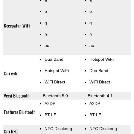
a
a
b
b
g
g
Kecepatan WiFi
n
n
ac
ac
Dua Band
Hotspot WiFi
Hotspot WiFi
Dua Band
Ciri wifi
WiFi Direct
WiFi Direct
Versi Bluetooth
Bluetooth 5.0
Bluetooth 4.1
A2DP
A2DP
Features Bluetooth
BT LE
BT LE
NFC Disokong
NFC Disokong
Ciri NFC