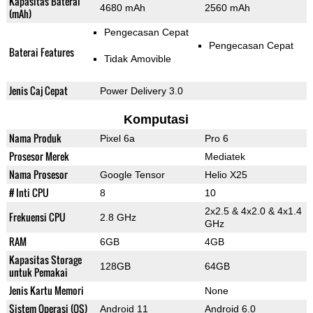
Kapasitas Baterai
4680 mAh
2560 mAh
(mAh)
Pengecasan Cepat
Pengecasan Cepat
Baterai Features
Tidak Amovible
Jenis Caj Cepat
Power Delivery 3.0
Komputasi
Nama Produk
Pixel 6a
Pro 6
Prosesor Merek
Mediatek
Nama Prosesor
Google Tensor
Helio X25
# Inti CPU
8
10
2x2.5 & 4x2.0 & 4x1.4
Frekuensi CPU
2.8 GHz
GHz
RAM
6GB
4GB
Kapasitas Storage
128GB
64GB
untuk Pemakai
Jenis Kartu Memori
None
Sistem Operasi (OS)
Android 11
Android 6.0