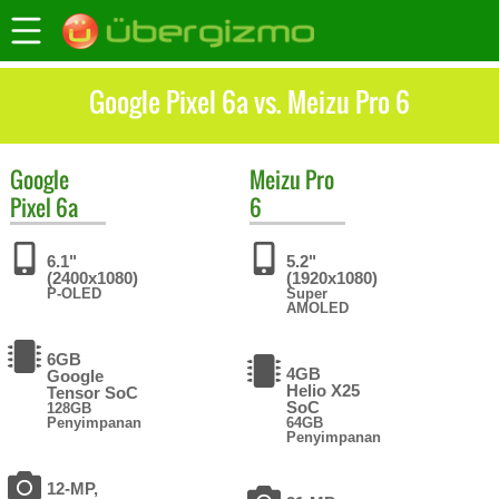
Google Pixel 6a vs. Meizu Pro 6
Google
Meizu
Pro
Pixel 6a
6
6.1"
5.2"
(2400x1080)
(1920x1080)
P-OLED
Super
AMOLED
6GB
4GB
Google
Helio X25
Tensor SoC
SoC
128GB
Penyimpanan
64GB
Penyimpanan
12-MP,