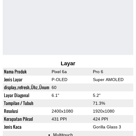
Layar
Nama Produk
Pixel 6a
Pro 6
Jenis Layar
P-OLED
Super AMOLED
display_refresh_Ühz_Ünum
60
Layar Diagonal
6.1"
5.2"
Tampilan / Tubuh
71.3%
Resolusi
2400x1080
1920x1080
Kerapatan Piksel
431 PPI
424 PPI
Jenis Kaca
Gorilla Glass 3
Multitouch