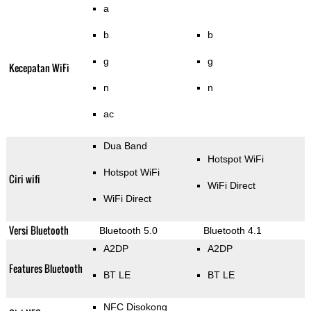
a
b
b
g
g
Kecepatan WiFi
n
n
ac
Dua Band
Hotspot WiFi
Hotspot WiFi
Ciri wifi
WiFi Direct
WiFi Direct
Versi Bluetooth
Bluetooth 5.0
Bluetooth 4.1
A2DP
A2DP
Features Bluetooth
BT LE
BT LE
NFC Disokong