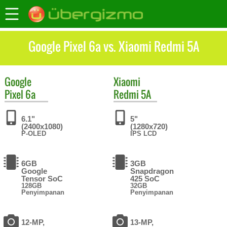
Google Pixel 6a vs. Xiaomi Redmi 5A
Google
Xiaomi
Pixel 6a
Redmi 5A
6.1"
5"
(2400x1080)
(1280x720)
P-OLED
IPS LCD
6GB
3GB
Google
Snapdragon
Tensor SoC
425 SoC
128GB
32GB
Penyimpanan
Penyimpanan
12-MP,
13-MP,