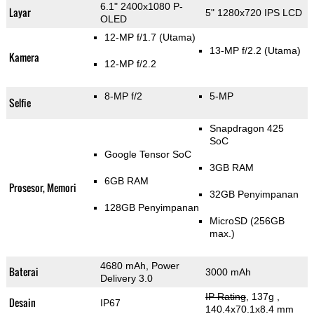
6.1" 2400x1080 P-
Layar
5" 1280x720 IPS LCD
OLED
12-MP f/1.7
(Utama)
13-MP f/2.2
(Utama)
Kamera
12-MP f/2.2
8-MP f/2
5-MP
Selfie
Snapdragon 425
SoC
Google Tensor SoC
3GB RAM
6GB RAM
Prosesor, Memori
32GB Penyimpanan
128GB Penyimpanan
MicroSD (256GB
max.)
4680 mAh, Power
Baterai
3000 mAh
Delivery 3.0
IP Rating
, 137g
,
Desain
IP67
140.4x70.1x8.4 mm