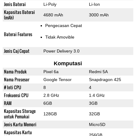
Jenis Baterai
Li-Poly
Li-Ion
Kapasitas Baterai
4680 mAh
3000 mAh
(mAh)
Pengecasan Cepat
Baterai Features
Tidak Amovible
Jenis Caj Cepat
Power Delivery 3.0
Komputasi
Nama Produk
Pixel 6a
Redmi 5A
Nama Prosesor
Google Tensor
Snapdragon 425
# Inti CPU
8
4
Frekuensi CPU
2.8 GHz
1.4 GHz
RAM
6GB
3GB
Kapasitas Storage
128GB
32GB
untuk Pemakai
Jenis Kartu Memori
MicroSD
Kapasitas Kartu
256GB