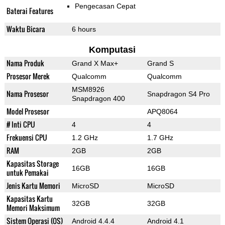
Pengecasan Cepat
Baterai Features
Waktu Bicara
6 hours
Komputasi
Nama Produk
Grand X Max+
Grand S
Prosesor Merek
Qualcomm
Qualcomm
MSM8926
Nama Prosesor
Snapdragon S4 Pro
Snapdragon 400
Model Prosesor
APQ8064
# Inti CPU
4
4
Frekuensi CPU
1.2 GHz
1.7 GHz
RAM
2GB
2GB
Kapasitas Storage
16GB
16GB
untuk Pemakai
Jenis Kartu Memori
MicroSD
MicroSD
Kapasitas Kartu
32GB
32GB
Memori Maksimum
Sistem Operasi (OS)
Android 4.4.4
Android 4.1