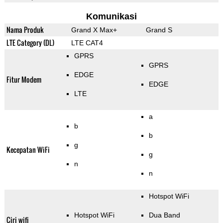
Komunikasi
Nama Produk
Grand X Max+
Grand S
LTE Category (DL)
LTE CAT4
GPRS
GPRS
EDGE
Fitur Modem
EDGE
LTE
a
b
b
g
Kecepatan WiFi
g
n
n
Hotspot WiFi
Hotspot WiFi
Dua Band
Ciri wifi