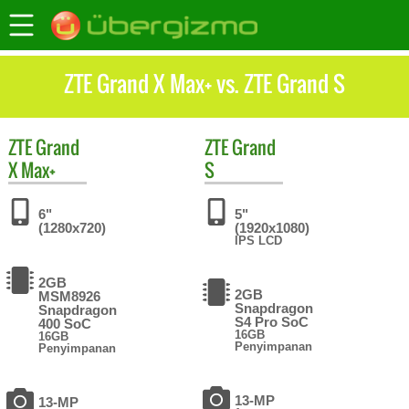
ZTE Grand X Max+ vs. ZTE Grand S
ZTE
Grand
ZTE
Grand
X Max+
S
6"
5"
(1280x720)
(1920x1080)
IPS LCD
2GB
2GB
MSM8926
Snapdragon
Snapdragon
S4 Pro SoC
400 SoC
16GB
16GB
Penyimpanan
Penyimpanan
13-MP
13-MP