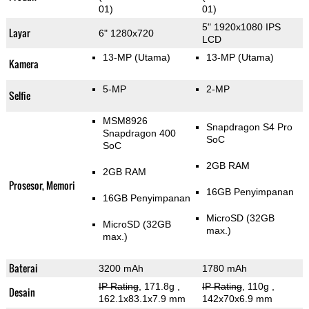
01)
01)
5" 1920x1080 IPS
Layar
6" 1280x720
LCD
13-MP
(Utama)
13-MP
(Utama)
Kamera
5-MP
2-MP
Selfie
MSM8926
Snapdragon S4 Pro
Snapdragon 400
SoC
SoC
2GB RAM
2GB RAM
Prosesor, Memori
16GB Penyimpanan
16GB Penyimpanan
MicroSD (32GB
MicroSD (32GB
max.)
max.)
Baterai
3200 mAh
1780 mAh
IP Rating
, 171.8g
,
IP Rating
, 110g
,
Desain
162.1x83.1x7.9 mm
142x70x6.9 mm