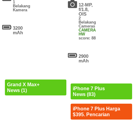
1
12-MP,
Belakang
f/1.8,
Kamera
OIS
2
Belakang
Cameras
3200
CAMERA
mAh
HW
score: 88
2900
mAh
Grand X Max+
iPhone 7 Plus
News (1)
News (83)
iPhone 7 Plus Harga
$395. Pencarian