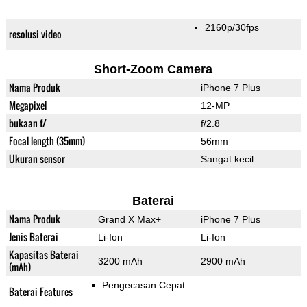
2160p/30fps
resolusi video
Short-Zoom Camera
Nama Produk
iPhone 7 Plus
Megapixel
12-MP
bukaan f/
f/2.8
Focal length (35mm)
56mm
Ukuran sensor
Sangat kecil
Baterai
Nama Produk
Grand X Max+
iPhone 7 Plus
Jenis Baterai
Li-Ion
Li-Ion
Kapasitas Baterai
3200 mAh
2900 mAh
(mAh)
Pengecasan Cepat
Baterai Features