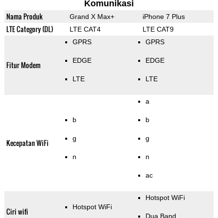
Komunikasi
Nama Produk
Grand X Max+
iPhone 7 Plus
LTE Category (DL)
LTE CAT4
LTE CAT9
GPRS
GPRS
EDGE
EDGE
Fitur Modem
LTE
LTE
a
b
b
g
g
Kecepatan WiFi
n
n
ac
Hotspot WiFi
Hotspot WiFi
Ciri wifi
Dua Band