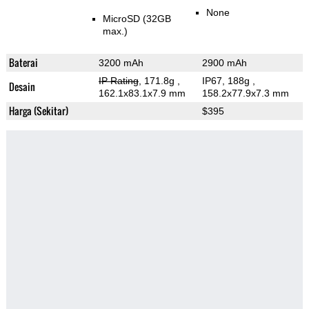
None
MicroSD (32GB
max.)
Baterai
3200 mAh
2900 mAh
IP Rating
, 171.8g
,
IP67, 188g
,
Desain
162.1x83.1x7.9 mm
158.2x77.9x7.3 mm
Harga (Sekitar)
$395