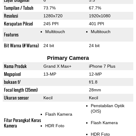
6"
5.5"
Tampilan / Tubuh
73.7%
67.7%
Resolusi
1280x720
1920x1080
Kerapatan Piksel
245 PPI
401 PPI
Multitouch
Multitouch
Features
Bit Warna (# Warna)
24 bit
24 bit
Primary Camera
Nama Produk
Grand X Max+
iPhone 7 Plus
Megapixel
13-MP
12-MP
bukaan f/
f/1.8
Focal length (35mm)
28mm
Ukuran sensor
Kecil
Kecil
Penstabilan Optik
(OIS)
Flash Kamera
Fitur Perangkat Keras
Flash Kamera
Kamera
HDR Foto
HDR Foto