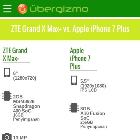
ZTE Grand X Max+ vs. Apple iPhone 7 Plus
ZTE
Grand
Apple
X Max+
iPhone 7
Plus
6"
(1280x720)
5.5"
(1920x1080)
IPS LCD
2GB
MSM8926
Snapdragon
3GB
400 SoC
A10 Fusion
16GB
SoC
Penyimpanan
256GB
Penyimpanan
13-MP