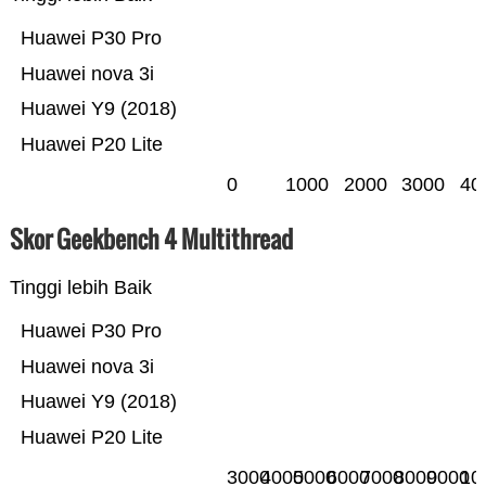
Huawei P30 Pro
Huawei nova 3i
Huawei Y9 (2018)
Huawei P20 Lite
0
1000
2000
3000
40
Skor Geekbench 4 Multithread
Tinggi lebih Baik
Huawei P30 Pro
Huawei nova 3i
Huawei Y9 (2018)
Huawei P20 Lite
3000
4000
5000
6000
7000
8000
9000
10