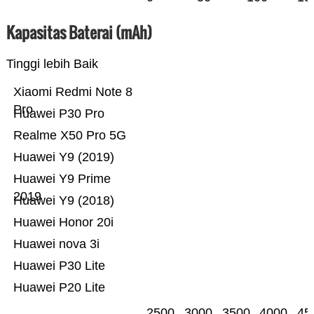
Kapasitas Baterai (mAh)
Tinggi lebih Baik
Xiaomi Redmi Note 8
Pro
Huawei P30 Pro
Realme X50 Pro 5G
Huawei Y9 (2019)
Huawei Y9 Prime
2019
Huawei Y9 (2018)
Huawei Honor 20i
Huawei nova 3i
Huawei P30 Lite
Huawei P20 Lite
2500
3000
3500
4000
45