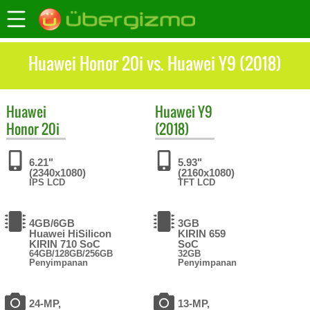
Huawei Honor 20i vs. Huawei Y9 (2018)
Huawei
Huawei
Y9
Honor 20i
(2018)
6.21"
5.93"
(2340x1080)
(2160x1080)
IPS LCD
TFT LCD
4GB/6GB
3GB
Huawei HiSilicon
KIRIN 659
KIRIN 710 SoC
SoC
64GB/128GB/256GB
32GB
Penyimpanan
Penyimpanan
24-MP,
13-MP,