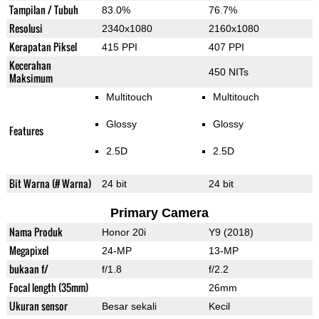
Tampilan / Tubuh
83.0%
76.7%
Resolusi
2340x1080
2160x1080
Kerapatan Piksel
415 PPI
407 PPI
Kecerahan
450 NITs
Maksimum
Multitouch
Multitouch
Glossy
Glossy
Features
2.5D
2.5D
Bit Warna (# Warna)
24 bit
24 bit
Primary Camera
Nama Produk
Honor 20i
Y9 (2018)
Megapixel
24-MP
13-MP
bukaan f/
f/1.8
f/2.2
Focal length (35mm)
26mm
Ukuran sensor
Besar sekali
Kecil