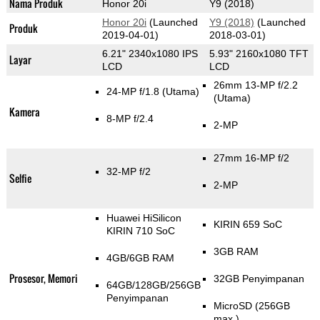
Nama Produk
Honor 20i
Y9 (2018)
Honor 20i
(Launched
Y9 (2018)
(Launched
Produk
2019-04-01)
2018-03-01)
6.21" 2340x1080 IPS
5.93" 2160x1080 TFT
Layar
LCD
LCD
26mm 13-MP f/2.2
24-MP f/1.8
(Utama)
(Utama)
Kamera
8-MP f/2.4
2-MP
27mm 16-MP f/2
32-MP f/2
Selfie
2-MP
Huawei HiSilicon
KIRIN 659 SoC
KIRIN 710 SoC
3GB RAM
4GB/6GB RAM
Prosesor, Memori
32GB Penyimpanan
64GB/128GB/256GB
Penyimpanan
MicroSD (256GB
max.)