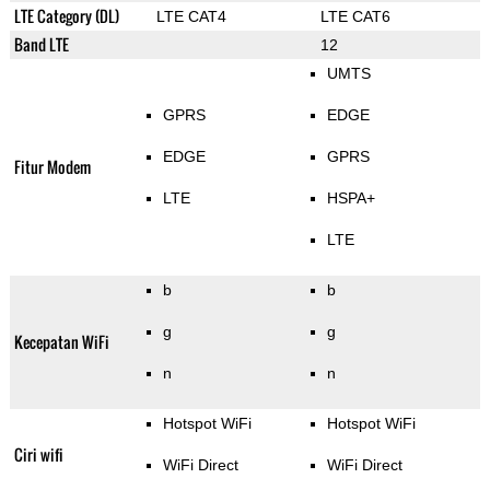
LTE Category (DL)
LTE CAT4
LTE CAT6
Band LTE
12
UMTS
GPRS
EDGE
EDGE
GPRS
Fitur Modem
LTE
HSPA+
LTE
b
b
g
g
Kecepatan WiFi
n
n
Hotspot WiFi
Hotspot WiFi
Ciri wifi
WiFi Direct
WiFi Direct