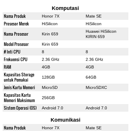
Komputasi
Nama Produk
Honor 7X
Mate SE
Prosesor Merek
HiSilicon
HiSilicon
Huawei HiSilicon
Nama Prosesor
Kirin 659
KIRIN 659
Model Prosesor
Kirin 659
# Inti CPU
8
8
Frekuensi CPU
2.36 GHz
2.36 GHz
RAM
4GB
4GB
Kapasitas Storage
128GB
64GB
untuk Pemakai
Jenis Kartu Memori
MicroSD
MicroSDXC
Kapasitas Kartu
256GB
Memori Maksimum
Sistem Operasi (OS)
Android 7.0
Android 7.0
Komunikasi
Nama Produk
Honor 7X
Mate SE