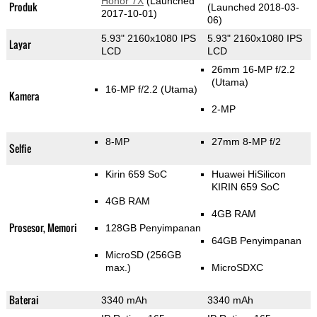
Honor 7X
(Launched
Produk
(Launched 2018-03-
2017-10-01)
06)
5.93" 2160x1080 IPS
5.93" 2160x1080 IPS
Layar
LCD
LCD
26mm 16-MP f/2.2
(Utama)
16-MP f/2.2
(Utama)
Kamera
2-MP
8-MP
27mm 8-MP f/2
Selfie
Kirin 659 SoC
Huawei HiSilicon
KIRIN 659 SoC
4GB RAM
4GB RAM
Prosesor, Memori
128GB Penyimpanan
64GB Penyimpanan
MicroSD (256GB
max.)
MicroSDXC
Baterai
3340 mAh
3340 mAh