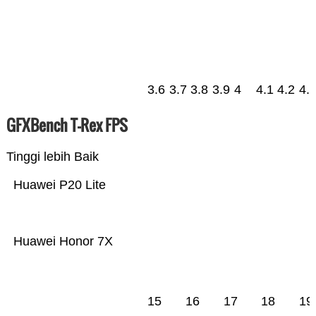
3.6
3.7
3.8
3.9
4
4.1
4.2
4.
GFXBench T-Rex FPS
Tinggi lebih Baik
Huawei P20 Lite
Huawei Honor 7X
15
16
17
18
19