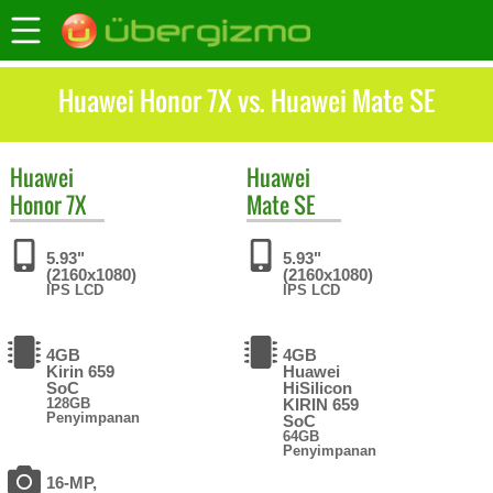
Huawei Honor 7X vs. Huawei Mate SE
Huawei
Huawei
Honor 7X
Mate SE
5.93"
5.93"
(2160x1080)
(2160x1080)
IPS LCD
IPS LCD
4GB
4GB
Kirin 659
Huawei
SoC
HiSilicon
128GB
KIRIN 659
Penyimpanan
SoC
64GB
Penyimpanan
16-MP,