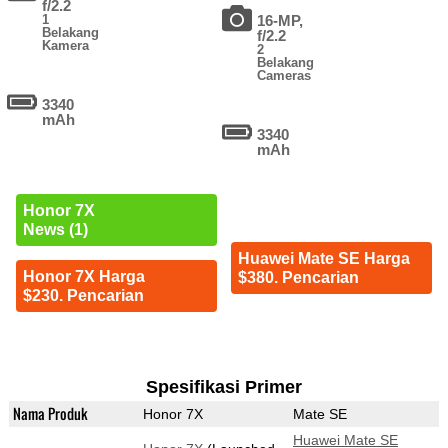
f/2.2
1
16-MP,
Belakang
f/2.2
Kamera
2
Belakang
Cameras
3340
mAh
3340
mAh
Honor 7X
News (1)
Huawei Mate SE Harga
Honor 7X Harga
$380. Pencarian
$230. Pencarian
Spesifikasi Primer
Nama Produk
Honor 7X
Mate SE
Huawei Mate SE