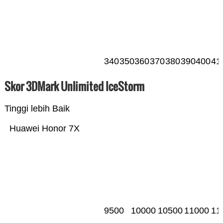
340
350
360
370
380
390
400
41
Skor 3DMark Unlimited IceStorm
Tinggi lebih Baik
Huawei Honor 7X
9500
10000
10500
11000
11