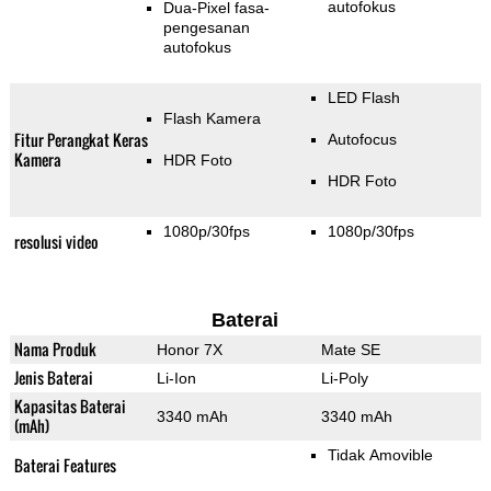
autofokus
Dua-Pixel fasa-
pengesanan
autofokus
LED Flash
Flash Kamera
Fitur Perangkat Keras
Autofocus
Kamera
HDR Foto
HDR Foto
1080p/30fps
1080p/30fps
resolusi video
Baterai
Nama Produk
Honor 7X
Mate SE
Jenis Baterai
Li-Ion
Li-Poly
Kapasitas Baterai
3340 mAh
3340 mAh
(mAh)
Tidak Amovible
Baterai Features