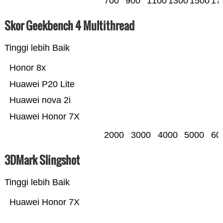
700
900
1100
1300
1500
17
Skor Geekbench 4 Multithread
Tinggi lebih Baik
Honor 8x
Huawei P20 Lite
Huawei nova 2i
Huawei Honor 7X
2000
3000
4000
5000
60
3DMark Slingshot
Tinggi lebih Baik
Huawei Honor 7X