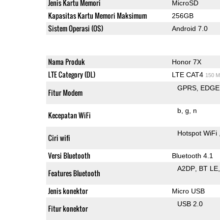
Jenis Kartu Memori
MicroSD
Kapasitas Kartu Memori Maksimum
256GB
Sistem Operasi (OS)
Android 7.0
Nama Produk
Honor 7X
LTE Category (DL)
LTE CAT4
150 M
GPRS
EDGE
Fitur Modem
b
g
n
Kecepatan WiFi
Hotspot WiFi
Ciri wifi
Versi Bluetooth
Bluetooth 4.1
A2DP
BT LE
Features Bluetooth
Jenis konektor
Micro USB
USB 2.0
Fitur konektor