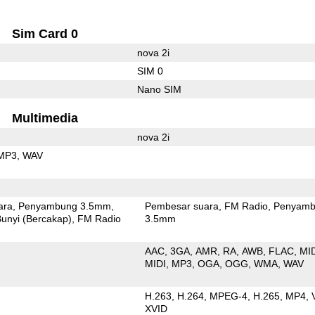
Sim Card 0
nova 2i
SIM 0
Nano SIM
Multimedia
nova 2i
MP3
WAV
ara
Penyambung 3.5mm
Pembesar suara
FM Radio
Penyamb
unyi (Bercakap)
FM Radio
3.5mm
AAC
3GA
AMR
RA
AWB
FLAC
MI
MIDI
MP3
OGA
OGG
WMA
WAV
H.263
H.264
MPEG-4
H.265
MP4
XVID