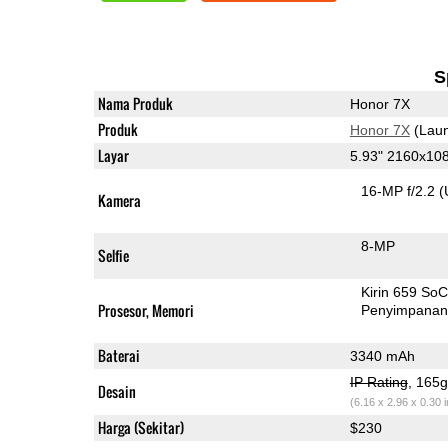
S
Nama Produk
Honor 7X
Produk
Honor 7X
(Laun
Layar
5.93" 2160x10
16-MP f/2.2
(
Kamera
8-MP
Selfie
Kirin 659 So
Prosesor, Memori
Penyimpana
Baterai
3340 mAh
IP Rating
, 165
Desain
(6.16 x 2.96 x 0.30 
Harga (Sekitar)
$230