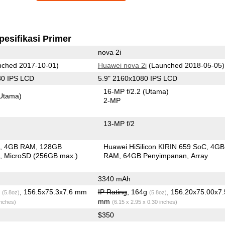
pesifikasi Primer
nova 2i
ched 2017-10-01)
Huawei nova 2i
(Launched 2018-05-05)
80 IPS LCD
5.9" 2160x1080 IPS LCD
16-MP f/2.2
(Utama)
Utama)
2-MP
13-MP f/2
C
4GB RAM
128GB
Huawei HiSilicon KIRIN 659 SoC
4GB
n
MicroSD (256GB max.)
RAM
64GB Penyimpanan
Array
3340 mAh
g
, 156.5x75.3x7.6 mm
IP Rating
, 164g
, 156.20x75.00x7
(5.8oz)
(5.8oz)
mm
inches)
(6.15 x 2.95 x 0.30 inches)
$350