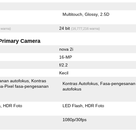
Multitouch
Glossy
2.5D
24 bit
 warna)
(16,777,216 warna)
Primary Camera
nova 2i
16-MP
f/2.2
Kecil
anan autofokus
Kontras
Kontras Autofokus
Fasa-pengesanan
xel fasa-pengesanan
autofokus
a
HDR Foto
LED Flash
HDR Foto
1080p/30fps