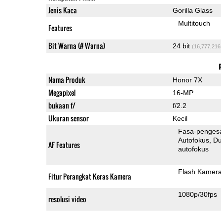
Jenis Kaca
Gorilla Glass
Multitouch
Features
Bit Warna (# Warna)
24 bit
(16,777,216
Nama Produk
Honor 7X
Megapixel
16-MP
bukaan f/
f/2.2
Ukuran sensor
Kecil
Fasa-penges
Autofokus
Dua-Pi
AF Features
autofokus
Flash Kamer
Fitur Perangkat Keras Kamera
1080p/30fps
resolusi video