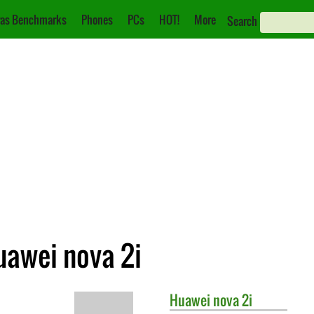
as Benchmarks
Phones
PCs
HOT!
More
Search
uawei nova 2i
Huawei
nova 2i