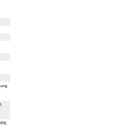
ung
D
VP8