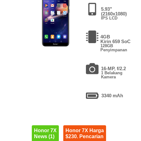
5.93"
(2160x1080)
IPS LCD
4GB
Kirin 659 SoC
128GB
Penyimpanan
16-MP, f/2.2
1 Belakang
Kamera
3340 mAh
Honor 7X
Honor 7X Harga
News (1)
$230. Pencarian