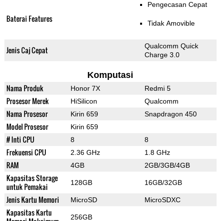
Pengecasan Cepat
Baterai Features
Tidak Amovible
Qualcomm Quick
Jenis Caj Cepat
Charge 3.0
Komputasi
Nama Produk
Honor 7X
Redmi 5
Prosesor Merek
HiSilicon
Qualcomm
Nama Prosesor
Kirin 659
Snapdragon 450
Model Prosesor
Kirin 659
# Inti CPU
8
8
Frekuensi CPU
2.36 GHz
1.8 GHz
RAM
4GB
2GB/3GB/4GB
Kapasitas Storage
128GB
16GB/32GB
untuk Pemakai
Jenis Kartu Memori
MicroSD
MicroSDXC
Kapasitas Kartu
256GB