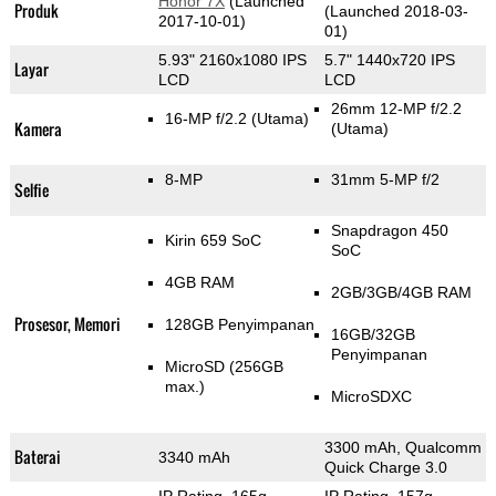
Honor 7X
(Launched
Produk
(Launched 2018-03-
2017-10-01)
01)
5.93" 2160x1080 IPS
5.7" 1440x720 IPS
Layar
LCD
LCD
26mm 12-MP f/2.2
16-MP f/2.2
(Utama)
Kamera
(Utama)
8-MP
31mm 5-MP f/2
Selfie
Snapdragon 450
Kirin 659 SoC
SoC
4GB RAM
2GB/3GB/4GB RAM
Prosesor, Memori
128GB Penyimpanan
16GB/32GB
Penyimpanan
MicroSD (256GB
max.)
MicroSDXC
3300 mAh, Qualcomm
Baterai
3340 mAh
Quick Charge 3.0