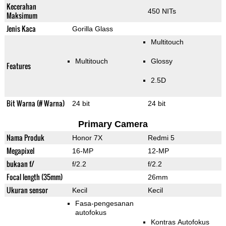
Kecerahan
450 NITs
Maksimum
Jenis Kaca
Gorilla Glass
Multitouch
Multitouch
Glossy
Features
2.5D
Bit Warna (# Warna)
24 bit
24 bit
Primary Camera
Nama Produk
Honor 7X
Redmi 5
Megapixel
16-MP
12-MP
bukaan f/
f/2.2
f/2.2
Focal length (35mm)
26mm
Ukuran sensor
Kecil
Kecil
Fasa-pengesanan
autofokus
Kontras Autofokus