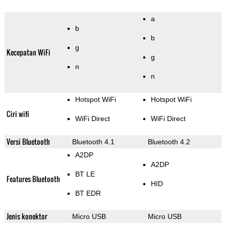
a
b
b
g
Kecepatan WiFi
g
n
n
Hotspot WiFi
Hotspot WiFi
Ciri wifi
WiFi Direct
WiFi Direct
Versi Bluetooth
Bluetooth 4.1
Bluetooth 4.2
A2DP
A2DP
BT LE
Features Bluetooth
HID
BT EDR
Jenis konektor
Micro USB
Micro USB