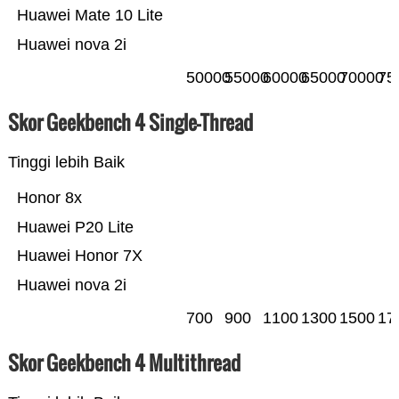
Huawei Mate 10 Lite
Huawei nova 2i
50000
55000
60000
65000
70000
75
Skor Geekbench 4 Single-Thread
Tinggi lebih Baik
Honor 8x
Huawei P20 Lite
Huawei Honor 7X
Huawei nova 2i
700
900
1100
1300
1500
17
Skor Geekbench 4 Multithread