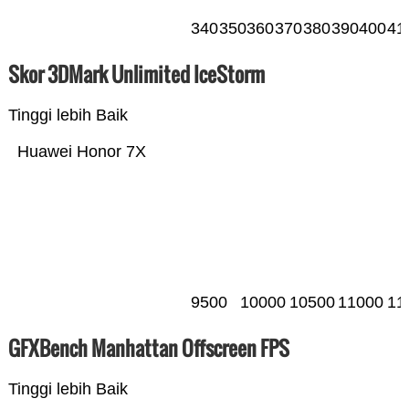
340
350
360
370
380
390
400
41
Skor 3DMark Unlimited IceStorm
Tinggi lebih Baik
Huawei Honor 7X
9500
10000
10500
11000
11
GFXBench Manhattan Offscreen FPS
Tinggi lebih Baik