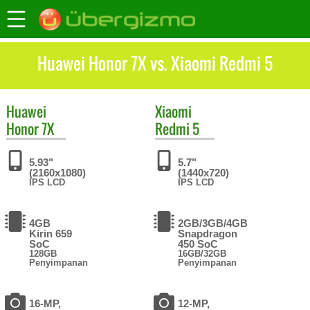
Huawei Honor 7X vs. Xiaomi Redmi 5
Huawei
Xiaomi
Honor 7X
Redmi 5
5.93"
5.7"
(2160x1080)
(1440x720)
IPS LCD
IPS LCD
4GB
2GB/3GB/4GB
Kirin 659
Snapdragon
SoC
450 SoC
128GB
16GB/32GB
Penyimpanan
Penyimpanan
16-MP,
12-MP,