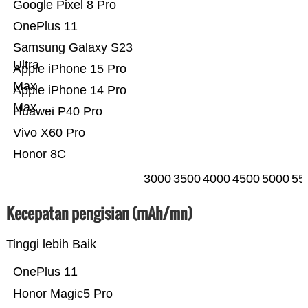
Google Pixel 8 Pro
OnePlus 11
Samsung Galaxy S23
Ultra
Apple iPhone 15 Pro
Max
Apple iPhone 14 Pro
Max
Huawei P40 Pro
Vivo X60 Pro
Honor 8C
3000
3500
4000
4500
5000
55
Kecepatan pengisian (mAh/mn)
Tinggi lebih Baik
OnePlus 11
Honor Magic5 Pro