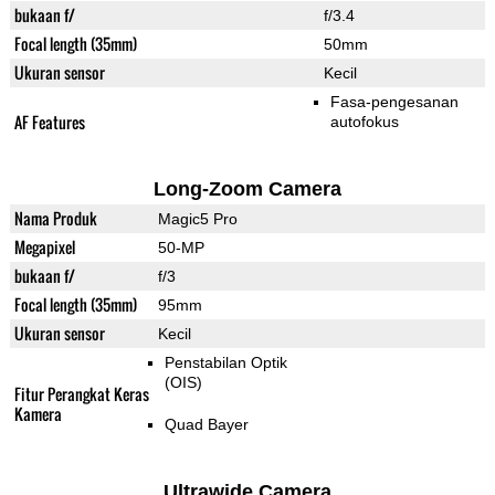
bukaan f/
f/3.4
Focal length (35mm)
50mm
Ukuran sensor
Kecil
Fasa-pengesanan
AF Features
autofokus
Long-Zoom Camera
Nama Produk
Magic5 Pro
Megapixel
50-MP
bukaan f/
f/3
Focal length (35mm)
95mm
Ukuran sensor
Kecil
Penstabilan Optik
(OIS)
Fitur Perangkat Keras
Kamera
Quad Bayer
Ultrawide Camera