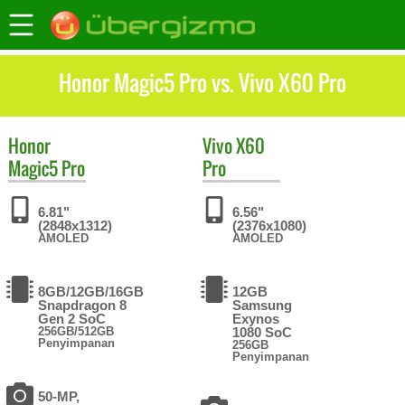
Honor Magic5 Pro vs. Vivo X60 Pro
Honor
Vivo
X60
Magic5 Pro
Pro
6.81"
6.56"
(2848x1312)
(2376x1080)
AMOLED
AMOLED
8GB/12GB/16GB
12GB
Snapdragon 8
Samsung
Gen 2 SoC
Exynos
256GB/512GB
1080 SoC
Penyimpanan
256GB
Penyimpanan
50-MP,