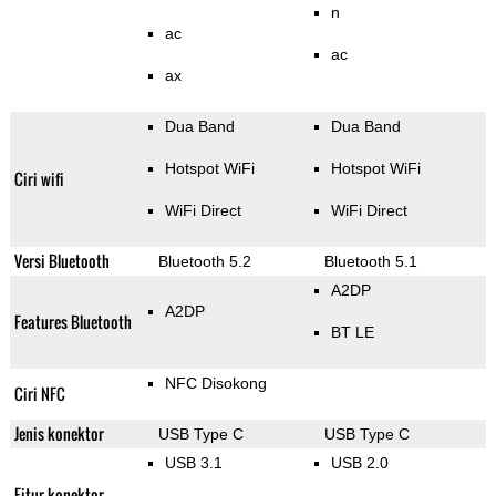
n
ac
ac
ax
Dua Band
Dua Band
Hotspot WiFi
Hotspot WiFi
Ciri wifi
WiFi Direct
WiFi Direct
Versi Bluetooth
Bluetooth 5.2
Bluetooth 5.1
A2DP
A2DP
Features Bluetooth
BT LE
NFC Disokong
Ciri NFC
Jenis konektor
USB Type C
USB Type C
USB 3.1
USB 2.0
Fitur konektor