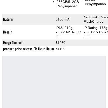
256GB/512GB
Penyimpanan
Penyimpanan
4200 mAh, Vivo
Baterai
5100 mAh
FlashCharge
IP68, 219g
,
IP Rating
, 178
Desain
76.7x162.9x8.77
75.01x159.63x7
mm
mm
Harga (Launch)
$1260
product_price_release_FR_Üeur_Ünum
€1199