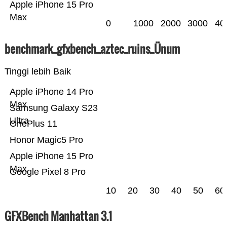
Apple iPhone 15 Pro
Max
0
1000
2000
3000
40
benchmark_gfxbench_aztec_ruins_Ünum
Tinggi lebih Baik
Apple iPhone 14 Pro
Max
Samsung Galaxy S23
Ultra
OnePlus 11
Honor Magic5 Pro
Apple iPhone 15 Pro
Max
Google Pixel 8 Pro
10
20
30
40
50
60
GFXBench Manhattan 3.1