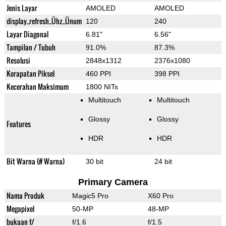
Jenis Layar
AMOLED
AMOLED
display_refresh_Ühz_Ünum
120
240
Layar Diagonal
6.81"
6.56"
Tampilan / Tubuh
91.0%
87.3%
Resolusi
2848x1312
2376x1080
Kerapatan Piksel
460 PPI
398 PPI
Kecerahan Maksimum
1800 NITs
Multitouch
Multitouch
Glossy
Glossy
Features
HDR
HDR
Bit Warna (# Warna)
30 bit
24 bit
Primary Camera
Nama Produk
Magic5 Pro
X60 Pro
Megapixel
50-MP
48-MP
bukaan f/
f/1.6
f/1.5