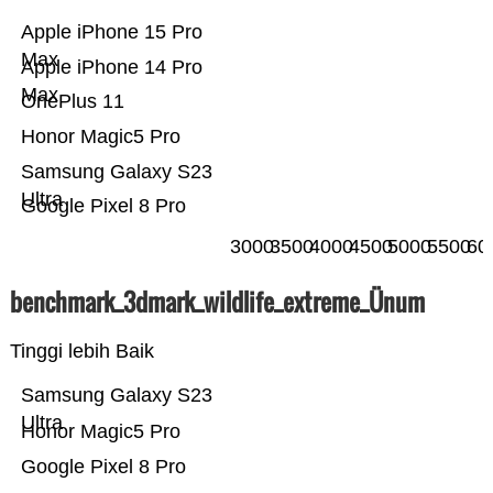
Apple iPhone 15 Pro
Max
Apple iPhone 14 Pro
Max
OnePlus 11
Honor Magic5 Pro
Samsung Galaxy S23
Ultra
Google Pixel 8 Pro
3000
3500
4000
4500
5000
5500
60
benchmark_3dmark_wildlife_extreme_Ünum
Tinggi lebih Baik
Samsung Galaxy S23
Ultra
Honor Magic5 Pro
Google Pixel 8 Pro