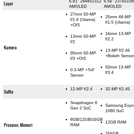
6.81" 2848x1312
6.56" 2376x108
Layar
AMOLED
AMOLED
27mm 50-MP
25mm 48-MP
f/1.6
(Utama)
f/1.5
(Utama)
+OIS
16mm 13-MP
13mm 50-MP
f/2.2
f/2
Kamera
13-MP f/2.46
95mm 50-MP
+Bokeh Senso
f/3 +OIS
50mm 13-MP
0.3-MP
+ToF
f/3.4
Sensor
12-MP f/2.4
32-MP f/2.45
Selfie
Snapdragon 8
Samsung Exyn
Gen 2 SoC
1080 SoC
8GB/12GB/16GB
12GB RAM
Prosesor, Memori
RAM
256GB