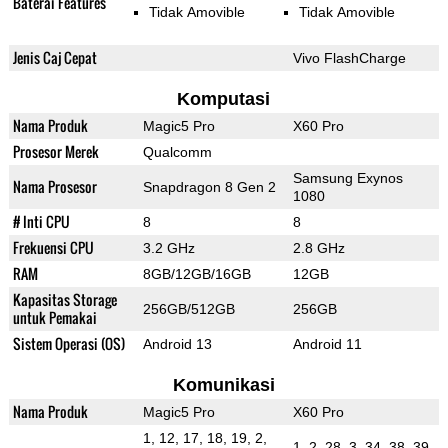
Baterai Features
Tidak Amovible
Tidak Amovible
Jenis Caj Cepat
Vivo FlashCharge
Komputasi
Nama Produk
Magic5 Pro
X60 Pro
Prosesor Merek
Qualcomm
Samsung Exynos
Nama Prosesor
Snapdragon 8 Gen 2
1080
# Inti CPU
8
8
Frekuensi CPU
3.2 GHz
2.8 GHz
RAM
8GB/12GB/16GB
12GB
Kapasitas Storage
256GB/512GB
256GB
untuk Pemakai
Sistem Operasi (OS)
Android 13
Android 11
Komunikasi
Nama Produk
Magic5 Pro
X60 Pro
1, 12, 17, 18, 19, 2,
1, 2, 28, 3, 34, 38, 39,