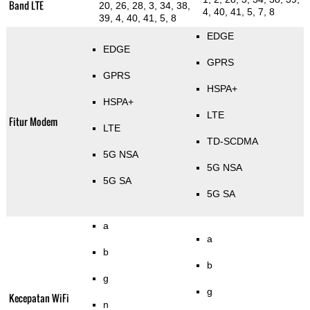
Band LTE
20, 26, 28, 3, 34, 38,
4, 40, 41, 5, 7, 8
39, 4, 40, 41, 5, 8
EDGE
EDGE
GPRS
GPRS
HSPA+
HSPA+
LTE
Fitur Modem
LTE
TD-SCDMA
5G NSA
5G NSA
5G SA
5G SA
a
a
b
b
g
g
Kecepatan WiFi
n