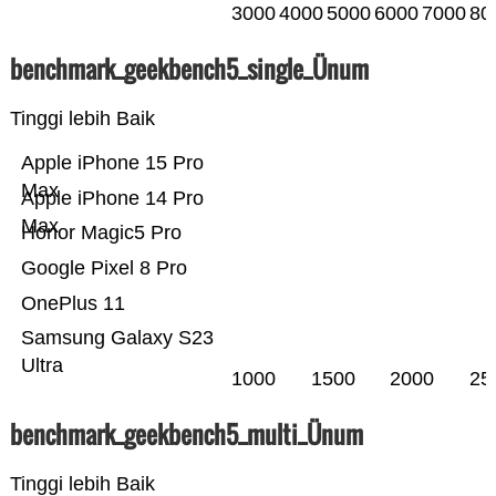
3000
4000
5000
6000
7000
80
benchmark_geekbench5_single_Ünum
Tinggi lebih Baik
Apple iPhone 15 Pro
Max
Apple iPhone 14 Pro
Max
Honor Magic5 Pro
Google Pixel 8 Pro
OnePlus 11
Samsung Galaxy S23
Ultra
1000
1500
2000
25
benchmark_geekbench5_multi_Ünum
Tinggi lebih Baik