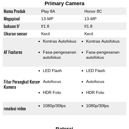
Primary Camera
Nama Produk
Play 8A
Honor 8C
Megapixel
13-MP
13-MP
bukaan f/
f/1.8
f/1.8
Ukuran sensor
Kecil
Kecil
Kontras Autofokus
Kontras Autofokus
AF Features
Fasa-pengesanan
Fasa-pengesanan
autofokus
autofokus
LED Flash
LED Flash
Fitur Perangkat Keras
Autofocus
Autofocus
Kamera
HDR Foto
HDR Foto
1080p/30fps
1080p/30fps
resolusi video