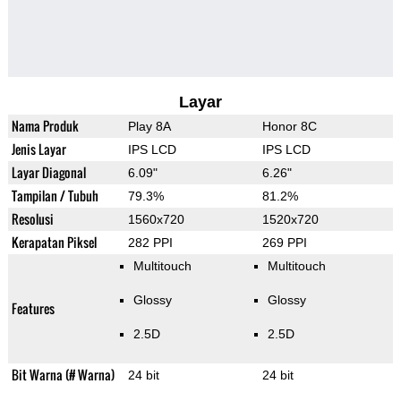
Layar
Nama Produk
Play 8A
Honor 8C
Jenis Layar
IPS LCD
IPS LCD
Layar Diagonal
6.09"
6.26"
Tampilan / Tubuh
79.3%
81.2%
Resolusi
1560x720
1520x720
Kerapatan Piksel
282 PPI
269 PPI
Multitouch
Multitouch
Glossy
Glossy
Features
2.5D
2.5D
Bit Warna (# Warna)
24 bit
24 bit