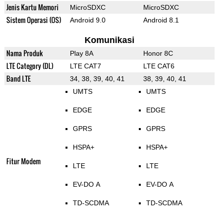
Jenis Kartu Memori
MicroSDXC
MicroSDXC
Sistem Operasi (OS)
Android 9.0
Android 8.1
Komunikasi
Nama Produk
Play 8A
Honor 8C
LTE Category (DL)
LTE CAT7
LTE CAT6
Band LTE
34, 38, 39, 40, 41
38, 39, 40, 41
UMTS
UMTS
EDGE
EDGE
GPRS
GPRS
HSPA+
HSPA+
Fitur Modem
LTE
LTE
EV-DO A
EV-DO A
TD-SCDMA
TD-SCDMA