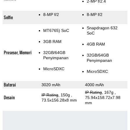
2-MP f/2.4
8-MP f/2
8-MP f/2
Selfie
Snapdragon 632
MT6765) SoC
SoC
3GB RAM
4GB RAM
Prosesor, Memori
32GB/64GB
32GB/64GB
Penyimpanan
Penyimpanan
MicroSDXC
MicroSDXC
Baterai
3020 mAh
4000 mAh
IP Rating
, 167g
,
IP Rating
, 150g
,
Desain
75.94x158.72x7.98
73.5x156.28x8 mm
mm