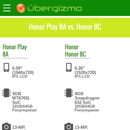
Honor Play 8A vs. Honor 8C
Honor
Play
Honor
8A
Honor 8C
6.09"
6.26"
(1560x720)
(1520x720)
IPS LCD
IPS LCD
3GB
4GB
MT6765)
Snapdragon
SoC
632 SoC
32GB/64GB
32GB/64GB
Penyimpanan
Penyimpanan
13-MP,
13-MP,