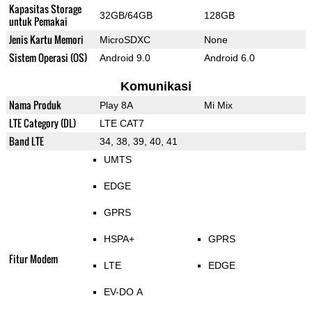
Kapasitas Storage
32GB/64GB
128GB
untuk Pemakai
Jenis Kartu Memori
MicroSDXC
None
Sistem Operasi (OS)
Android 9.0
Android 6.0
Komunikasi
Nama Produk
Play 8A
Mi Mix
LTE Category (DL)
LTE CAT7
Band LTE
34, 38, 39, 40, 41
UMTS
EDGE
GPRS
HSPA+
GPRS
Fitur Modem
LTE
EDGE
EV-DO A