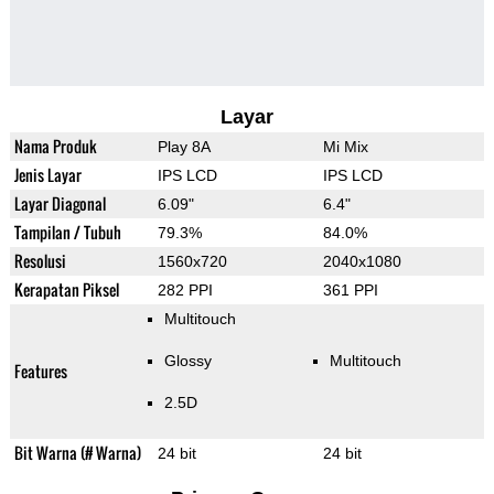
Layar
Nama Produk
Play 8A
Mi Mix
Jenis Layar
IPS LCD
IPS LCD
Layar Diagonal
6.09"
6.4"
Tampilan / Tubuh
79.3%
84.0%
Resolusi
1560x720
2040x1080
Kerapatan Piksel
282 PPI
361 PPI
Multitouch
Glossy
Multitouch
Features
2.5D
Bit Warna (# Warna)
24 bit
24 bit