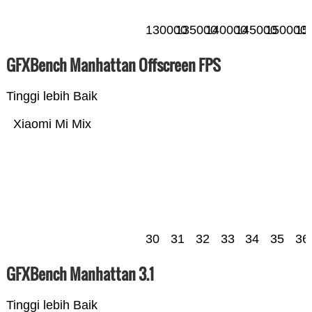
130000
135000
140000
145000
150000
15
GFXBench Manhattan Offscreen FPS
Tinggi lebih Baik
Xiaomi Mi Mix
30
31
32
33
34
35
36
GFXBench Manhattan 3.1
Tinggi lebih Baik