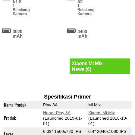
f/1.8
f/2
1
1
Belakang
Belakang
Kamera
Kamera
3020
4400
mAh
mAh
Xiaomi Mi Mix
News (6)
Spesifikasi Primer
Nama Produk
Play 8A
Mi Mix
Honor Play 8A
Xiaomi Mi Mix
Produk
(Launched 2019-01-
(Launched 2016-10-
01)
01)
6.09" 1560x720 IPS
6.4" 2040x1080 IPS
Layar