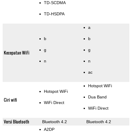
TD-SCDMA
TD-HSDPA
a
b
b
g
g
Kecepatan WiFi
n
n
ac
Hotspot WiFi
Hotspot WiFi
Dua Band
Ciri wifi
WiFi Direct
WiFi Direct
Versi Bluetooth
Bluetooth 4.2
Bluetooth 4.2
A2DP