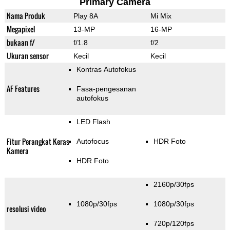
Primary Camera
Nama Produk
Play 8A
Mi Mix
Megapixel
13-MP
16-MP
bukaan f/
f/1.8
f/2
Ukuran sensor
Kecil
Kecil
Kontras Autofokus
AF Features
Fasa-pengesanan
autofokus
LED Flash
Fitur Perangkat Keras
Autofocus
HDR Foto
Kamera
HDR Foto
2160p/30fps
1080p/30fps
1080p/30fps
resolusi video
720p/120fps