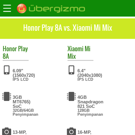
Honor Play 8A vs. Xiaomi Mi Mix
Honor
Play
Xiaomi
Mi
8A
Mix
6.09"
6.4"
(1560x720)
(2040x1080)
IPS LCD
IPS LCD
3GB
4GB
MT6765)
Snapdragon
SoC
821 SoC
32GB/64GB
128GB
Penyimpanan
Penyimpanan
13-MP,
16-MP,