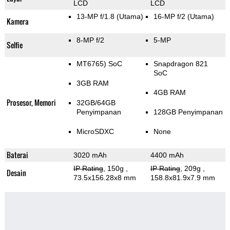
LCD
LCD
13-MP f/1.8
(Utama)
16-MP f/2
(Utama)
Kamera
8-MP f/2
5-MP
Selfie
MT6765) SoC
Snapdragon 821
SoC
3GB RAM
4GB RAM
Prosesor, Memori
32GB/64GB
Penyimpanan
128GB Penyimpanan
MicroSDXC
None
Baterai
3020 mAh
4400 mAh
IP Rating
, 150g
,
IP Rating
, 209g
,
Desain
73.5x156.28x8 mm
158.8x81.9x7.9 mm