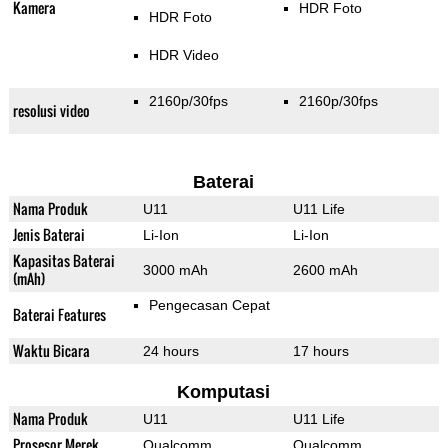
Kamera
HDR Foto
HDR Foto
HDR Video
2160p/30fps
2160p/30fps
resolusi video
Baterai
Nama Produk
U11
U11 Life
Jenis Baterai
Li-Ion
Li-Ion
Kapasitas Baterai
3000 mAh
2600 mAh
(mAh)
Pengecasan Cepat
Baterai Features
Waktu Bicara
24 hours
17 hours
Komputasi
Nama Produk
U11
U11 Life
Prosesor Merek
Qualcomm
Qualcomm