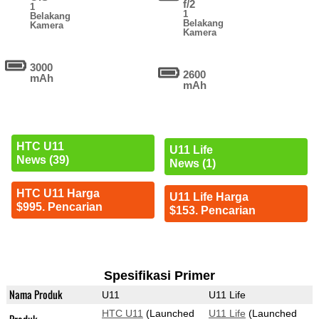
f/2
1
1
Belakang
Belakang
Kamera
Kamera
3000
2600
mAh
mAh
HTC U11
U11 Life
News (39)
News (1)
HTC U11 Harga
U11 Life Harga
$995. Pencarian
$153. Pencarian
Spesifikasi Primer
Nama Produk
U11
U11 Life
HTC U11
(Launched
U11 Life
(Launched