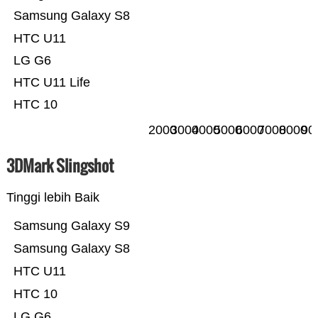
Samsung Galaxy S8
HTC U11
LG G6
HTC U11 Life
HTC 10
2000
3000
4000
5000
6000
7000
8000
90
3DMark Slingshot
Tinggi lebih Baik
Samsung Galaxy S9
Samsung Galaxy S8
HTC U11
HTC 10
LG G6