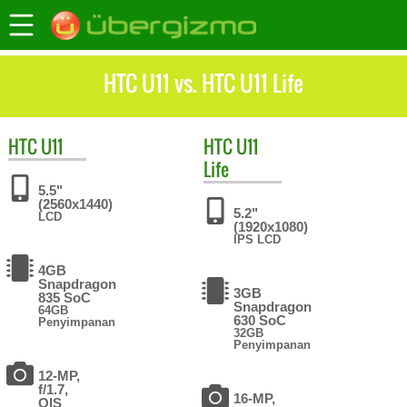
HTC U11 vs. HTC U11 Life
HTC
U11
HTC
U11
Life
5.5"
(2560x1440)
5.2"
LCD
(1920x1080)
IPS LCD
4GB
Snapdragon
3GB
835 SoC
Snapdragon
64GB
630 SoC
Penyimpanan
32GB
Penyimpanan
12-MP,
f/1.7,
16-MP,
OIS