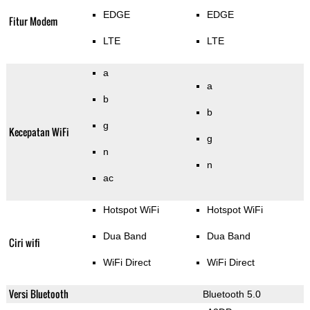
EDGE
EDGE
Fitur Modem
LTE
LTE
a
a
b
b
g
Kecepatan WiFi
g
n
n
ac
Hotspot WiFi
Hotspot WiFi
Dua Band
Dua Band
Ciri wifi
WiFi Direct
WiFi Direct
Versi Bluetooth
Bluetooth 5.0