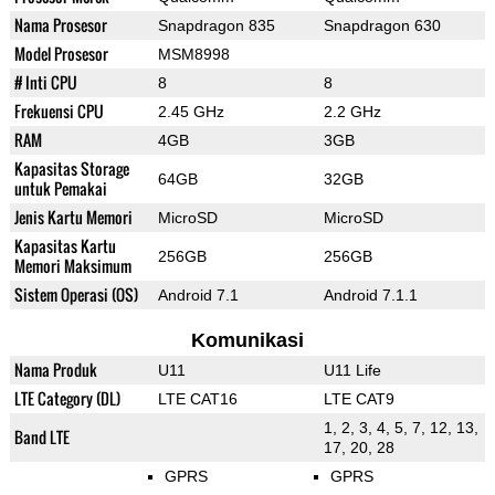
Nama Prosesor
Snapdragon 835
Snapdragon 630
Model Prosesor
MSM8998
# Inti CPU
8
8
Frekuensi CPU
2.45 GHz
2.2 GHz
RAM
4GB
3GB
Kapasitas Storage
64GB
32GB
untuk Pemakai
Jenis Kartu Memori
MicroSD
MicroSD
Kapasitas Kartu
256GB
256GB
Memori Maksimum
Sistem Operasi (OS)
Android 7.1
Android 7.1.1
Komunikasi
Nama Produk
U11
U11 Life
LTE Category (DL)
LTE CAT16
LTE CAT9
1, 2, 3, 4, 5, 7, 12, 13,
Band LTE
17, 20, 28
GPRS
GPRS