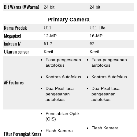
Bit Warna (# Warna)
24 bit
24 bit
Primary Camera
Nama Produk
U11
U11 Life
Megapixel
12-MP
16-MP
bukaan f/
f/1.7
f/2
Ukuran sensor
Kecil
Kecil
Fasa-pengesanan
Fasa-pengesanan
autofokus
autofokus
Kontras Autofokus
Kontras Autofokus
AF Features
Dua-Pixel fasa-
Dua-Pixel fasa-
pengesanan
pengesanan
autofokus
autofokus
Penstabilan Optik
(OIS)
Flash Kamera
Flash Kamera
Fitur Perangkat Keras