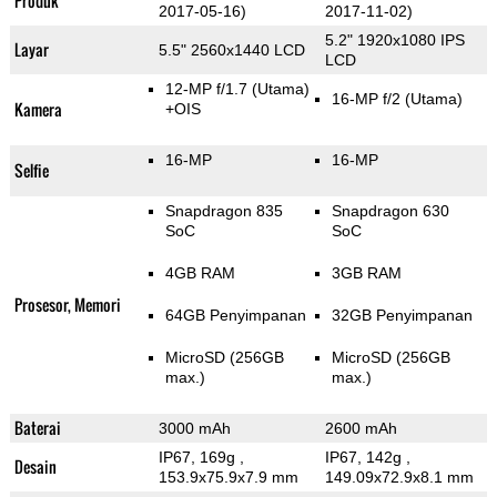
Produk
2017-05-16)
2017-11-02)
5.2" 1920x1080 IPS
Layar
5.5" 2560x1440 LCD
LCD
12-MP f/1.7
(Utama)
16-MP f/2
(Utama)
Kamera
+OIS
16-MP
16-MP
Selfie
Snapdragon 835
Snapdragon 630
SoC
SoC
4GB RAM
3GB RAM
Prosesor, Memori
64GB Penyimpanan
32GB Penyimpanan
MicroSD (256GB
MicroSD (256GB
max.)
max.)
Baterai
3000 mAh
2600 mAh
IP67, 169g
,
IP67, 142g
,
Desain
153.9x75.9x7.9 mm
149.09x72.9x8.1 mm