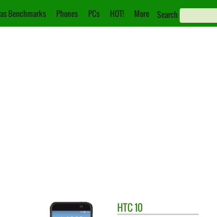
as Benchmarks
Phones
PCs
HOT!
More
Search
HTC
10