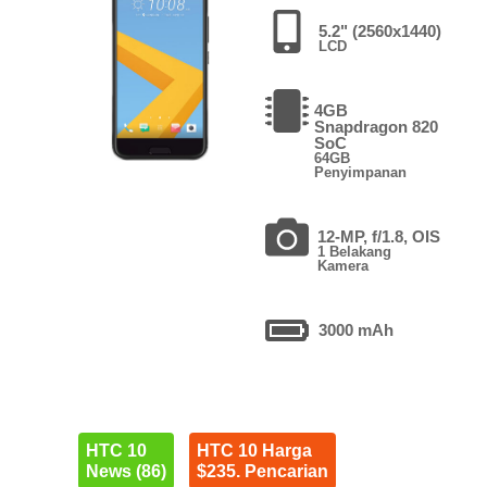
5.2" (2560x1440)
LCD
4GB
Snapdragon 820
SoC
64GB
Penyimpanan
12-MP, f/1.8, OIS
1 Belakang
Kamera
3000 mAh
HTC 10
HTC 10 Harga
News (86)
$235. Pencarian