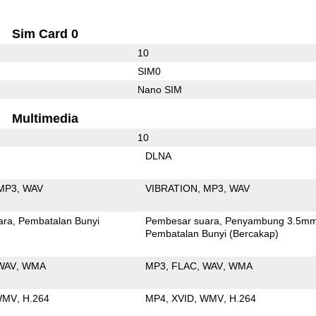
Sim Card 0
10
SIM0
Nano SIM
Multimedia
10
DLNA
MP3
WAV
VIBRATION
MP3
WAV
ara
Pembatalan Bunyi
Pembesar suara
Penyambung 3.5m
Pembatalan Bunyi (Bercakap)
WAV
WMA
MP3
FLAC
WAV
WMA
WMV
H.264
MP4
XVID
WMV
H.264