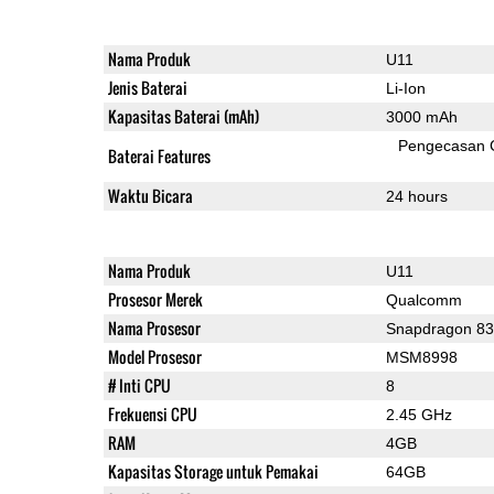
Nama Produk
U11
Jenis Baterai
Li-Ion
Kapasitas Baterai (mAh)
3000 mAh
Pengecasan 
Baterai Features
Waktu Bicara
24 hours
Nama Produk
U11
Prosesor Merek
Qualcomm
Nama Prosesor
Snapdragon 8
Model Prosesor
MSM8998
# Inti CPU
8
Frekuensi CPU
2.45 GHz
RAM
4GB
Kapasitas Storage untuk Pemakai
64GB