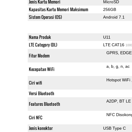
Jenis Kartu Memori
MicroSD
Kapasitas Kartu Memori Maksimum
256GB
Sistem Operasi (OS)
Android 7.1
Nama Produk
U11
LTE Category (DL)
LTE CAT16
100
GPRS
EDGE
Fitur Modem
a
b
g
n
ac
Kecepatan WiFi
Hotspot WiFi
Ciri wifi
Versi Bluetooth
A2DP
BT LE
Features Bluetooth
NFC Disokon
Ciri NFC
Jenis konektor
USB Type C