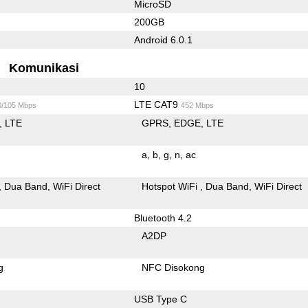
MicroSD
200GB
Android 6.0.1
Komunikasi
10
LTE CAT9
0/105 Mbps
452 Mbps
LTE
GPRS
EDGE
LTE
a
b
g
n
ac
Dua Band
WiFi Direct
Hotspot WiFi
Dua Band
WiFi Direct
Bluetooth 4.2
A2DP
g
NFC Disokong
USB Type C