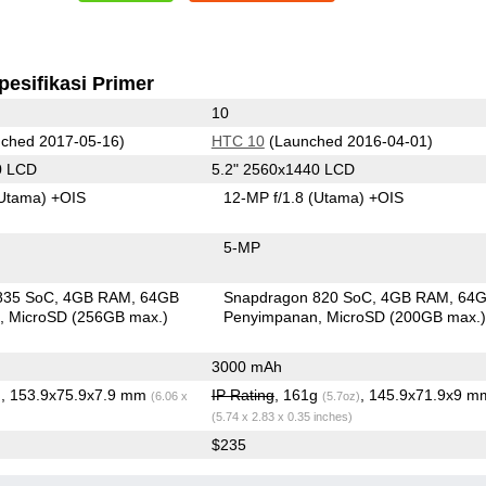
pesifikasi Primer
10
ched 2017-05-16)
HTC 10
(Launched 2016-04-01)
0 LCD
5.2" 2560x1440 LCD
Utama)
+OIS
12-MP f/1.8
(Utama)
+OIS
5-MP
835 SoC
4GB RAM
64GB
Snapdragon 820 SoC
4GB RAM
64
n
MicroSD (256GB max.)
Penyimpanan
MicroSD (200GB max.
3000 mAh
, 153.9x75.9x7.9 mm
IP Rating
, 161g
, 145.9x71.9x9 m
)
(6.06 x
(5.7oz)
(5.74 x 2.83 x 0.35 inches)
$235