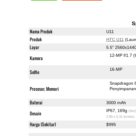
S
Nama Produk
U11
Produk
HTC U11
(Laun
Layar
5.5" 2560x144
12-MP f/1.7
(
Kamera
16-MP
Selfie
Snapdragon 
Prosesor, Memori
Penyimpana
Baterai
3000 mAh
IP67, 169g
(6oz
Desain
2.99 x 0.31 inches)
Harga (Sekitar)
$995