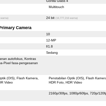
Gorilla Glass 4
Multitouch
24 bit
 warna)
(16,777,216 warna)
Primary Camera
10
12-MP
f/1.8
Sedang
anan autofokus
Kontras
xel fasa-pengesanan
ptik (OIS)
Flash Kamera
Penstabilan Optik (OIS)
Flash Kamer
R Video
HDR Foto
HDR Video
2160p/30fps
1080p/60fps
720p/120f