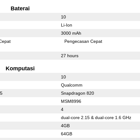
Baterai
10
Li-Ion
3000 mAh
Cepat
Pengecasan Cepat
27 hours
Komputasi
10
Qualcomm
35
Snapdragon 820
MSM8996
4
dual-core 2.15 & dual-core 1.6 GHz
4GB
64GB