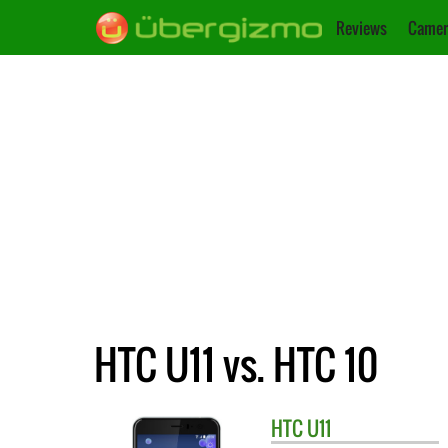
Reviews
Camer
HTC U11 vs. HTC 10
HTC
U11