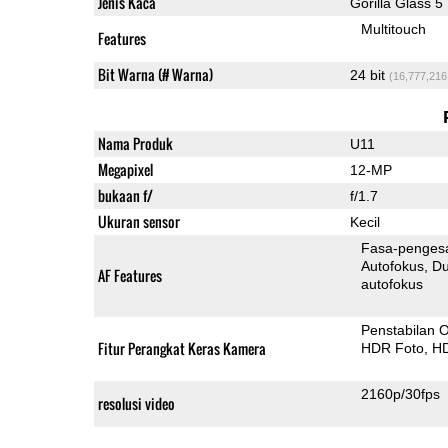
Jenis Kaca
Gorilla Glass 5
Multitouch
Features
Bit Warna (# Warna)
24 bit
(16,777,216
Nama Produk
U11
Megapixel
12-MP
bukaan f/
f/1.7
Ukuran sensor
Kecil
Fasa-penges
Autofokus
Dua-Pi
AF Features
autofokus
Penstabilan O
Fitur Perangkat Keras Kamera
HDR Foto
HD
2160p/30fps
resolusi video