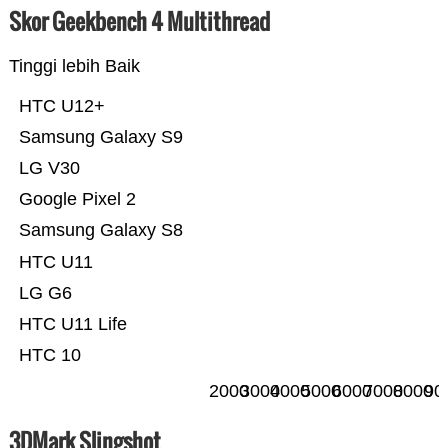
Skor Geekbench 4 Multithread
Tinggi lebih Baik
HTC U12+
Samsung Galaxy S9
LG V30
Google Pixel 2
Samsung Galaxy S8
HTC U11
LG G6
HTC U11 Life
HTC 10
2000
3000
4000
5000
6000
7000
8000
90
3DMark Slingshot