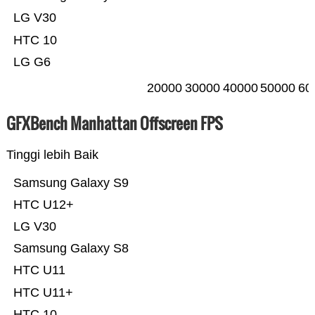
LG V30
HTC 10
LG G6
20000
30000
40000
50000
60
GFXBench Manhattan Offscreen FPS
Tinggi lebih Baik
Samsung Galaxy S9
HTC U12+
LG V30
Samsung Galaxy S8
HTC U11
HTC U11+
HTC 10