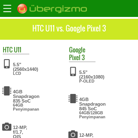
HTC U11 vs. Google Pixel 3
HTC
U11
Google
Pixel 3
5.5"
(2560x1440)
5.5"
LCD
(2160x1080)
P-OLED
4GB
Snapdragon
4GB
835 SoC
Snapdragon
64GB
845 SoC
Penyimpanan
64GB/128GB
Penyimpanan
12-MP,
f/1.7,
12-MP,
OIS