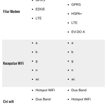
GPRS
GPRS
EDGE
Fitur Modem
HSPA+
LTE
LTE
EV-DO A
a
a
b
b
g
g
Kecepatan WiFi
n
n
ac
ac
Hotspot WiFi
Dua Band
Dua Band
Hotspot WiFi
Ciri wifi