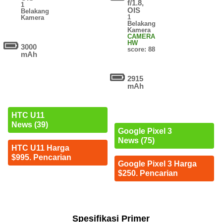
f/1.8,
1
OIS
Belakang
1
Kamera
Belakang
Kamera
CAMERA
HW
3000
score: 88
mAh
2915
mAh
HTC U11
News (39)
Google Pixel 3
News (75)
HTC U11 Harga
$995. Pencarian
Google Pixel 3 Harga
$250. Pencarian
Spesifikasi Primer