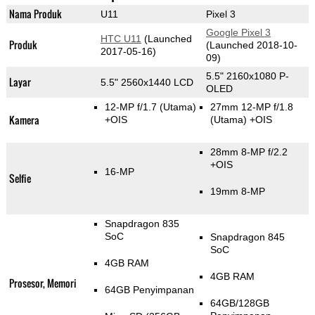
Nama Produk
U11
Pixel 3
Google Pixel 3
HTC U11
(Launched
Produk
(Launched 2018-10-
2017-05-16)
09)
5.5" 2160x1080 P-
Layar
5.5" 2560x1440 LCD
OLED
12-MP f/1.7
(Utama)
27mm 12-MP f/1.8
Kamera
+OIS
(Utama)
+OIS
28mm 8-MP f/2.2
+OIS
16-MP
Selfie
19mm 8-MP
Snapdragon 835
SoC
Snapdragon 845
SoC
4GB RAM
4GB RAM
Prosesor, Memori
64GB Penyimpanan
64GB/128GB