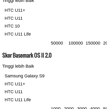
Tinggi lebih Baik
HTC U11+
HTC U11
HTC 10
HTC U11 Life
50000
100000
150000
20
Skor Basemark OS II 2.0
Tinggi lebih Baik
Samsung Galaxy S9
HTC U11+
HTC U11
HTC U11 Life
1000
2000
3000
4000
50