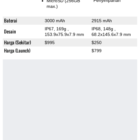
Penyimpanan
MicroSD (256GB
max.)
Baterai
3000 mAh
2915 mAh
IP67, 169g
,
IP68, 148g
,
Desain
153.9x75.9x7.9 mm
68.2x145.6x7.9 mm
Harga (Sekitar)
$995
$250
Harga (Launch)
$799