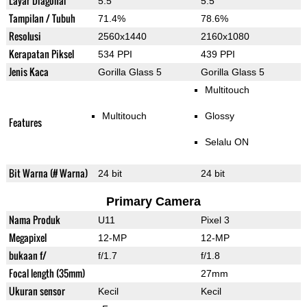
Layar Diagonal
5.5"
5.5"
Tampilan / Tubuh
71.4%
78.6%
Resolusi
2560x1440
2160x1080
Kerapatan Piksel
534 PPI
439 PPI
Jenis Kaca
Gorilla Glass 5
Gorilla Glass 5
Multitouch
Multitouch
Glossy
Features
Selalu ON
Bit Warna (# Warna)
24 bit
24 bit
Primary Camera
Nama Produk
U11
Pixel 3
Megapixel
12-MP
12-MP
bukaan f/
f/1.7
f/1.8
Focal length (35mm)
27mm
Ukuran sensor
Kecil
Kecil