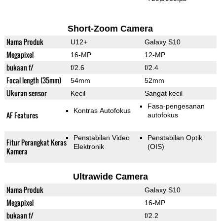
Short-Zoom Camera
Nama Produk
U12+
Galaxy S10
Megapixel
16-MP
12-MP
bukaan f/
f/2.6
f/2.4
Focal length (35mm)
54mm
52mm
Ukuran sensor
Kecil
Sangat kecil
Fasa-pengesanan
Kontras Autofokus
AF Features
autofokus
Penstabilan Video
Penstabilan Optik
Fitur Perangkat Keras
Elektronik
(OIS)
Kamera
Ultrawide Camera
Nama Produk
Galaxy S10
Megapixel
16-MP
bukaan f/
f/2.2