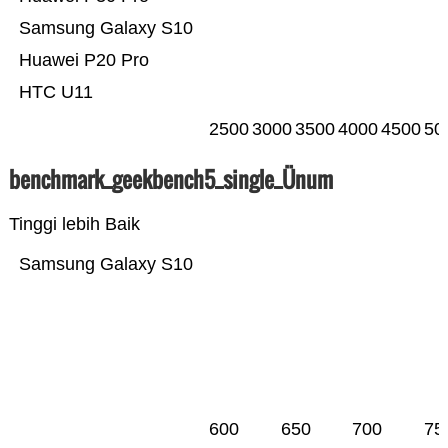
Samsung Galaxy S10
Huawei P20 Pro
HTC U11
2500
3000
3500
4000
4500
50
benchmark_geekbench5_single_Ünum
Tinggi lebih Baik
Samsung Galaxy S10
600
650
700
75