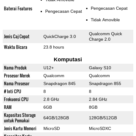
Baterai Features
Pengecasan Cepat
Pengecasan Cepat
Tidak Amovible
Qualcomm Quick
Jenis Caj Cepat
QuickCharge 3.0
Charge 2.0
Waktu Bicara
23.8 hours
Komputasi
Nama Produk
U12+
Galaxy S10
Prosesor Merek
Qualcomm
Qualcomm
Nama Prosesor
Snapdragon 845
Snapdragon 855
# Inti CPU
8
8
Frekuensi CPU
2.8 GHz
2.84 GHz
RAM
6GB
8GB
Kapasitas Storage
64GB/128GB
128GB/512GB
untuk Pemakai
Jenis Kartu Memori
MicroSD
MicroSDXC