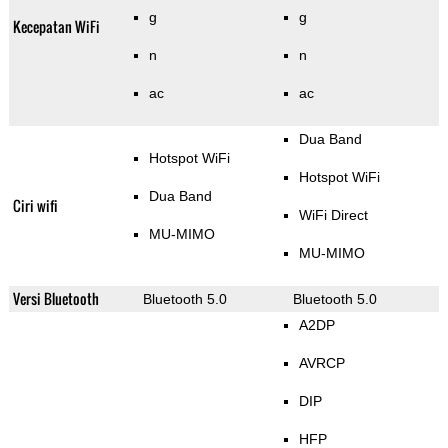
g
g
Kecepatan WiFi
n
n
ac
ac
Dua Band
Hotspot WiFi
Hotspot WiFi
Dua Band
Ciri wifi
WiFi Direct
MU-MIMO
MU-MIMO
Versi Bluetooth
Bluetooth 5.0
Bluetooth 5.0
A2DP
AVRCP
DIP
HFP