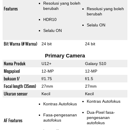
Resolusi yang boleh
Features
berubah
Resolusi yang boleh
berubah
HDR10
Selalu ON
Selalu ON
Bit Warna (# Warna)
24 bit
24 bit
Primary Camera
Nama Produk
U12+
Galaxy S10
Megapixel
12-MP
12-MP
bukaan f/
f/1.75
f/1.5
Focal length (35mm)
27mm
27mm
Ukuran sensor
Kecil
Kecil
Kontras Autofokus
Kontras Autofokus
Dua-Pixel fasa-
Fasa-pengesanan
pengesanan
AF Features
autofokus
autofokus