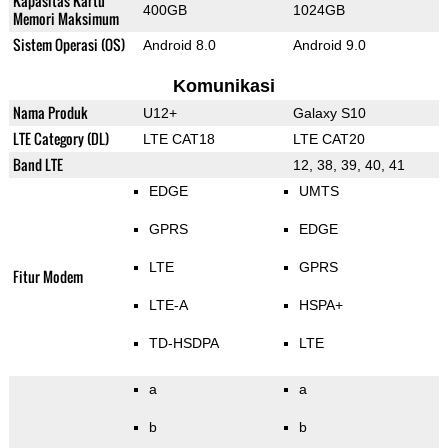
Kapasitas Kartu
400GB
1024GB
Memori Maksimum
Sistem Operasi (OS)
Android 8.0
Android 9.0
Komunikasi
Nama Produk
U12+
Galaxy S10
LTE Category (DL)
LTE CAT18
LTE CAT20
Band LTE
12, 38, 39, 40, 41
EDGE
UMTS
GPRS
EDGE
LTE
GPRS
Fitur Modem
LTE-A
HSPA+
TD-HSDPA
LTE
a
a
b
b