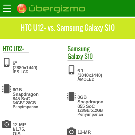
HTC U12+ vs. Samsung Galaxy S10
HTC
U12+
Samsung
Galaxy S10
6"
(2880x1440)
6.1"
IPS LCD
(3040x1440)
AMOLED
6GB
Snapdragon
8GB
845 SoC
Snapdragon
64GB/128GB
855 SoC
Penyimpanan
128GB/512GB
Penyimpanan
12-MP,
f/1.75,
12-MP,
OIS