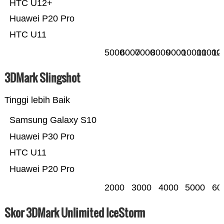
HTC U12+
Huawei P20 Pro
HTC U11
5000
6000
7000
8000
9000
10000
11000
12
3DMark Slingshot
Tinggi lebih Baik
Samsung Galaxy S10
Huawei P30 Pro
HTC U11
Huawei P20 Pro
2000
3000
4000
5000
60
Skor 3DMark Unlimited IceStorm