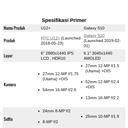
Spesifikasi Primer
Nama Produk
U12+
Galaxy S10
Galaxy S10
HTC U12+
(Launched
Produk
(Launched 2019-02-
2018-05-23)
01)
6" 2880x1440 IPS
6.1" 3040x1440
Layar
LCD , HDR10
AMOLED
27mm 12-MP f/1.5
(Utama)
+OIS
27mm 12-MP f/1.75
(Utama)
+OIS
52mm 12-MP f/2.4
Kamera
+OIS
54mm 16-MP f/2.6
13mm 16-MP f/2.2
24mm 8-MP f/2
25mm 10-MP f/1.9
Selfie
8-MP f/2