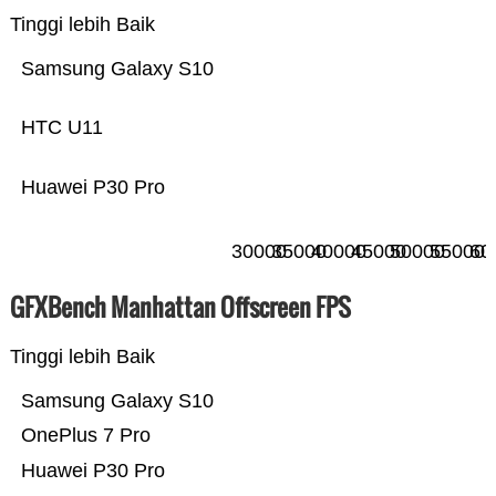
Tinggi lebih Baik
Samsung Galaxy S10
HTC U11
Huawei P30 Pro
30000
35000
40000
45000
50000
55000
60
GFXBench Manhattan Offscreen FPS
Tinggi lebih Baik
Samsung Galaxy S10
OnePlus 7 Pro
Huawei P30 Pro