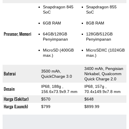
Snapdragon 845
Snapdragon 855
SoC
SoC
6GB RAM
8GB RAM
Prosesor, Memori
64GB/128GB
128GB/512GB
Penyimpanan
Penyimpanan
MicroSD (400GB
MicroSDXC (1024GB
max.)
max.)
3400 mAh, Pengisian
3500 mAh,
Baterai
Nirkabel, Qualcomm
QuickCharge 3.0
Quick Charge 2.0
IP68, 188g
,
IP68, 157g
,
Desain
156.6x73.9x9.7 mm
70.4x149.9x7.8 mm
Harga (Sekitar)
$570
$648
Harga (Launch)
$799
$899.99