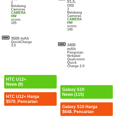
f/1.5,
2
OIS
Belakang
3
Cameras
Belakang
CAMERA
Cameras
HW
CAMERA
score:
HW
105
score:
140
3500 mAh
QuickCharge
3400
3.0
mAh
Pengisian
Nirkabel
Qualcomm
Quick
Charge 2.0
HTC U12+
News (8)
Galaxy S10
News (115)
HTC U12+ Harga
$570. Pencarian
Galaxy S10 Harga
$648. Pencarian