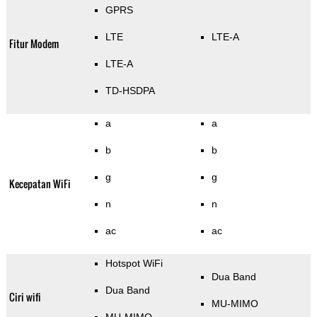
GPRS
LTE
LTE-A
Fitur Modem
LTE-A
TD-HSDPA
a
a
b
b
g
g
Kecepatan WiFi
n
n
ac
ac
Hotspot WiFi
Dua Band
Dua Band
Ciri wifi
MU-MIMO