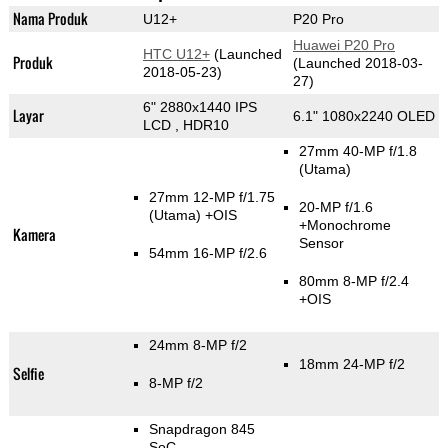
Nama Produk
U12+
P20 Pro
Huawei P20 Pro
HTC U12+
(Launched
Produk
(Launched 2018-03-
2018-05-23)
27)
6" 2880x1440 IPS
Layar
6.1" 1080x2240 OLED
LCD , HDR10
27mm 40-MP f/1.8
(Utama)
27mm 12-MP f/1.75
20-MP f/1.6
(Utama)
+OIS
+Monochrome
Kamera
Sensor
54mm 16-MP f/2.6
80mm 8-MP f/2.4
+OIS
24mm 8-MP f/2
18mm 24-MP f/2
Selfie
8-MP f/2
Snapdragon 845
SoC