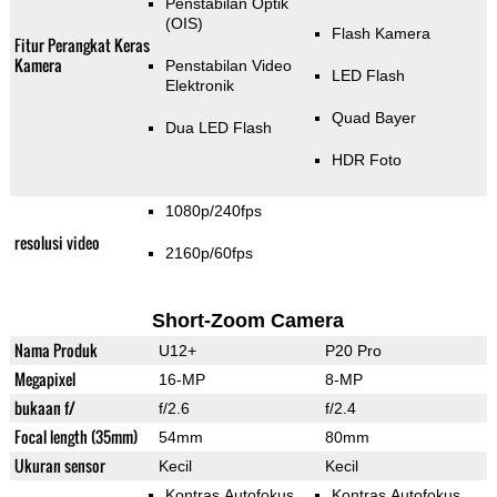
Penstabilan Optik
(OIS)
Flash Kamera
Fitur Perangkat Keras
Kamera
Penstabilan Video
LED Flash
Elektronik
Quad Bayer
Dua LED Flash
HDR Foto
1080p/240fps
resolusi video
2160p/60fps
Short-Zoom Camera
Nama Produk
U12+
P20 Pro
Megapixel
16-MP
8-MP
bukaan f/
f/2.6
f/2.4
Focal length (35mm)
54mm
80mm
Ukuran sensor
Kecil
Kecil
Kontras Autofokus
Kontras Autofokus