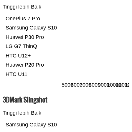
Tinggi lebih Baik
OnePlus 7 Pro
Samsung Galaxy S10
Huawei P30 Pro
LG G7 ThinQ
HTC U12+
Huawei P20 Pro
HTC U11
5000
6000
7000
8000
9000
10000
11000
12
3DMark Slingshot
Tinggi lebih Baik
Samsung Galaxy S10