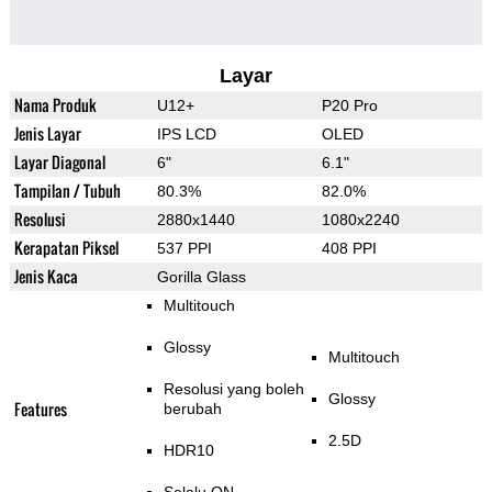
Layar
Nama Produk
U12+
P20 Pro
Jenis Layar
IPS LCD
OLED
Layar Diagonal
6"
6.1"
Tampilan / Tubuh
80.3%
82.0%
Resolusi
2880x1440
1080x2240
Kerapatan Piksel
537 PPI
408 PPI
Jenis Kaca
Gorilla Glass
Multitouch
Glossy
Multitouch
Resolusi yang boleh
Glossy
Features
berubah
2.5D
HDR10