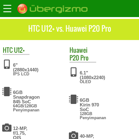
HTC U12+ vs. Huawei P20 Pro
HTC
U12+
Huawei
P20 Pro
6"
(2880x1440)
6.1"
IPS LCD
(1080x2240)
OLED
6GB
Snapdragon
6GB
845 SoC
Kirin 970
64GB/128GB
SoC
Penyimpanan
128GB
Penyimpanan
12-MP,
f/1.75,
40-MP,
OIS