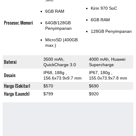
Kirin 970 SoC
6GB RAM
6GB RAM
Prosesor, Memori
64GB/128GB
Penyimpanan
128GB Penyimpanan
MicroSD (400GB
max.)
3500 mAh,
4000 mAh, Huawei
Baterai
QuickCharge 3.0
Supercharge
IP68, 188g
,
IP67, 180g
,
Desain
156.6x73.9x9.7 mm
155.0x73.9x7.8 mm
Harga (Sekitar)
$570
$690
Harga (Launch)
$799
$920