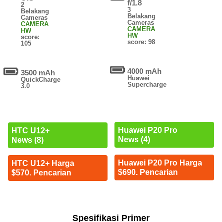
f/1.8
2
3
Belakang
Belakang
Cameras
Cameras
CAMERA
CAMERA
HW
HW
score:
score: 98
105
4000 mAh
3500 mAh
Huawei
QuickCharge
Supercharge
3.0
Huawei P20 Pro
HTC U12+
News (4)
News (8)
Huawei P20 Pro Harga
HTC U12+ Harga
$690. Pencarian
$570. Pencarian
Spesifikasi Primer