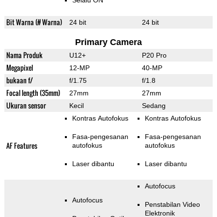
Selalu ON
Bit Warna (# Warna)
24 bit
24 bit
Primary Camera
Nama Produk
U12+
P20 Pro
Megapixel
12-MP
40-MP
bukaan f/
f/1.75
f/1.8
Focal length (35mm)
27mm
27mm
Ukuran sensor
Kecil
Sedang
Kontras Autofokus
Kontras Autofokus
Fasa-pengesanan
Fasa-pengesanan
AF Features
autofokus
autofokus
Laser dibantu
Laser dibantu
Autofocus
Autofocus
Penstabilan Video
Elektronik