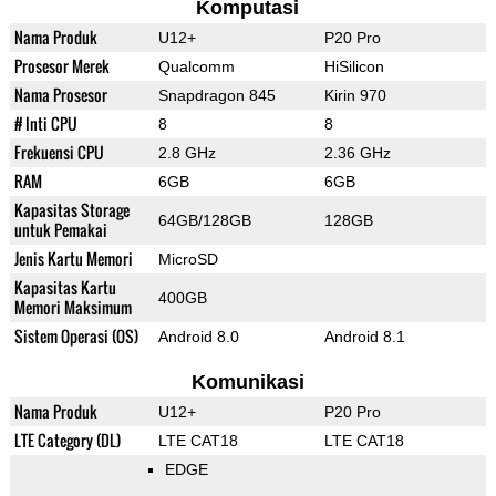
Komputasi
Nama Produk
U12+
P20 Pro
Prosesor Merek
Qualcomm
HiSilicon
Nama Prosesor
Snapdragon 845
Kirin 970
# Inti CPU
8
8
Frekuensi CPU
2.8 GHz
2.36 GHz
RAM
6GB
6GB
Kapasitas Storage
64GB/128GB
128GB
untuk Pemakai
Jenis Kartu Memori
MicroSD
Kapasitas Kartu
400GB
Memori Maksimum
Sistem Operasi (OS)
Android 8.0
Android 8.1
Komunikasi
Nama Produk
U12+
P20 Pro
LTE Category (DL)
LTE CAT18
LTE CAT18
EDGE