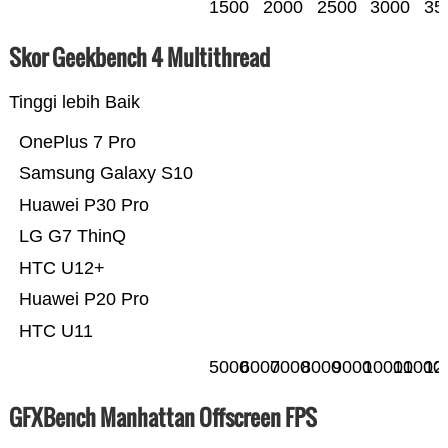
1500
2000
2500
3000
35
Skor Geekbench 4 Multithread
Tinggi lebih Baik
OnePlus 7 Pro
Samsung Galaxy S10
Huawei P30 Pro
LG G7 ThinQ
HTC U12+
Huawei P20 Pro
HTC U11
5000
6000
7000
8000
9000
10000
11000
12
GFXBench Manhattan Offscreen FPS