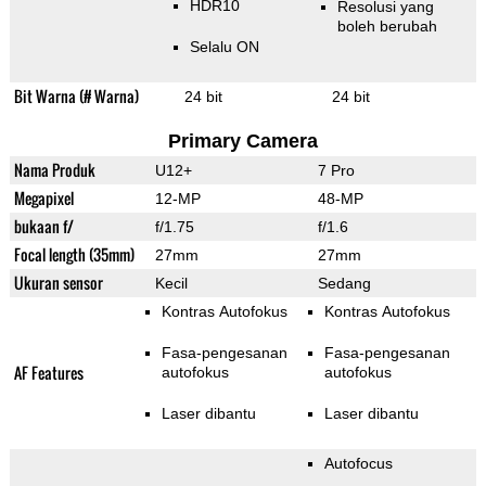
HDR10
Resolusi yang
boleh berubah
Selalu ON
Bit Warna (# Warna)
24 bit
24 bit
Primary Camera
Nama Produk
U12+
7 Pro
Megapixel
12-MP
48-MP
bukaan f/
f/1.75
f/1.6
Focal length (35mm)
27mm
27mm
Ukuran sensor
Kecil
Sedang
Kontras Autofokus
Kontras Autofokus
Fasa-pengesanan
Fasa-pengesanan
AF Features
autofokus
autofokus
Laser dibantu
Laser dibantu
Autofocus