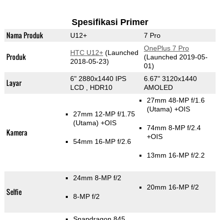
Spesifikasi Primer
Nama Produk
U12+
7 Pro
OnePlus 7 Pro
HTC U12+
(Launched
Produk
(Launched 2019-05-
2018-05-23)
01)
6" 2880x1440 IPS
6.67" 3120x1440
Layar
LCD , HDR10
AMOLED
27mm 48-MP f/1.6
(Utama)
+OIS
27mm 12-MP f/1.75
(Utama)
+OIS
74mm 8-MP f/2.4
Kamera
+OIS
54mm 16-MP f/2.6
13mm 16-MP f/2.2
24mm 8-MP f/2
20mm 16-MP f/2
Selfie
8-MP f/2
Snapdragon 845