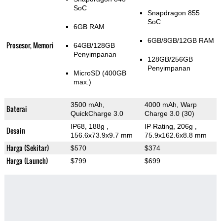
SoC
Snapdragon 855
SoC
6GB RAM
6GB/8GB/12GB RAM
Prosesor, Memori
64GB/128GB
Penyimpanan
128GB/256GB
Penyimpanan
MicroSD (400GB
max.)
3500 mAh,
4000 mAh, Warp
Baterai
QuickCharge 3.0
Charge 3.0 (30)
IP68, 188g
,
IP Rating
, 206g
,
Desain
156.6x73.9x9.7 mm
75.9x162.6x8.8 mm
Harga (Sekitar)
$570
$374
Harga (Launch)
$799
$699