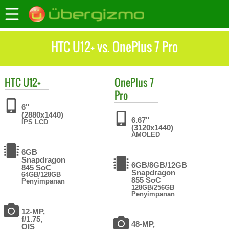
HTC U12+ vs. OnePlus 7 Pro
HTC
U12+
OnePlus
7
Pro
6"
(2880x1440)
6.67"
IPS LCD
(3120x1440)
AMOLED
6GB
Snapdragon
6GB/8GB/12GB
845 SoC
Snapdragon
64GB/128GB
855 SoC
Penyimpanan
128GB/256GB
Penyimpanan
12-MP,
f/1.75,
48-MP,
OIS