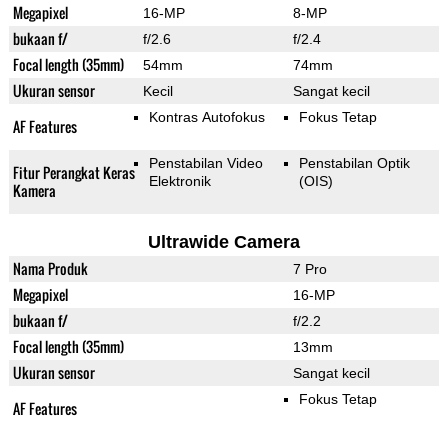
Megapixel
16-MP
8-MP
bukaan f/
f/2.6
f/2.4
Focal length (35mm)
54mm
74mm
Ukuran sensor
Kecil
Sangat kecil
Kontras Autofokus
Fokus Tetap
AF Features
Penstabilan Video
Penstabilan Optik
Fitur Perangkat Keras
Elektronik
(OIS)
Kamera
Ultrawide Camera
Nama Produk
7 Pro
Megapixel
16-MP
bukaan f/
f/2.2
Focal length (35mm)
13mm
Ukuran sensor
Sangat kecil
Fokus Tetap
AF Features