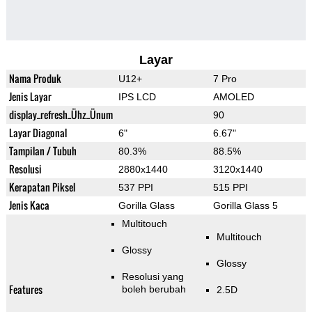
Layar
Nama Produk
U12+
7 Pro
Jenis Layar
IPS LCD
AMOLED
display_refresh_Ühz_Ünum
90
Layar Diagonal
6"
6.67"
Tampilan / Tubuh
80.3%
88.5%
Resolusi
2880x1440
3120x1440
Kerapatan Piksel
537 PPI
515 PPI
Jenis Kaca
Gorilla Glass
Gorilla Glass 5
Multitouch
Multitouch
Glossy
Glossy
Resolusi yang
Features
boleh berubah
2.5D