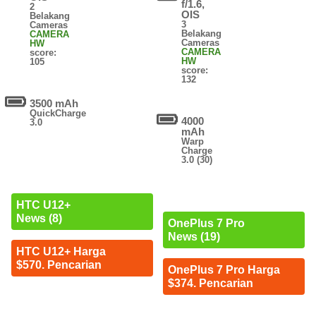
f/1.6,
2
OIS
Belakang
3
Cameras
Belakang
CAMERA
Cameras
HW
CAMERA
score:
HW
105
score:
132
3500 mAh
QuickCharge
4000
3.0
mAh
Warp
Charge
3.0 (30)
HTC U12+
News (8)
OnePlus 7 Pro
News (19)
HTC U12+ Harga
$570. Pencarian
OnePlus 7 Pro Harga
$374. Pencarian