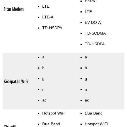
HSPA+
LTE
Fitur Modem
LTE
LTE-A
EV-DO A
TD-HSDPA
TD-SCDMA
TD-HSDPA
a
a
b
b
g
g
Kecepatan WiFi
n
n
ac
ac
Hotspot WiFi
Dua Band
Dua Band
Hotspot WiFi
Ciri wifi