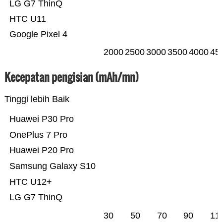
LG G7 ThinQ
HTC U11
Google Pixel 4
2000
2500
3000
3500
4000
45
Kecepatan pengisian (mAh/mn)
Tinggi lebih Baik
Huawei P30 Pro
OnePlus 7 Pro
Huawei P20 Pro
Samsung Galaxy S10
HTC U12+
LG G7 ThinQ
30
50
70
90
11