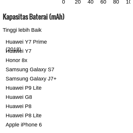
0
20
40
60
80
10
Kapasitas Baterai (mAh)
Tinggi lebih Baik
Huawei Y7 Prime
(2018)
Huawei Y7
Honor 8x
Samsung Galaxy S7
Samsung Galaxy J7+
Huawei P9 Lite
Huawei G8
Huawei P8
Huawei P8 Lite
Apple iPhone 6