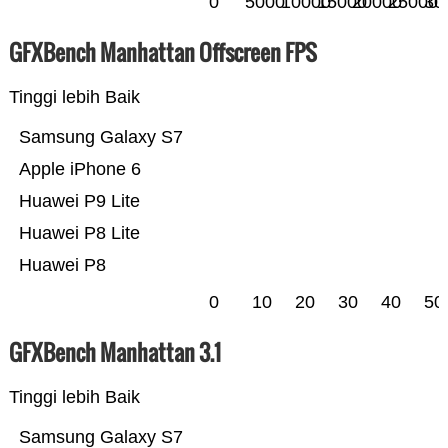
0
5000
10000
15000
20000
25000
30
GFXBench Manhattan Offscreen FPS
Tinggi lebih Baik
Samsung Galaxy S7
Apple iPhone 6
Huawei P9 Lite
Huawei P8 Lite
Huawei P8
0
10
20
30
40
50
GFXBench Manhattan 3.1
Tinggi lebih Baik
Samsung Galaxy S7