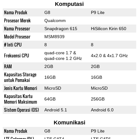
Komputasi
Nama Produk
G8
P9 Lite
Prosesor Merek
Qualcomm
Nama Prosesor
Snapdragon 615
HiSilicon Kirin 650
Model Prosesor
MSM8939
# Inti CPU
8
8
quad-core 1.7 &
Frekuensi CPU
4x2.0 & 4x1.7 GHz
quad-core 1.2 GHz
RAM
2GB
2GB
Kapasitas Storage
16GB
16GB
untuk Pemakai
Jenis Kartu Memori
MicroSD
MicroSD
Kapasitas Kartu
64GB
256GB
Memori Maksimum
Sistem Operasi (OS)
Android 5.1
Android 6.0
Komunikasi
Nama Produk
G8
P9 Lite
LTE Category (DL)