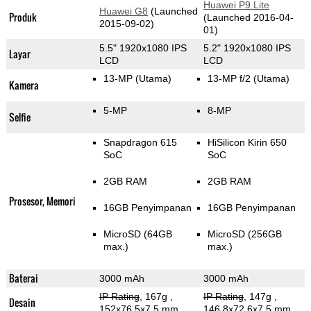
Huawei P9 Lite
Huawei G8
(Launched
Produk
(Launched 2016-04-
2015-09-02)
01)
5.5" 1920x1080 IPS
5.2" 1920x1080 IPS
Layar
LCD
LCD
13-MP
(Utama)
13-MP f/2
(Utama)
Kamera
5-MP
8-MP
Selfie
Snapdragon 615
HiSilicon Kirin 650
SoC
SoC
2GB RAM
2GB RAM
Prosesor, Memori
16GB Penyimpanan
16GB Penyimpanan
MicroSD (64GB
MicroSD (256GB
max.)
max.)
Baterai
3000 mAh
3000 mAh
IP Rating
, 167g
,
IP Rating
, 147g
,
Desain
152x76.5x7.5 mm
146.8x72.6x7.5 mm