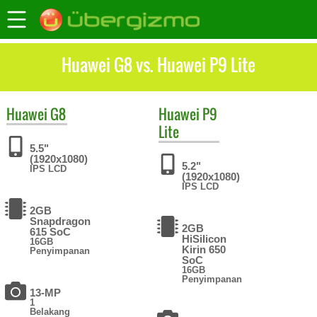
Huawei G8 vs. Huawei P9 Lite
Huawei
G8
Huawei
P9
Lite
5.5"
(1920x1080)
5.2"
IPS LCD
(1920x1080)
IPS LCD
2GB
Snapdragon
2GB
615 SoC
HiSilicon
16GB
Kirin 650
Penyimpanan
SoC
16GB
Penyimpanan
13-MP
1
Belakang