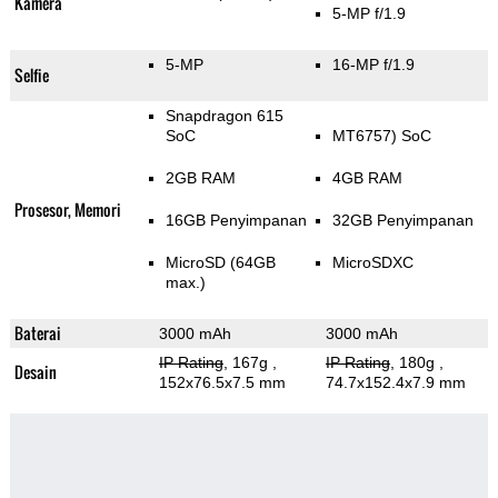
Kamera
5-MP f/1.9
5-MP
16-MP f/1.9
Selfie
Snapdragon 615
SoC
MT6757) SoC
2GB RAM
4GB RAM
Prosesor, Memori
16GB Penyimpanan
32GB Penyimpanan
MicroSD (64GB
MicroSDXC
max.)
Baterai
3000 mAh
3000 mAh
IP Rating
, 167g
,
IP Rating
, 180g
,
Desain
152x76.5x7.5 mm
74.7x152.4x7.9 mm