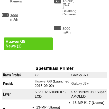
13-MP,
Kamera
f/1.7
2
Belakang
Cameras
3000
mAh
3000
mAh
Huawei G8
News (1)
Spesifikasi Primer
Nama Produk
G8
Galaxy J7+
Huawei G8
(Launched
Produk
Galaxy J7+
2015-09-02)
5.5" 1920x1080 IPS
5.5" 1920x1080 Super
Layar
LCD
AMOLED
13-MP f/1.7
(Utama)
13-MP
(Utama)