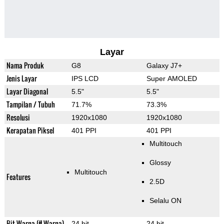
Layar
Nama Produk
G8
Galaxy J7+
Jenis Layar
IPS LCD
Super AMOLED
Layar Diagonal
5.5"
5.5"
Tampilan / Tubuh
71.7%
73.3%
Resolusi
1920x1080
1920x1080
Kerapatan Piksel
401 PPI
401 PPI
Multitouch
Glossy
Multitouch
Features
2.5D
Selalu ON
Bit Warna (# Warna)
24 bit
24 bit