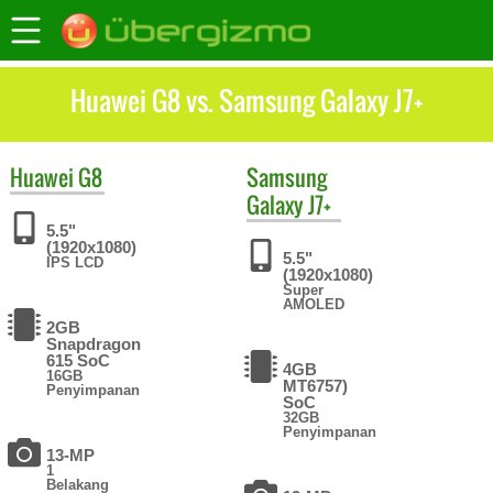
Huawei G8 vs. Samsung Galaxy J7+
Huawei
G8
Samsung
Galaxy J7+
5.5"
(1920x1080)
5.5"
IPS LCD
(1920x1080)
Super
AMOLED
2GB
Snapdragon
615 SoC
4GB
16GB
MT6757)
Penyimpanan
SoC
32GB
Penyimpanan
13-MP
1
Belakang