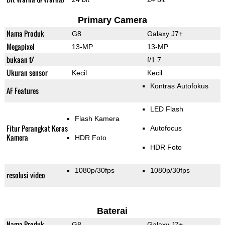
Primary Camera
Nama Produk
G8
Galaxy J7+
Megapixel
13-MP
13-MP
bukaan f/
f/1.7
Ukuran sensor
Kecil
Kecil
Kontras Autofokus
AF Features
LED Flash
Flash Kamera
Fitur Perangkat Keras
Autofocus
Kamera
HDR Foto
HDR Foto
1080p/30fps
1080p/30fps
resolusi video
Baterai
Nama Produk
G8
Galaxy J7+