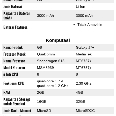
Jenis Baterai
Li-Ion
Kapasitas Baterai
3000 mAh
3000 mAh
(mAh)
Tidak Amovible
Baterai Features
Komputasi
Nama Produk
G8
Galaxy J7+
Prosesor Merek
Qualcomm
MediaTek
Nama Prosesor
Snapdragon 615
MT6757)
Model Prosesor
MSM8939
MT6757)
# Inti CPU
8
8
quad-core 1.7 &
Frekuensi CPU
2.39 GHz
quad-core 1.2 GHz
RAM
2GB
4GB
Kapasitas Storage
16GB
32GB
untuk Pemakai
Jenis Kartu Memori
MicroSD
MicroSDXC