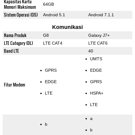
Kapasitas Kartu
64GB
Memori Maksimum
Sistem Operasi (OS)
Android 5.1
Android 7.1.1
Komunikasi
Nama Produk
G8
Galaxy J7+
LTE Category (DL)
LTE CAT4
LTE CAT6
Band LTE
40
UMTS
GPRS
EDGE
EDGE
GPRS
Fitur Modem
LTE
HSPA+
LTE
a
b
b