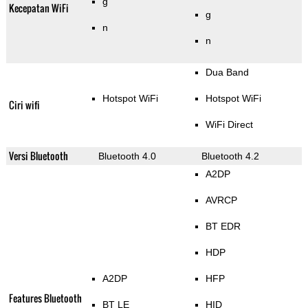
g
Kecepatan WiFi
g
n
n
Dua Band
Hotspot WiFi
Hotspot WiFi
Ciri wifi
WiFi Direct
Versi Bluetooth
Bluetooth 4.0
Bluetooth 4.2
A2DP
AVRCP
BT EDR
HDP
A2DP
HFP
Features Bluetooth
BT LE
HID