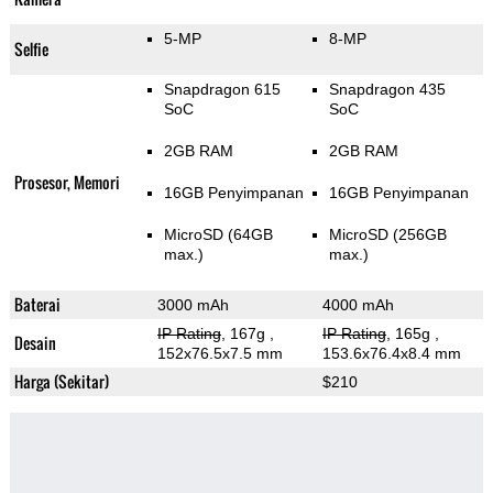
5-MP
8-MP
Selfie
Snapdragon 615
Snapdragon 435
SoC
SoC
2GB RAM
2GB RAM
Prosesor, Memori
16GB Penyimpanan
16GB Penyimpanan
MicroSD (64GB
MicroSD (256GB
max.)
max.)
Baterai
3000 mAh
4000 mAh
IP Rating
, 167g
,
IP Rating
, 165g
,
Desain
152x76.5x7.5 mm
153.6x76.4x8.4 mm
Harga (Sekitar)
$210