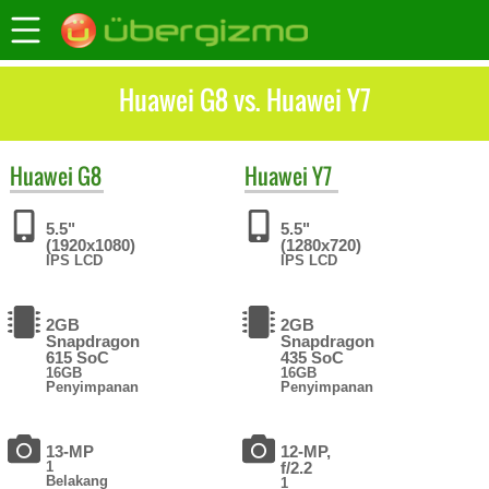
Huawei G8 vs. Huawei Y7
Huawei
G8
Huawei
Y7
5.5"
5.5"
(1920x1080)
(1280x720)
IPS LCD
IPS LCD
2GB
2GB
Snapdragon
Snapdragon
615 SoC
435 SoC
16GB
16GB
Penyimpanan
Penyimpanan
13-MP
12-MP,
1
f/2.2
Belakang
1