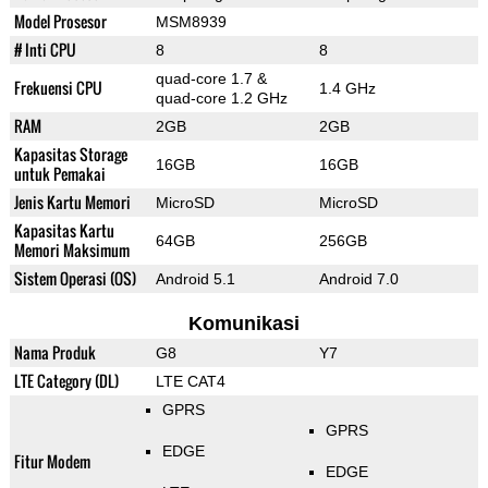
Model Prosesor
MSM8939
# Inti CPU
8
8
quad-core 1.7 &
Frekuensi CPU
1.4 GHz
quad-core 1.2 GHz
RAM
2GB
2GB
Kapasitas Storage
16GB
16GB
untuk Pemakai
Jenis Kartu Memori
MicroSD
MicroSD
Kapasitas Kartu
64GB
256GB
Memori Maksimum
Sistem Operasi (OS)
Android 5.1
Android 7.0
Komunikasi
Nama Produk
G8
Y7
LTE Category (DL)
LTE CAT4
GPRS
GPRS
EDGE
Fitur Modem
EDGE