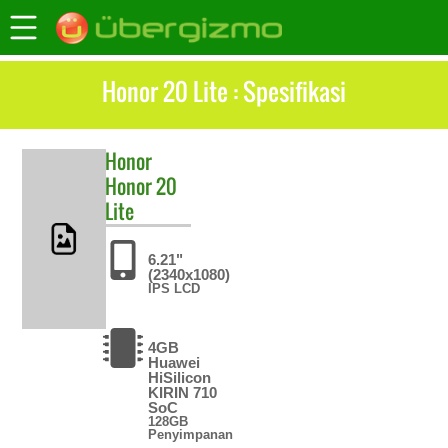
Honor 20 Lite : Spesifikasi
Honor
Honor 20
Lite
6.21"
(2340x1080)
IPS LCD
4GB
Huawei
HiSilicon
KIRIN 710
SoC
128GB
Penyimpanan