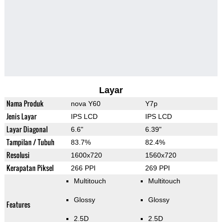
Layar
Nama Produk
nova Y60
Y7p
Jenis Layar
IPS LCD
IPS LCD
Layar Diagonal
6.6"
6.39"
Tampilan / Tubuh
83.7%
82.4%
Resolusi
1600x720
1560x720
Kerapatan Piksel
266 PPI
269 PPI
Multitouch
Multitouch
Glossy
Glossy
Features
2.5D
2.5D