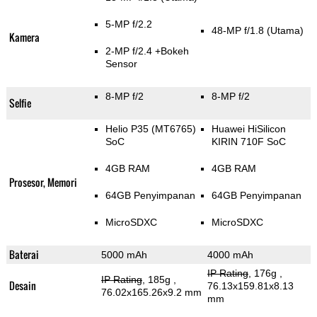
5-MP f/2.2
48-MP f/1.8
(Utama)
Kamera
2-MP f/2.4
+Bokeh
Sensor
8-MP f/2
8-MP f/2
Selfie
Helio P35 (MT6765)
Huawei HiSilicon
SoC
KIRIN 710F SoC
4GB RAM
4GB RAM
Prosesor, Memori
64GB Penyimpanan
64GB Penyimpanan
MicroSDXC
MicroSDXC
Baterai
5000 mAh
4000 mAh
IP Rating
, 176g
,
IP Rating
, 185g
,
Desain
76.13x159.81x8.13
76.02x165.26x9.2 mm
mm