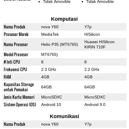
Tidak Amovible
Tidak Amovible
Komputasi
Nama Produk
nova Y60
Y7p
Prosesor Merek
MediaTek
HiSilicon
Huawei HiSilicon
Nama Prosesor
Helio P35 (MT6765)
KIRIN 710F
Model Prosesor
MT6765)
# Inti CPU
8
8
Frekuensi CPU
2.3 GHz
2.2 GHz
RAM
4GB
4GB
Kapasitas Storage
64GB
64GB
untuk Pemakai
Jenis Kartu Memori
MicroSDXC
MicroSDXC
Sistem Operasi (OS)
Android 10
Android 9.0
Komunikasi
Nama Produk
nova Y60
Y7p