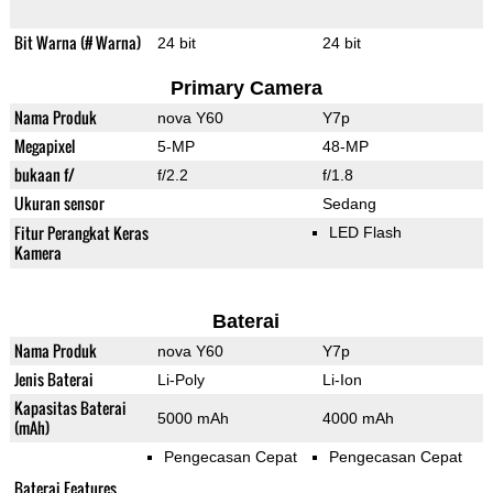
Bit Warna (# Warna)
24 bit
24 bit
Primary Camera
Nama Produk
nova Y60
Y7p
Megapixel
5-MP
48-MP
bukaan f/
f/2.2
f/1.8
Ukuran sensor
Sedang
Fitur Perangkat Keras
LED Flash
Kamera
Baterai
Nama Produk
nova Y60
Y7p
Jenis Baterai
Li-Poly
Li-Ion
Kapasitas Baterai
5000 mAh
4000 mAh
(mAh)
Pengecasan Cepat
Pengecasan Cepat
Baterai Features