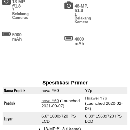
13-MP,
f/1.8
48-MP,
3
f/1.8
Belakang
1
Cameras
Belakang
Kamera
5000
mAh
4000
mAh
Spesifikasi Primer
Nama Produk
nova Y60
Y7p
Huawei Y7p
nova Y60
(Launched
Produk
(Launched 2020-02-
2021-09-07)
06)
6.6" 1600x720 IPS
6.39" 1560x720 IPS
Layar
LCD
LCD
13-MP f/1.8
(Utama)