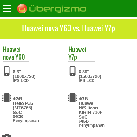
Huawei nova Y60 vs. Huawei Y7p
Huawei
Huawei
nova Y60
Y7p
6.6"
6.39"
(1600x720)
(1560x720)
IPS LCD
IPS LCD
4GB
4GB
Helio P35
Huawei
(MT6765)
HiSilicon
SoC
KIRIN 710F
64GB
SoC
Penyimpanan
64GB
Penyimpanan