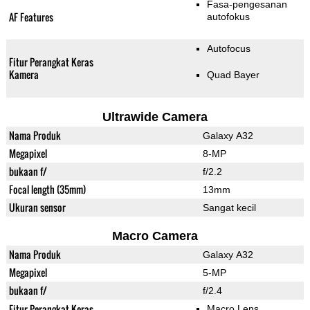
Fasa-pengesanan
AF Features
autofokus
Autofocus
Fitur Perangkat Keras
Kamera
Quad Bayer
Ultrawide Camera
Nama Produk
Galaxy A32
Megapixel
8-MP
bukaan f/
f/2.2
Focal length (35mm)
13mm
Ukuran sensor
Sangat kecil
Macro Camera
Nama Produk
Galaxy A32
Megapixel
5-MP
bukaan f/
f/2.4
Fitur Perangkat Keras
Macro Lens