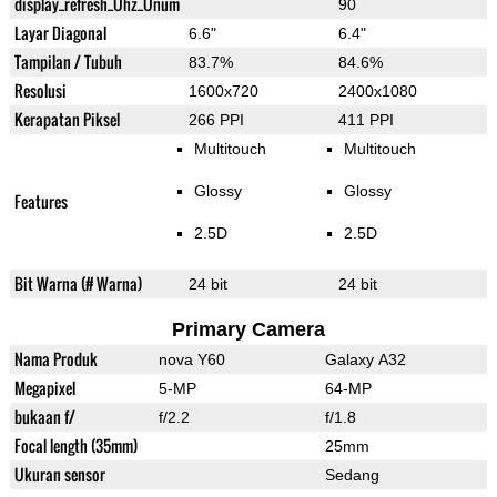
display_refresh_Ühz_Ünum
90
Layar Diagonal
6.6"
6.4"
Tampilan / Tubuh
83.7%
84.6%
Resolusi
1600x720
2400x1080
Kerapatan Piksel
266 PPI
411 PPI
Multitouch
Multitouch
Glossy
Glossy
Features
2.5D
2.5D
Bit Warna (# Warna)
24 bit
24 bit
Primary Camera
Nama Produk
nova Y60
Galaxy A32
Megapixel
5-MP
64-MP
bukaan f/
f/2.2
f/1.8
Focal length (35mm)
25mm
Ukuran sensor
Sedang