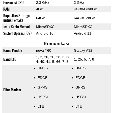
Frekuensi CPU
2.3 GHz
2 GHz
RAM
4GB
4GB/6GB/8GB
Kapasitas Storage
64GB
64GB/128GB
untuk Pemakai
Jenis Kartu Memori
MicroSDXC
MicroSDXC
Sistem Operasi (OS)
Android 10
Android 11
Komunikasi
Nama Produk
nova Y60
Galaxy A32
1, 2, 20, 26, 28, 3, 38,
Band LTE
1, 25, 5, 7, 8
4, 40, 41, 5, 66, 7, 8
UMTS
UMTS
EDGE
EDGE
GPRS
GPRS
Fitur Modem
HSPA+
HSPA+
LTE
LTE