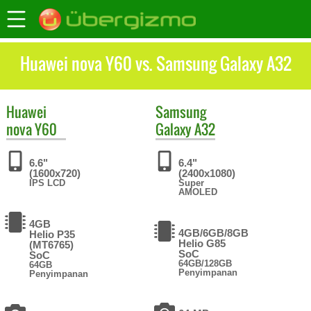
Huawei nova Y60 vs. Samsung Galaxy A32
Huawei
Samsung
nova Y60
Galaxy A32
6.6"
6.4"
(1600x720)
(2400x1080)
IPS LCD
Super
AMOLED
4GB
4GB/6GB/8GB
Helio P35
Helio G85
(MT6765)
SoC
SoC
64GB/128GB
64GB
Penyimpanan
Penyimpanan