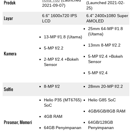
nova Y60
(Launched
Produk
(Launched 2021-02-
2021-09-07)
25)
6.6" 1600x720 IPS
6.4" 2400x1080 Super
Layar
LCD
AMOLED
25mm 64-MP f/1.8
(Utama)
13-MP f/1.8
(Utama)
13mm 8-MP f/2.2
5-MP f/2.2
Kamera
5-MP f/2.4
+Bokeh
2-MP f/2.4
+Bokeh
Sensor
Sensor
5-MP f/2.4
8-MP f/2
28mm 20-MP f/2.2
Selfie
Helio P35 (MT6765)
Helio G85 SoC
SoC
4GB/6GB/8GB RAM
4GB RAM
Prosesor, Memori
64GB/128GB
64GB Penyimpanan
Penyimpanan