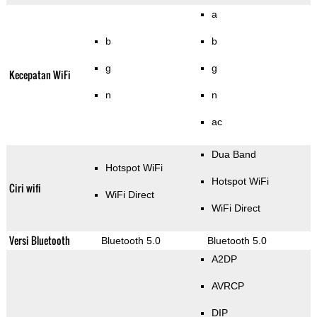
a
b
b
g
g
Kecepatan WiFi
n
n
ac
Dua Band
Hotspot WiFi
Hotspot WiFi
Ciri wifi
WiFi Direct
WiFi Direct
Versi Bluetooth
Bluetooth 5.0
Bluetooth 5.0
A2DP
AVRCP
DIP