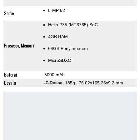
8-MP f/2
Selfie
Helio P35 (MT6765) SoC
4GB RAM
Prosesor, Memori
64GB Penyimpanan
MicroSDXC
Baterai
5000 mAh
Desain
IP Rating
, 185g
, 76.02x165.26x9.2 mm