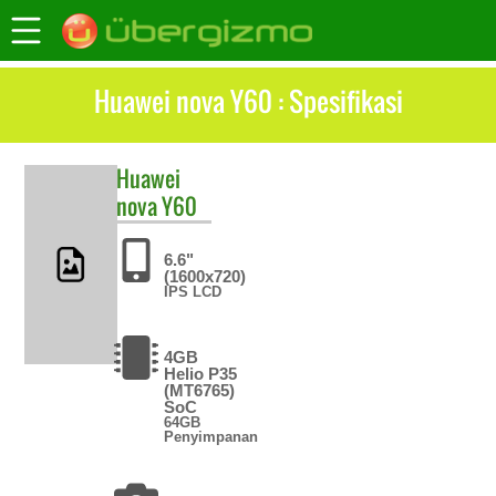
Huawei nova Y60 : Spesifikasi
Huawei
nova Y60
6.6"
(1600x720)
IPS LCD
4GB
Helio P35
(MT6765)
SoC
64GB
Penyimpanan