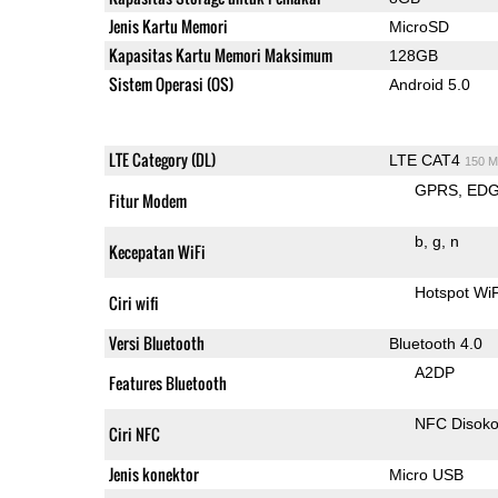
Jenis Kartu Memori
MicroSD
Kapasitas Kartu Memori Maksimum
128GB
Sistem Operasi (OS)
Android 5.0
LTE Category (DL)
LTE CAT4
150 M
GPRS
ED
Fitur Modem
b
g
n
Kecepatan WiFi
Hotspot Wi
Ciri wifi
Versi Bluetooth
Bluetooth 4.0
A2DP
Features Bluetooth
NFC Disok
Ciri NFC
Jenis konektor
Micro USB