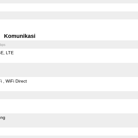
Komunikasi
bps
GE
LTE
Fi
WiFi Direct
ong