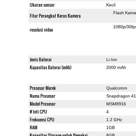
Ukuran sensor
Kecil
Flash Kame
Fitur Perangkat Keras Kamera
1080p/30fp
resolusi video
Jenis Baterai
Li-Ion
Kapasitas Baterai (mAh)
2000 mAh
Prosesor Merek
Qualcomm
Nama Prosesor
Snapdragon 4
Model Prosesor
MSM8916
# Inti CPU
4
Frekuensi CPU
1.2 GHz
RAM
1GB
Kapasitas Storage untuk Pemakai
8GB