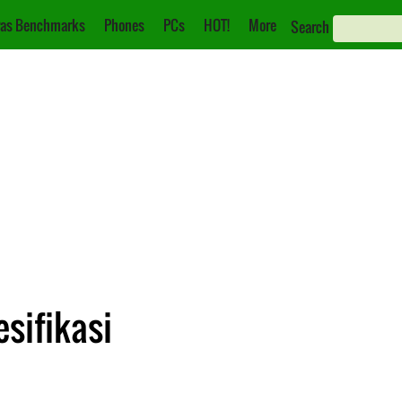
as Benchmarks
Phones
PCs
HOT!
More
Search
esifikasi