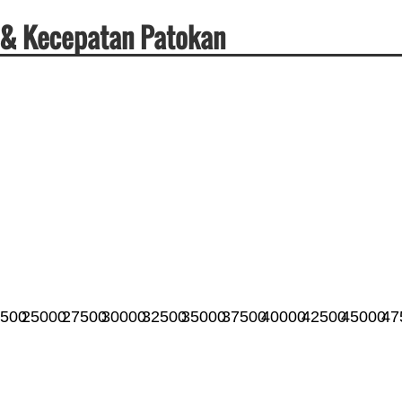
si & Kecepatan Patokan
500
25000
27500
30000
32500
35000
37500
40000
42500
45000
47