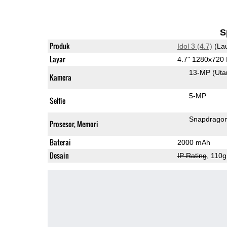
S
Produk
Idol 3 (4.7)
(La
Layar
4.7" 1280x720
13-MP
(Ut
Kamera
5-MP
Selfie
Snapdrago
Prosesor, Memori
Baterai
2000 mAh
Desain
IP Rating
, 110