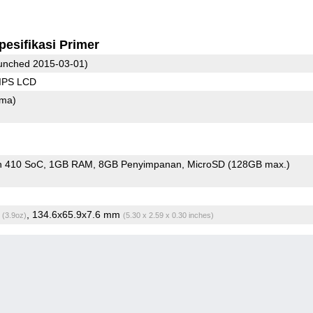
pesifikasi Primer
unched 2015-03-01)
 IPS LCD
ama)
n 410 SoC
1GB RAM
8GB Penyimpanan
MicroSD (128GB max.)
g
, 134.6x65.9x7.6 mm
(3.9oz)
(5.30 x 2.59 x 0.30 inches)