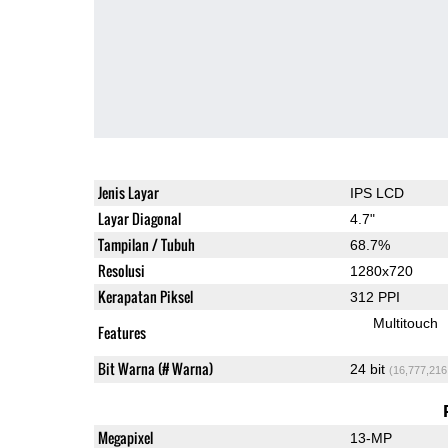
Jenis Layar
IPS LCD
Layar Diagonal
4.7"
Tampilan / Tubuh
68.7%
Resolusi
1280x720
Kerapatan Piksel
312 PPI
Multitouch
Features
Bit Warna (# Warna)
24 bit
(16,777,216
Megapixel
13-MP