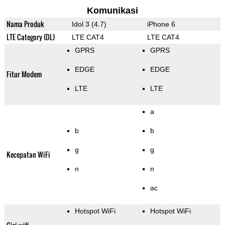
Komunikasi
Nama Produk
Idol 3 (4.7)
iPhone 6
LTE Category (DL)
LTE CAT4
LTE CAT4
GPRS
GPRS
EDGE
EDGE
Fitur Modem
LTE
LTE
a
b
b
g
g
Kecepatan WiFi
n
n
ac
Hotspot WiFi
Hotspot WiFi