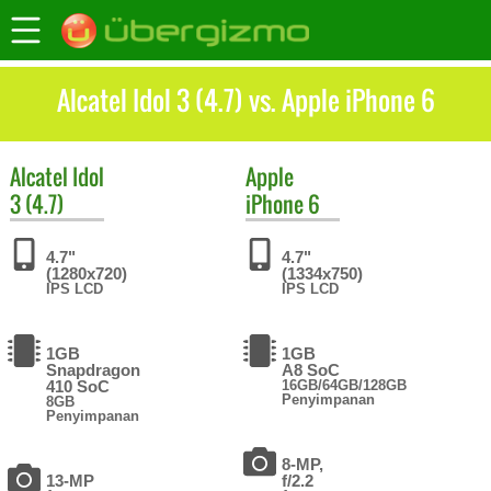
Alcatel Idol 3 (4.7) vs. Apple iPhone 6
Alcatel
Idol
Apple
3 (4.7)
iPhone 6
4.7"
4.7"
(1280x720)
(1334x750)
IPS LCD
IPS LCD
1GB
1GB
Snapdragon
A8 SoC
410 SoC
16GB/64GB/128GB
Penyimpanan
8GB
Penyimpanan
8-MP,
13-MP
f/2.2