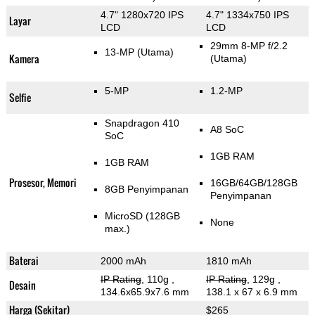
4.7" 1280x720 IPS
4.7" 1334x750 IPS
Layar
LCD
LCD
29mm 8-MP f/2.2
13-MP
(Utama)
Kamera
(Utama)
5-MP
1.2-MP
Selfie
Snapdragon 410
A8 SoC
SoC
1GB RAM
1GB RAM
Prosesor, Memori
16GB/64GB/128GB
8GB Penyimpanan
Penyimpanan
MicroSD (128GB
None
max.)
Baterai
2000 mAh
1810 mAh
IP Rating
, 110g
,
IP Rating
, 129g
,
Desain
134.6x65.9x7.6 mm
138.1 x 67 x 6.9 mm
Harga (Sekitar)
$265