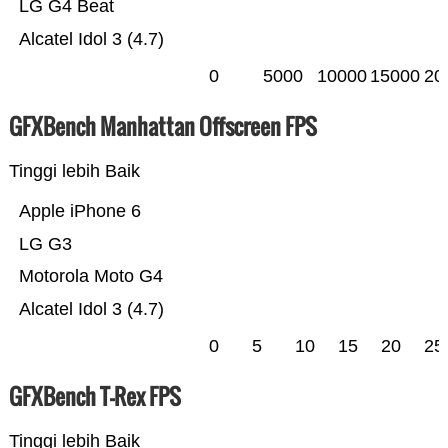
LG G4 Beat
Alcatel Idol 3 (4.7)
0
5000
10000
15000
20
GFXBench Manhattan Offscreen FPS
Tinggi lebih Baik
Apple iPhone 6
LG G3
Motorola Moto G4
Alcatel Idol 3 (4.7)
0
5
10
15
20
25
GFXBench T-Rex FPS
Tinggi lebih Baik