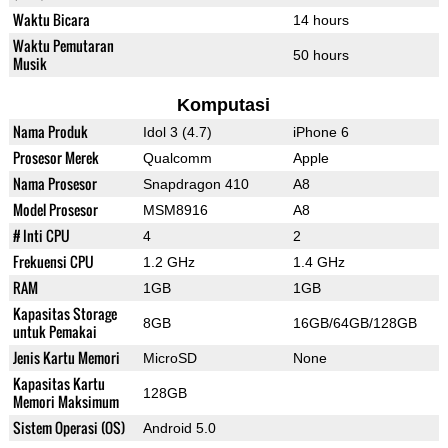
Waktu Bicara
14 hours
Waktu Pemutaran
50 hours
Musik
Komputasi
Nama Produk
Idol 3 (4.7)
iPhone 6
Prosesor Merek
Qualcomm
Apple
Nama Prosesor
Snapdragon 410
A8
Model Prosesor
MSM8916
A8
# Inti CPU
4
2
Frekuensi CPU
1.2 GHz
1.4 GHz
RAM
1GB
1GB
Kapasitas Storage
8GB
16GB/64GB/128GB
untuk Pemakai
Jenis Kartu Memori
MicroSD
None
Kapasitas Kartu
128GB
Memori Maksimum
Sistem Operasi (OS)
Android 5.0