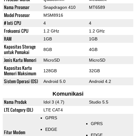
Nama Prosesor
Snapdragon 410
MT6589
Model Prosesor
MSM8916
# Inti CPU
4
4
Frekuensi CPU
1.2 GHz
1.2 GHz
RAM
1GB
1GB
Kapasitas Storage
8GB
4GB
untuk Pemakai
Jenis Kartu Memori
MicroSD
MicroSD
Kapasitas Kartu
128GB
32GB
Memori Maksimum
Sistem Operasi (OS)
Android 5.0
Android 4.2
Komunikasi
Nama Produk
Idol 3 (4.7)
Studio 5.5
LTE Category (DL)
LTE CAT4
GPRS
GPRS
EDGE
Fitur Modem
EDGE