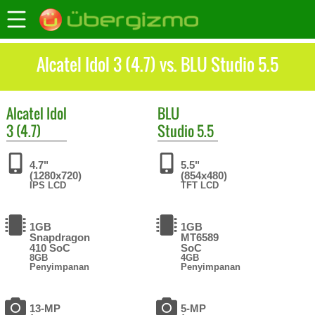
Alcatel Idol 3 (4.7) vs. BLU Studio 5.5
Alcatel
Idol
BLU
3 (4.7)
Studio 5.5
4.7"
5.5"
(1280x720)
(854x480)
IPS LCD
TFT LCD
1GB
1GB
Snapdragon
MT6589
410 SoC
SoC
8GB
4GB
Penyimpanan
Penyimpanan
13-MP
5-MP