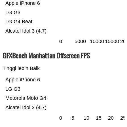
Apple iPhone 6
LG G3
LG G4 Beat
Alcatel Idol 3 (4.7)
0
5000
10000
15000
20
GFXBench Manhattan Offscreen FPS
Tinggi lebih Baik
Apple iPhone 6
LG G3
Motorola Moto G4
Alcatel Idol 3 (4.7)
0
5
10
15
20
25