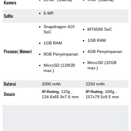
Kamera
5-MP
Selfie
Snapdragon 410
MT6589 SoC
SoC
1GB RAM
1GB RAM
Prosesor, Memori
4GB Penyimpanan
8GB Penyimpanan
MicroSD (32GB
MicroSD (128GB
max.)
max.)
Baterai
2000 mAh
2250 mAh
IP Rating
, 110g
,
IP Rating
, 184g
,
Desain
134.6x65.9x7.6 mm
157x79.5x9.5 mm