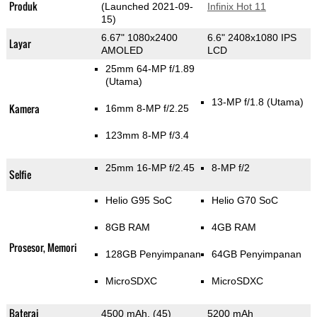
Produk
(Launched 2021-09-
Infinix Hot 11
15)
6.67" 1080x2400
6.6" 2408x1080 IPS
Layar
AMOLED
LCD
25mm 64-MP f/1.89
(Utama)
13-MP f/1.8
(Utama)
Kamera
16mm 8-MP f/2.25
123mm 8-MP f/3.4
25mm 16-MP f/2.45
8-MP f/2
Selfie
Helio G95 SoC
Helio G70 SoC
8GB RAM
4GB RAM
Prosesor, Memori
128GB Penyimpanan
64GB Penyimpanan
MicroSDXC
MicroSDXC
Baterai
4500 mAh, (45)
5200 mAh