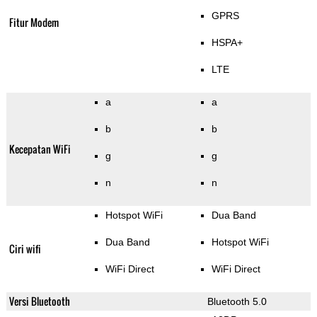
GPRS
Fitur Modem
HSPA+
LTE
a
a
b
b
Kecepatan WiFi
g
g
n
n
Hotspot WiFi
Dua Band
Dua Band
Hotspot WiFi
Ciri wifi
WiFi Direct
WiFi Direct
Versi Bluetooth
Bluetooth 5.0