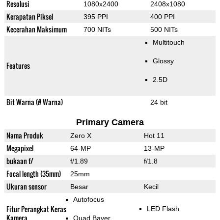
Resolusi
1080x2400
2408x1080
Kerapatan Piksel
395 PPI
400 PPI
Kecerahan Maksimum
700 NITs
500 NITs
Multitouch
Glossy
Features
2.5D
Bit Warna (# Warna)
24 bit
Primary Camera
Nama Produk
Zero X
Hot 11
Megapixel
64-MP
13-MP
bukaan f/
f/1.89
f/1.8
Focal length (35mm)
25mm
Ukuran sensor
Besar
Kecil
Autofocus
Fitur Perangkat Keras
LED Flash
Kamera
Quad Bayer