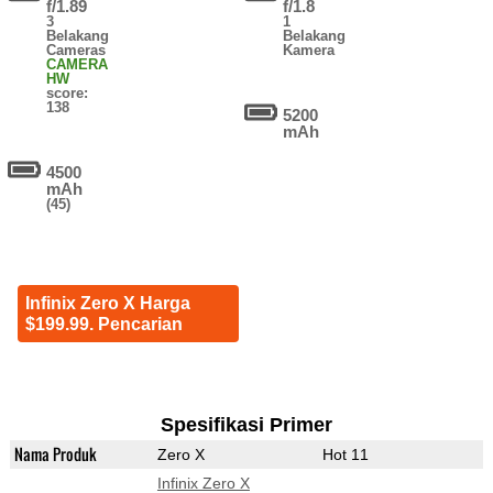
f/1.89
f/1.8
3
1
Belakang
Belakang
Cameras
Kamera
CAMERA
HW
score:
138
5200
mAh
4500
mAh
(45)
Infinix Zero X Harga
$199.99. Pencarian
Spesifikasi Primer
Nama Produk
Zero X
Hot 11
Infinix Zero X