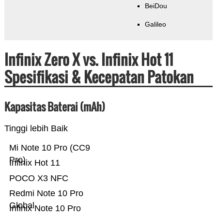
BeiDou
Galileo
Infinix Zero X vs. Infinix Hot 11
Spesifikasi & Kecepatan Patokan
Kapasitas Baterai (mAh)
Tinggi lebih Baik
Mi Note 10 Pro (CC9
Pro)
Infinix Hot 11
POCO X3 NFC
Redmi Note 10 Pro
Global
Infinix Note 10 Pro