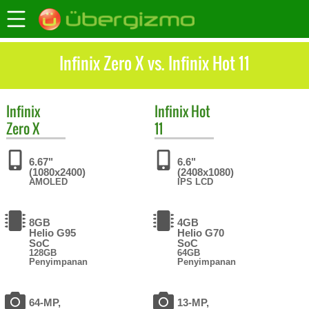
Infinix Zero X vs. Infinix Hot 11
Infinix
Infinix
Hot
Zero X
11
6.67"
6.6"
(1080x2400)
(2408x1080)
AMOLED
IPS LCD
8GB
4GB
Helio G95
Helio G70
SoC
SoC
128GB
64GB
Penyimpanan
Penyimpanan
64-MP,
13-MP,