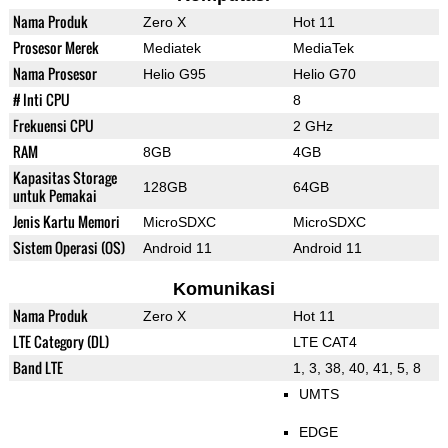
Nama Produk
Zero X
Hot 11
Prosesor Merek
Mediatek
MediaTek
Nama Prosesor
Helio G95
Helio G70
# Inti CPU
8
Frekuensi CPU
2 GHz
RAM
8GB
4GB
Kapasitas Storage
128GB
64GB
untuk Pemakai
Jenis Kartu Memori
MicroSDXC
MicroSDXC
Sistem Operasi (OS)
Android 11
Android 11
Komunikasi
Nama Produk
Zero X
Hot 11
LTE Category (DL)
LTE CAT4
Band LTE
1, 3, 38, 40, 41, 5, 8
UMTS
EDGE