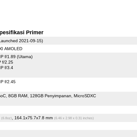
pesifikasi Primer
Launched 2021-09-15)
400 AMOLED
P f/1.89
(Utama)
f/2.25
 f/3.4
 f/2.45
SoC
8GB RAM
128GB Penyimpanan
MicroSDXC
)
g
, 164.1x75.7x7.8 mm
(6.8oz)
(6.46 x 2.98 x 0.31 inches)