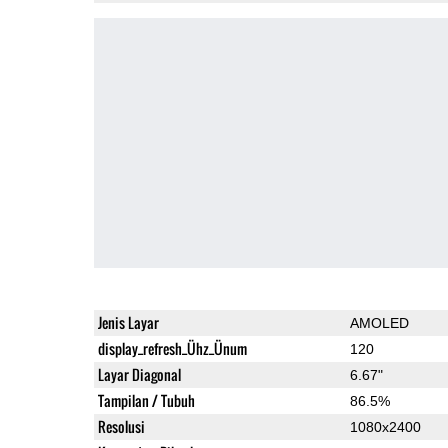
Jenis Layar
AMOLED
display_refresh_Ühz_Ünum
120
Layar Diagonal
6.67"
Tampilan / Tubuh
86.5%
Resolusi
1080x2400