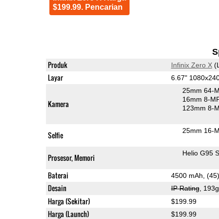
$199.99. Pencarian
S
Produk
Infinix Zero X
(
Layar
6.67" 1080x2
25mm 64-M
16mm 8-MP 
Kamera
123mm 8-MP
25mm 16-MP
Selfie
Helio G95 
Prosesor, Memori
Baterai
4500 mAh, (45
Desain
IP Rating
, 193
Harga (Sekitar)
$199.99
Harga (Launch)
$199.99