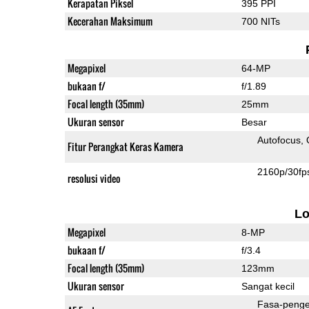
Kerapatan Piksel
395 PPI
Kecerahan Maksimum
700 NITs
Megapixel
64-MP
bukaan f/
f/1.89
Focal length (35mm)
25mm
Ukuran sensor
Besar
Autofocus
Fitur Perangkat Keras Kamera
2160p/30fp
resolusi video
L
Megapixel
8-MP
bukaan f/
f/3.4
Focal length (35mm)
123mm
Ukuran sensor
Sangat kecil
Fasa-penge