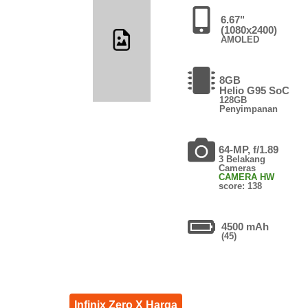
6.67"
(1080x2400)
AMOLED
8GB
Helio G95 SoC
128GB
Penyimpanan
64-MP, f/1.89
3 Belakang
Cameras
CAMERA HW
score: 138
4500 mAh
(45)
Infinix Zero X Harga