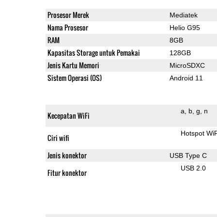
Prosesor Merek
Mediatek
Nama Prosesor
Helio G95
RAM
8GB
Kapasitas Storage untuk Pemakai
128GB
Jenis Kartu Memori
MicroSDXC
Sistem Operasi (OS)
Android 11
a
b
g
n
Kecepatan WiFi
Hotspot Wi
Ciri wifi
Jenis konektor
USB Type C
USB 2.0
Fitur konektor