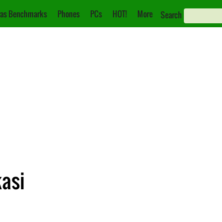
as Benchmarks
Phones
PCs
HOT!
More
Search
kasi