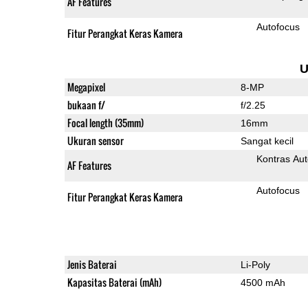
AF Features
Autofocus
Fitur Perangkat Keras Kamera
U
Megapixel
8-MP
bukaan f/
f/2.25
Focal length (35mm)
16mm
Ukuran sensor
Sangat kecil
Kontras Aut
AF Features
Autofocus
Fitur Perangkat Keras Kamera
Jenis Baterai
Li-Poly
Kapasitas Baterai (mAh)
4500 mAh