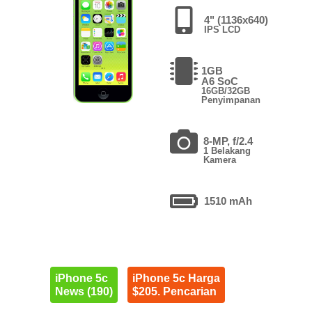
4" (1136x640)
IPS LCD
1GB
A6 SoC
16GB/32GB
Penyimpanan
8-MP, f/2.4
1 Belakang
Kamera
1510 mAh
iPhone 5c
iPhone 5c Harga
News (190)
$205. Pencarian