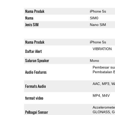
Nama Produk
iPhone 5s
Nama
SIM0
Jenis SIM
Nano SIM
Nama Produk
iPhone 5s
VIBRATION
Daftar Alert
Saluran Speaker
Mono
Pembesar su
Audio Features
Pembatalan B
AAC
MP3
W
Formats Audio
MP4
M4V
format video
Acceleromete
Pelbagai Sensor
GLONASS
G