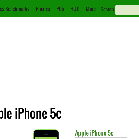
as Benchmarks
Phones
PCs
HOT!
More
Search
ple iPhone 5c
Apple
iPhone 5c