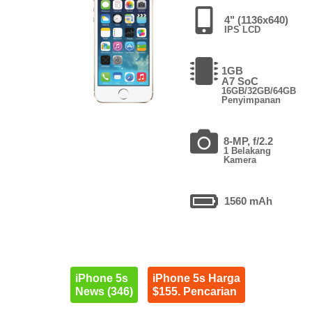
4" (1136x640)
IPS LCD
1GB
A7 SoC
16GB/32GB/64GB
Penyimpanan
8-MP, f/2.2
1 Belakang
Kamera
1560 mAh
iPhone 5s
iPhone 5s Harga
News (346)
$155. Pencarian