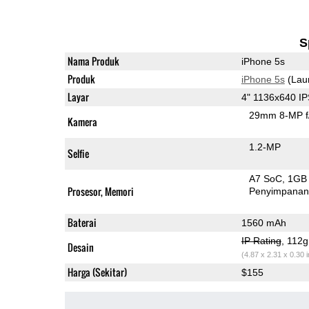
S
Nama Produk
iPhone 5s
Produk
iPhone 5s
(Lau
Layar
4" 1136x640 I
29mm 8-MP f
Kamera
1.2-MP
Selfie
A7 SoC
1GB
Prosesor, Memori
Penyimpana
Baterai
1560 mAh
IP Rating
, 112
Desain
(4.87 x 2.31 x 0.30 
Harga (Sekitar)
$155