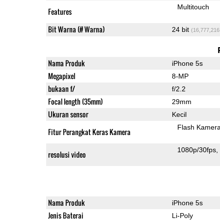
Multitouch
Features
Bit Warna (# Warna)
24 bit
(16,777,216
Nama Produk
iPhone 5s
Megapixel
8-MP
bukaan f/
f/2.2
Focal length (35mm)
29mm
Ukuran sensor
Kecil
Flash Kamer
Fitur Perangkat Keras Kamera
1080p/30fps
resolusi video
Nama Produk
iPhone 5s
Jenis Baterai
Li-Poly