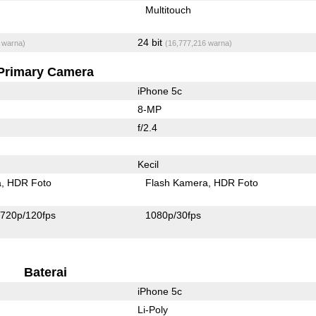
Multitouch
24 bit
 warna)
(16,777,216 warna)
Primary Camera
iPhone 5c
8-MP
f/2.4
Kecil
a
HDR Foto
Flash Kamera
HDR Foto
720p/120fps
1080p/30fps
Baterai
iPhone 5c
Li-Poly