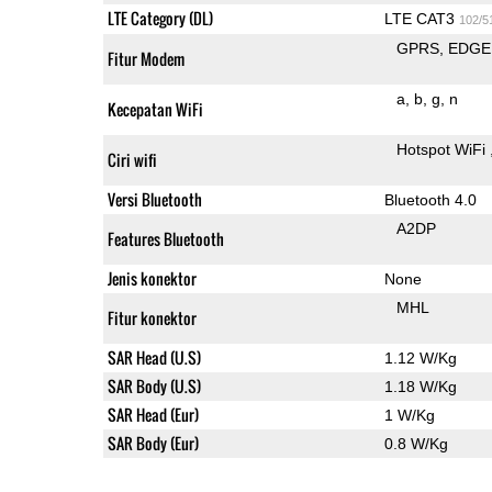
LTE Category (DL)
LTE CAT3
102/5
GPRS
EDGE
Fitur Modem
a
b
g
n
Kecepatan WiFi
Hotspot WiFi
Ciri wifi
Versi Bluetooth
Bluetooth 4.0
A2DP
Features Bluetooth
Jenis konektor
None
MHL
Fitur konektor
SAR Head (U.S)
1.12 W/Kg
SAR Body (U.S)
1.18 W/Kg
SAR Head (Eur)
1 W/Kg
SAR Body (Eur)
0.8 W/Kg