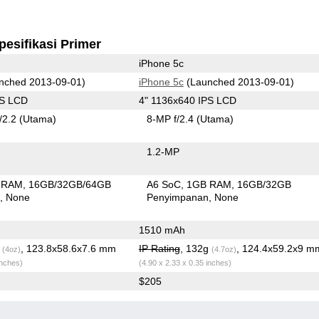
pesifikasi Primer
iPhone 5c
nched 2013-09-01)
iPhone 5c
(Launched 2013-09-01)
PS LCD
4" 1136x640 IPS LCD
/2.2
(Utama)
8-MP f/2.4
(Utama)
1.2-MP
 RAM
16GB/32GB/64GB
A6 SoC
1GB RAM
16GB/32GB
n
None
Penyimpanan
None
1510 mAh
g
, 123.8x58.6x7.6 mm
IP Rating
, 132g
, 124.4x59.2x9 m
(4oz)
(4.7oz)
inches)
(4.90 x 2.33 x 0.35 inches)
$205