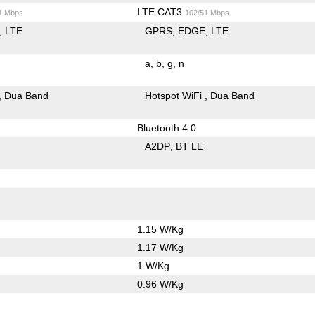
LTE CAT3
1 Mbps
102/51 Mbps
LTE
GPRS
EDGE
LTE
a
b
g
n
Dua Band
Hotspot WiFi
Dua Band
Bluetooth 4.0
A2DP
BT LE
1.15 W/Kg
1.17 W/Kg
1 W/Kg
0.96 W/Kg