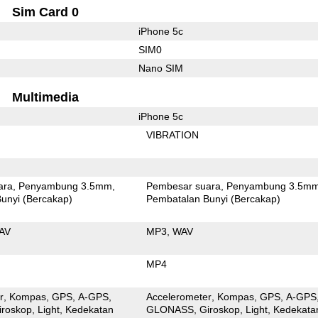
Sim Card 0
iPhone 5c
SIM0
Nano SIM
Multimedia
iPhone 5c
VIBRATION
ara
Penyambung 3.5mm
Pembesar suara
Penyambung 3.5m
unyi (Bercakap)
Pembatalan Bunyi (Bercakap)
AV
MP3
WAV
MP4
r
Kompas
GPS
A-GPS
Accelerometer
Kompas
GPS
A-GPS
iroskop
Light
Kedekatan
GLONASS
Giroskop
Light
Kedekata