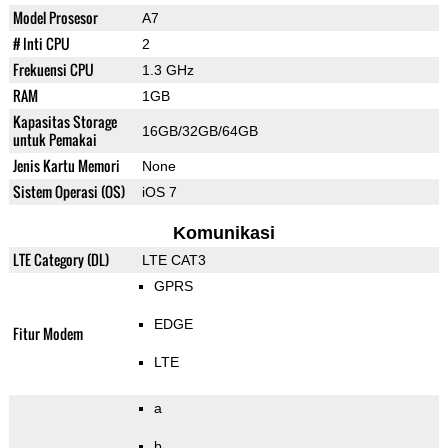
Model Prosesor
A7
# Inti CPU
2
Frekuensi CPU
1.3 GHz
RAM
1GB
Kapasitas Storage
16GB/32GB/64GB
untuk Pemakai
Jenis Kartu Memori
None
Sistem Operasi (OS)
iOS 7
Komunikasi
LTE Category (DL)
LTE CAT3
GPRS
EDGE
Fitur Modem
LTE
a
b