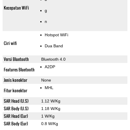
Kecepatan WiFi
g
n
Hotspot WiFi
Ciri wifi
Dua Band
Versi Bluetooth
Bluetooth 4.0
A2DP
Features Bluetooth
Jenis konektor
None
MHL
Fitur konektor
SAR Head (U.S)
1.12 W/Kg
SAR Body (U.S)
1.18 W/Kg
SAR Head (Eur)
1 W/Kg
SAR Body (Eur)
0.8 W/Kg