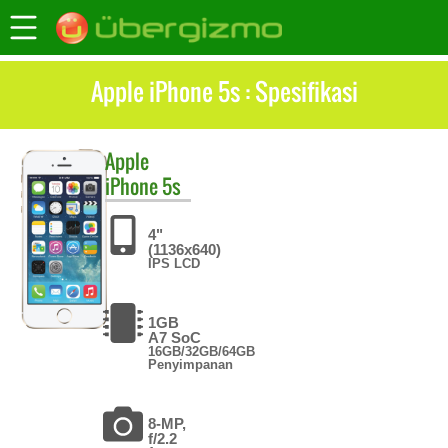
Apple iPhone 5s : Spesifikasi
Apple
iPhone 5s
4"
(1136x640)
IPS LCD
1GB
A7 SoC
16GB/32GB/64GB
Penyimpanan
8-MP,
f/2.2