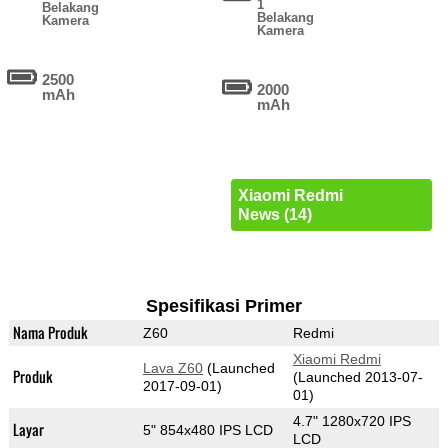
1
Belakang
Belakang
Kamera
Kamera
2500
2000
mAh
mAh
Xiaomi Redmi
News (14)
Spesifikasi Primer
Nama Produk
Z60
Redmi
Xiaomi Redmi
Lava Z60
(Launched
Produk
(Launched 2013-07-
2017-09-01)
01)
4.7" 1280x720 IPS
Layar
5" 854x480 IPS LCD
LCD