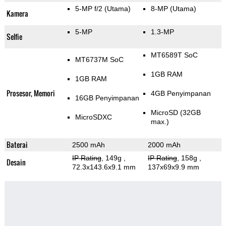
5-MP f/2
(Utama)
8-MP
(Utama)
Kamera
5-MP
1.3-MP
Selfie
MT6589T SoC
MT6737M SoC
1GB RAM
1GB RAM
Prosesor, Memori
4GB Penyimpanan
16GB Penyimpanan
MicroSD (32GB
MicroSDXC
max.)
Baterai
2500 mAh
2000 mAh
IP Rating
, 149g
,
IP Rating
, 158g
,
Desain
72.3x143.6x9.1 mm
137x69x9.9 mm