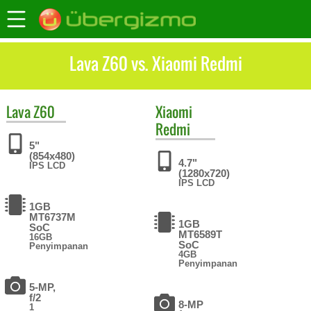
Lava Z60 vs. Xiaomi Redmi
Lava
Z60
Xiaomi
Redmi
5"
(854x480)
4.7"
IPS LCD
(1280x720)
IPS LCD
1GB
MT6737M
1GB
SoC
MT6589T
16GB
SoC
Penyimpanan
4GB
Penyimpanan
5-MP,
f/2
8-MP
1