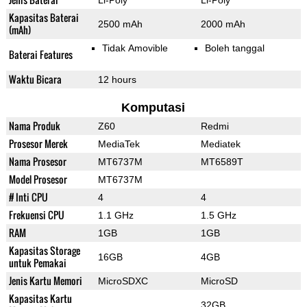
Li-Poly
Li-Poly
Kapasitas Baterai
2500 mAh
2000 mAh
(mAh)
Tidak Amovible
Boleh tanggal
Baterai Features
Waktu Bicara
12 hours
Komputasi
Nama Produk
Z60
Redmi
Prosesor Merek
MediaTek
Mediatek
Nama Prosesor
MT6737M
MT6589T
Model Prosesor
MT6737M
# Inti CPU
4
4
Frekuensi CPU
1.1 GHz
1.5 GHz
RAM
1GB
1GB
Kapasitas Storage
16GB
4GB
untuk Pemakai
Jenis Kartu Memori
MicroSDXC
MicroSD
Kapasitas Kartu
32GB