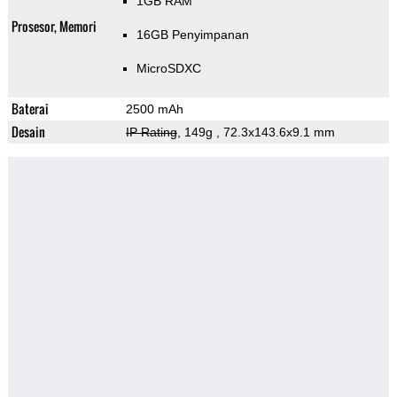
1GB RAM
Prosesor, Memori
16GB Penyimpanan
MicroSDXC
Baterai
2500 mAh
Desain
IP Rating
, 149g
, 72.3x143.6x9.1 mm