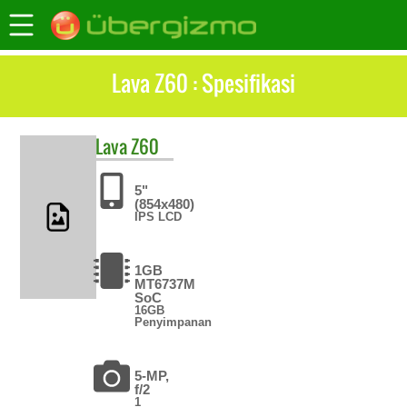
Lava Z60 : Spesifikasi
Lava
Z60
5"
(854x480)
IPS LCD
1GB
MT6737M
SoC
16GB
Penyimpanan
5-MP,
f/2
1