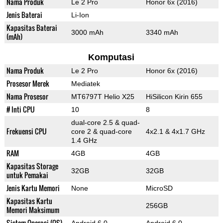
Nama Produk
Le 2 Pro
Honor 6x (2016)
Jenis Baterai
Li-Ion
Kapasitas Baterai
3000 mAh
3340 mAh
(mAh)
Komputasi
Nama Produk
Le 2 Pro
Honor 6x (2016)
Prosesor Merek
Mediatek
Nama Prosesor
MT6797T Helio X25
HiSilicon Kirin 655
# Inti CPU
10
8
dual-core 2.5 & quad-
Frekuensi CPU
core 2 & quad-core
4x2.1 & 4x1.7 GHz
1.4 GHz
RAM
4GB
4GB
Kapasitas Storage
32GB
32GB
untuk Pemakai
Jenis Kartu Memori
None
MicroSD
Kapasitas Kartu
256GB
Memori Maksimum
Sistem Operasi (OS)