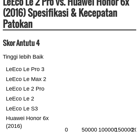
LeEco Le 2 Pro vs. Huawei Honor 6x
(2016) Spesifikasi & Kecepatan
Patokan
Skor Antutu 4
Tinggi lebih Baik
LeEco Le Pro 3
LeEco Le Max 2
LeEco Le 2 Pro
LeEco Le 2
LeEco Le S3
Huawei Honor 6x
(2016)
0
50000
100000
150000
20