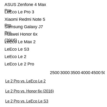
ASUS Zenfone 4 Max
Pro
LeEco Le Pro 3
Xiaomi Redmi Note 5
Pro
Samsung Galaxy J7
Pro
Huawei Honor 6x
(2016)
LeEco Le Max 2
LeEco Le S3
LeEco Le 2
LeEco Le 2 Pro
2500
3000
3500
4000
4500
50
Le 2 Pro vs. LeEco Le 2
Le 2 Pro vs. Honor 6x (2016)
Le 2 Pro vs. LeEco Le S3