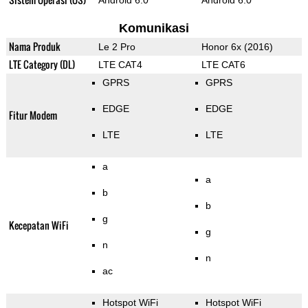
Android 6.0
Android 6.0
Komunikasi
Nama Produk
Le 2 Pro
Honor 6x (2016)
LTE Category (DL)
LTE CAT4
LTE CAT6
GPRS
GPRS
EDGE
EDGE
Fitur Modem
LTE
LTE
a
a
b
b
g
Kecepatan WiFi
g
n
n
ac
Hotspot WiFi
Hotspot WiFi