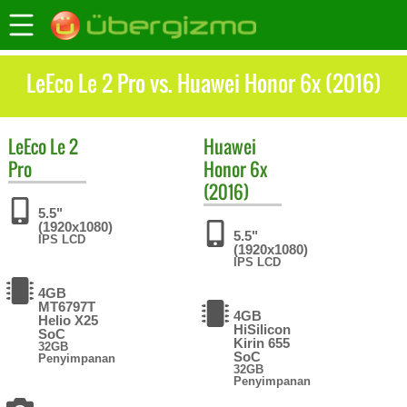
LeEco Le 2 Pro vs. Huawei Honor 6x (2016)
LeEco
Le 2
Huawei
Pro
Honor 6x
(2016)
5.5"
(1920x1080)
5.5"
IPS LCD
(1920x1080)
IPS LCD
4GB
MT6797T
4GB
Helio X25
HiSilicon
SoC
Kirin 655
32GB
SoC
Penyimpanan
32GB
Penyimpanan