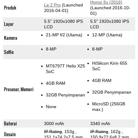
Honor 6x (2016)
Le 2 Pro
(Launched
Produk
(Launched 2016-10-
2016-04-01)
01)
5.5" 1920x1080 IPS
5.5" 1920x1080 IPS
Layar
LCD
LCD
21-MP f/2
(Utama)
12-MP
(Utama)
Kamera
8-MP
8-MP
Selfie
HiSilicon Kirin 655
MT6797T Helio X25
SoC
SoC
4GB RAM
4GB RAM
Prosesor, Memori
32GB Penyimpanan
32GB Penyimpanan
MicroSD (256GB
None
max.)
Baterai
3000 mAh
3340 mAh
IP Rating
, 153g
,
IP Rating
, 162g
,
Desain
151.1x74.2x7.5 mm
150.9x72.6x8.2 mm