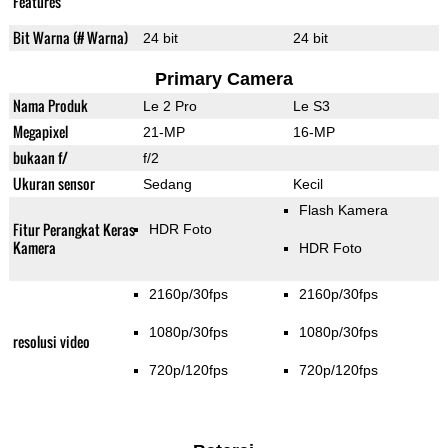
Features
Bit Warna (# Warna)
24 bit
24 bit
Primary Camera
Nama Produk
Le 2 Pro
Le S3
Megapixel
21-MP
16-MP
bukaan f/
f/2
Ukuran sensor
Sedang
Kecil
Flash Kamera
Fitur Perangkat Keras
HDR Foto
Kamera
HDR Foto
2160p/30fps
2160p/30fps
1080p/30fps
1080p/30fps
resolusi video
720p/120fps
720p/120fps