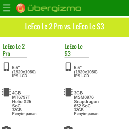
LeEco Le 2 Pro vs. LeEco Le S3
LeEco
Le 2
LeEco
Le
Pro
S3
5.5"
5.5"
(1920x1080)
(1920x1080)
IPS LCD
IPS LCD
4GB
3GB
MT6797T
MSM8976
Helio X25
Snapdragon
SoC
652 SoC
32GB
32GB
Penyimpanan
Penyimpanan