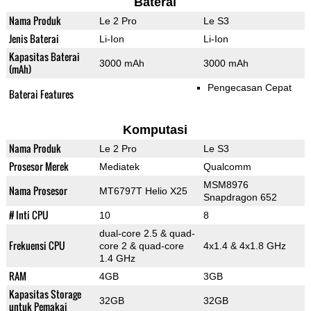
Baterai
Nama Produk
Le 2 Pro
Le S3
Jenis Baterai
Li-Ion
Li-Ion
Kapasitas Baterai
3000 mAh
3000 mAh
(mAh)
Pengecasan Cepat
Baterai Features
Komputasi
Nama Produk
Le 2 Pro
Le S3
Prosesor Merek
Mediatek
Qualcomm
MSM8976
Nama Prosesor
MT6797T Helio X25
Snapdragon 652
# Inti CPU
10
8
dual-core 2.5 & quad-
Frekuensi CPU
core 2 & quad-core
4x1.4 & 4x1.8 GHz
1.4 GHz
RAM
4GB
3GB
Kapasitas Storage
32GB
32GB
untuk Pemakai