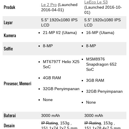
LeEco Le S3
Le 2 Pro
(Launched
Produk
(Launched 2016-10-
2016-04-01)
01)
5.5" 1920x1080 IPS
5.5" 1920x1080 IPS
Layar
LCD
LCD
21-MP f/2
(Utama)
16-MP
(Utama)
Kamera
8-MP
8-MP
Selfie
MSM8976
MT6797T Helio X25
Snapdragon 652
SoC
SoC
4GB RAM
3GB RAM
Prosesor, Memori
32GB Penyimpanan
32GB Penyimpanan
None
None
Baterai
3000 mAh
3000 mAh
IP Rating
, 153g
,
IP Rating
, 153g
,
Desain
151.1x74.2x7.5 mm
151.1x78.4x7.5 mm