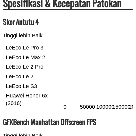
Spesifikasi & Kecepatan Patokan
Skor Antutu 4
Tinggi lebih Baik
LeEco Le Pro 3
LeEco Le Max 2
LeEco Le 2 Pro
LeEco Le 2
LeEco Le S3
Huawei Honor 6x
(2016)
0
50000
100000
150000
20
GFXBench Manhattan Offscreen FPS
Tinggi lebih Baik