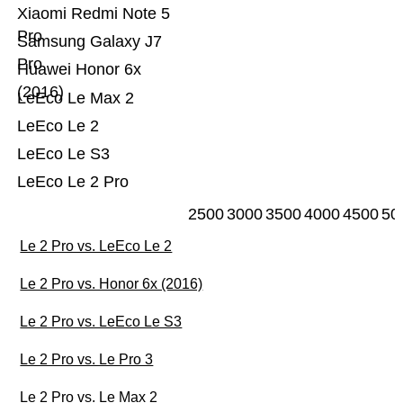
Xiaomi Redmi Note 5
Pro
Samsung Galaxy J7
Pro
Huawei Honor 6x
(2016)
LeEco Le Max 2
LeEco Le 2
LeEco Le S3
LeEco Le 2 Pro
2500
3000
3500
4000
4500
50
Le 2 Pro vs. LeEco Le 2
Le 2 Pro vs. Honor 6x (2016)
Le 2 Pro vs. LeEco Le S3
Le 2 Pro vs. Le Pro 3
Le 2 Pro vs. Le Max 2