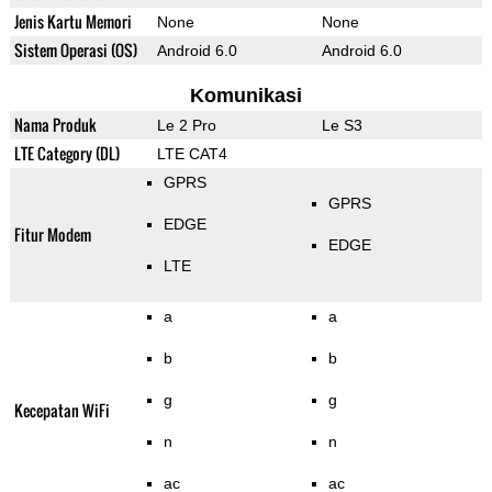
Jenis Kartu Memori
None
None
Sistem Operasi (OS)
Android 6.0
Android 6.0
Komunikasi
Nama Produk
Le 2 Pro
Le S3
LTE Category (DL)
LTE CAT4
GPRS
GPRS
EDGE
Fitur Modem
EDGE
LTE
a
a
b
b
g
g
Kecepatan WiFi
n
n
ac
ac